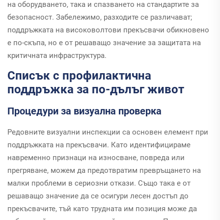
на оборудването, така и спазването на стандартите за
безопасност. Забележимо, разходите се различават;
поддръжката на високоволтови прекъсвачи обикновено
е по-скъпа, но е от решаващо значение за защитата на
критичната инфраструктура.
Списък с профилактична
поддръжка за по-дълъг живот
Процедури за визуална проверка
Редовните визуални инспекции са основен елемент при
поддръжката на прекъсвачи. Като идентифицираме
навременно признаци на износване, повреда или
прегряване, можем да предотвратим превръщането на
малки проблеми в сериозни откази. Също така е от
решаващо значение да се осигури лесен достъп до
прекъсвачите, тъй като трудната им позиция може да