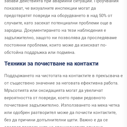
забави действията при аварийни ситуации. Проучвания
показват, че визуалните инспекции могат да
предотвратят повреди на оборудването в над 50% от
случаите, като засекат потенциални проблеми още в
зародиш. Документирането на тези наблюдения е
задължително, защото ни позволява да проследяваме
постоянни проблеми, които може да изискват по-
обстойна поддръжка или подмяна.
Техники за почистване на контакти
Поддържането на чистотата на контактите в прекъсвача е
от съществено значение за неговата ефективна работа.
Мръсотията или оксидацията могат да увеличат
вероятността от повреди, което прави редовното
почистване задължително. Използването на мека четка
или одобрен разтворител може да почисти контактите,
без да причини допълнителни щети. Важно е да се