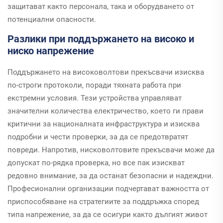
защитават както персонала, така и оборудването от
потенциални опасности.
Разлики при поддържането на високо и
ниско напрежение
Поддържането на високоволтови прекъсвачи изисква
по-строги протоколи, поради тяхната работа при
екстремни условия. Тези устройства управляват
значителни количества електричество, което ги прави
критични за националната инфраструктура и изисква
подробни и чести проверки, за да се предотвратят
повреди. Напротив, нисковолтовите прекъсвачи може да
допускат по-рядка проверка, но все пак изискват
редовно внимание, за да останат безопасни и надеждни.
Професионални организации подчертават важността от
приспособяване на стратегиите за поддръжка според
типа напрежение, за да се осигури както дългият живот