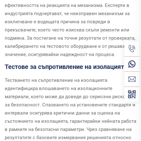
ефективността на реакцията на механизма. Експерти в
индустрията подчертават, че неизправен механизъм за
изключване е водещата причина за повреди в
прекъсвачите, което често изисква скъпи ремонти или
подмяна. За постигане на точни резултати от проверката,
калибрирането на тестовото оборудване е от решаващо
значение, осигурявайки надеждност на процеса.
Тестове за съпротивление на изолацията
Тестването на съпротивление на изолацията
идентифицира влошаването на изолационните
материали, което може да доведе до сериозни рискове
за безопасност. Спазването на установените стандарти и
интервали осигурява критични данни за оценка на
състоянието на изолацията, гарантирайки нейната работа
в рамките на безопасни параметри. Чрез сравняване на
резултатите с базовите измервания решенията относно