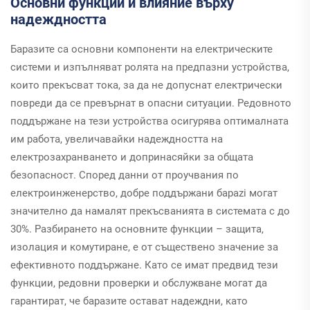
Основни функции и влияние върху
надеждността
Баразите са основни компоненти на електрическите
системи и изпълняват ролята на предпазни устройства,
които прекъсват тока, за да не допуснат електрически
повреди да се превърнат в опасни ситуации. Редовното
поддържане на тези устройства осигурява оптималната
им работа, увеличавайки надеждността на
електрозахранването и допринасяйки за общата
безопасност. Според данни от проучвания по
електроинженерство, добре поддържани барazi могат
значително да намалят прекъсванията в системата с до
30%. Разбирането на основните функции – защита,
изолация и комутиране, е от съществено значение за
ефективното поддържане. Като се имат предвид тези
функции, редовни проверки и обслужване могат да
гарантират, че баразите остават надеждни, като