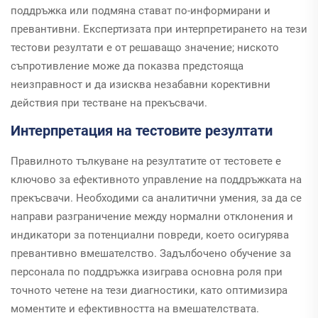
поддръжка или подмяна стават по-информирани и
превантивни. Експертизата при интерпретирането на тези
тестови резултати е от решаващо значение; ниското
съпротивление може да показва предстояща
неизправност и да изисква незабавни корективни
действия при тестване на прекъсвачи.
Интерпретация на тестовите резултати
Правилното тълкуване на резултатите от тестовете е
ключово за ефективното управление на поддръжката на
прекъсвачи. Необходими са аналитични умения, за да се
направи разграничение между нормални отклонения и
индикатори за потенциални повреди, което осигурява
превантивно вмешателство. Задълбочено обучение за
персонала по поддръжка изиграва основна роля при
точното четене на тези диагностики, като оптимизира
моментите и ефективността на вмешателствата.