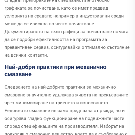
следват препоръките на специалистите относно
графиката за почистване, като се имат предвид
условията на средата; например в индустриални среди
може да се изисква по-често почистване.
Документирането на тези графици за почистване помага
да се подобри ефективността на програмата за
превантивен сервиз, осигурявайки оптимално състояние
на всички контакти.
Най-добри практики при механично
смазване
Следването на най-добрите практики за механично
смазване значително удължава живота на прекъсвачите
чрез минимизиране на триенето и износването.
Редовното смазване не само предпазва от ръжда, но и
осигурява гладко функциониране на подвижните части
според спецификациите на производителя. Изборът на
подходящо смазочно вещество, което да е съобразено с