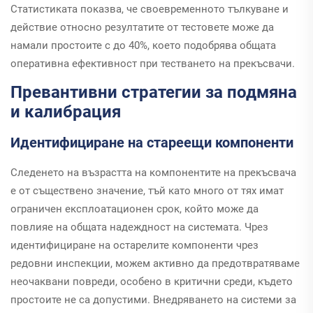
Статистиката показва, че своевременното тълкуване и
действие относно резултатите от тестовете може да
намали простоите с до 40%, което подобрява общата
оперативна ефективност при тестването на прекъсвачи.
Превантивни стратегии за подмяна
и калибрация
Идентифициране на стареещи компоненти
Следенето на възрастта на компонентите на прекъсвача
е от съществено значение, тъй като много от тях имат
ограничен експлоатационен срок, който може да
повлияе на общата надеждност на системата. Чрез
идентифициране на остарелите компоненти чрез
редовни инспекции, можем активно да предотвратяваме
неочаквани повреди, особено в критични среди, където
простоите не са допустими. Внедряването на системи за