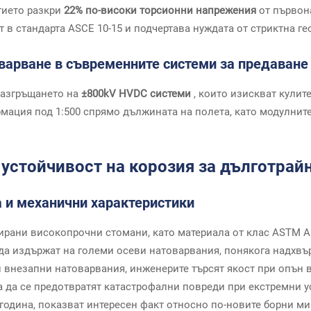
тието разкри
22% по-високи торсионни напрежения
от първон
 в стандарта ASCE 10-15 и подчертава нуждата от стриктна г
варване в съвременните системи за предаване
разгръщането на
±800kV HVDC системи
, които изискват кулит
рмация под 1:500 спрямо дължината на полета, като модулни
устойчивост на корозия за дълготрай
а и механични характеристики
ирани високопрочни стомани, като материала от клас ASTM A
 да издържат на големи осеви натоварвания, понякога надхв
 внезапни натоварвания, инженерите търсят якост при опън в
за да се предотвратят катастрофални повреди при екстремни 
одина, показват интересен факт относно по-новите борни ми