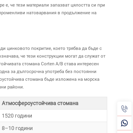
ре е, че тези материали запазват цялостта си при
 променливи натоварвания в продължение на
ди цинковото покритие, което трябва да бъде с
значава, че тези конструкции могат да служат от
тойчивата стомана Corten A/B става интересен
годна за дългосрочна употреба без постоянни
роустойчива стомана бъде изложена на морска
шни райони.
Атмосфероустойчива стомана
1520 години
8–10 години