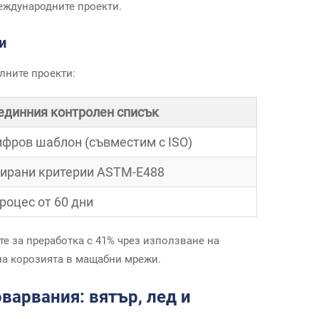
еждународните проекти.
и
лните проекти:
 единния контролен списък
ифров шаблон (съвместим с ISO)
ирани критерии ASTM-E488
роцес от 60 дни
те за преработка с 41% чрез използване на
на корозията в мащабни мрежи.
арвания: вятър, лед и