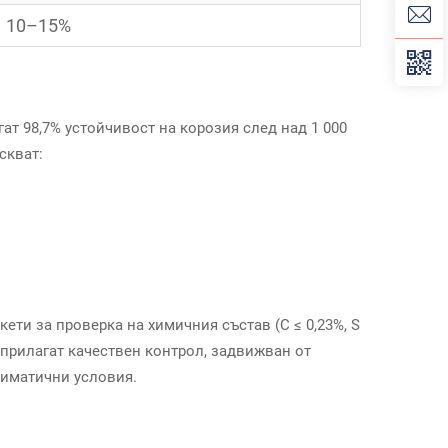
10–15%
т 98,7% устойчивост на корозия след над 1 000
скват:
ти за проверка на химичния състав (C ≤ 0,23%, S
, прилагат качествен контрол, задвижван от
лиматични условия.