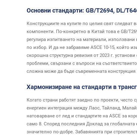
Основни стандарти: GB/T2694, DL/T646
Конструкциите на кулите по целия свят следват 
компоненти. По-конкретно в Китай това е GB/T26
регулира изпитването на материали, използвани 
по избор. И да не забравяме ASCE 10-15, който и
скорошна структурна ревизия от 2023 г. установи
проблеми, свързани с въпроси на съответствието,
сложна може да бъде съвременната конструкция 
Хармонизиране на стандарти в транс
Когато страни работят заедно по проекти, често 
енергиен интеграция между Лаос, Тайланд, Малай
натоварване от лед и стандартите на ASCE за ко
само 8. Според последния Доклад за глобалната е
значително по-добре. Забавянията при строителст