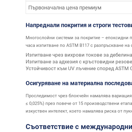
Първоначална цена премиум
Напреднали покрития и строги тестов
Многослойни системи за покритие – епоксидни пр
часа изпитване по ASTM B117 с разпръскване на с
Изпитване чрез вихрови токове за дебелина
Изпитване за адхезия с кръстовидни резове
Устойчивост към UV лъчение според ASTM G
Осигуряване на материална последова
Проследимост чрез блокчейн намалява вариацията
≤ 0,025%) през повече от 15 производствени етап
изкуствен интелект, което намалява риска от пук
Съответствие с международни