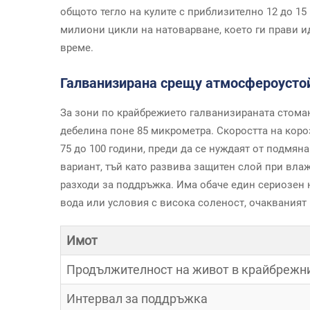
общото тегло на кулите с приблизително 12 до 15 
милиони цикли на натоварване, което ги прави 
време.
Галванизирана срещу атмосфероустой
За зони по крайбрежието галванизираната стоман
дебелина поне 85 микрометра. Скоростта на короз
75 до 100 години, преди да се нуждаят от подмян
вариант, тъй като развива защитен слой при вла
разходи за поддръжка. Има обаче един сериозен
вода или условия с висока соленост, очакваният
Имот
Продължителност на живот в крайбрежн
Интервал за поддръжка