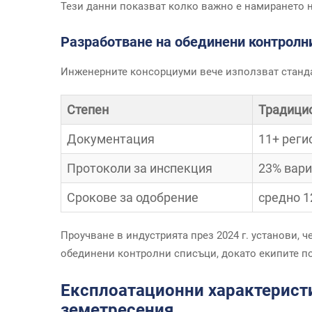
Тези данни показват колко важно е намирането 
Разработване на обединени контролни
Инженерните консорциуми вече използват станда
Степен
Традици
Документация
11+ реги
Протоколи за инспекция
23% вари
Срокове за одобрение
средно 1
Проучване в индустрията през 2024 г. установи, 
обединени контролни списъци, докато екипите по
Експлоатационни характеристи
земетресения