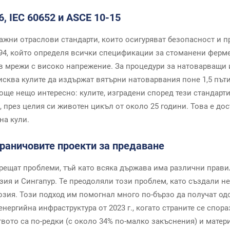
, IEC 60652 и ASCE 10-15
важни отраслови стандарти, които осигуряват безопасност и 
94, който определя всички спецификации за стоманени ферме
в мрежи с високо напрежение. За процедури за натоварващи и
зисква кулите да издържат вятърни натоварвания поне 1,5 път
 още нещо интересно: кулите, изградени според тези стандарт
 през целия си животен цикъл от около 25 години. Това е до
на кули.
граничовите проекти за предаване
срещат проблеми, тъй като всяка държава има различни прави
зия и Сингапур. Те преодоляли този проблем, като създали н
розия. Този подход им помогнал много по-бързо да получат о
нергийна инфраструктура от 2023 г., когато страните се спор
вото са по-редки (с около 34% по-малко закъснения) и матер