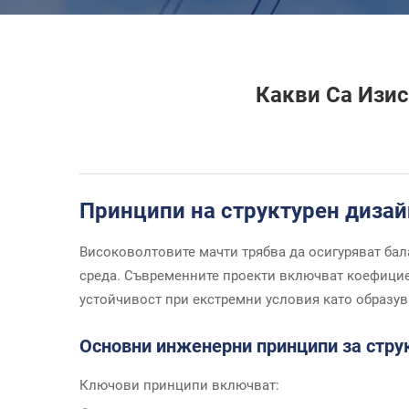
Какви Са Изис
Принципи на структурен дизай
Високоволтовите мачти трябва да осигуряват ба
среда. Съвременните проекти включват коефицие
устойчивост при екстремни условия като образув
Основни инженерни принципи за стру
Ключови принципи включват: