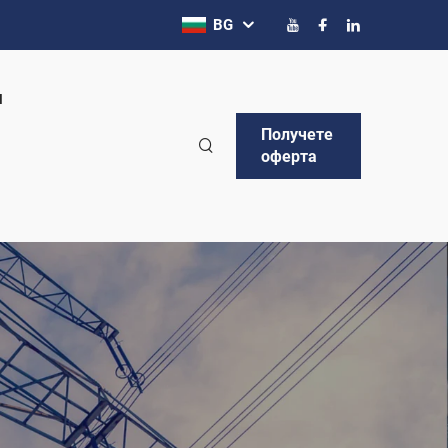
BG
и
Получете
оферта