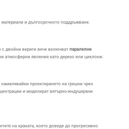
а материали и дългосрочното поддръжване.
е с двойни вериги вече включват
паралелни
ни атмосферни явления като дерехо или циклони.
, намалявайки проектирането на грешки чрез
онцентрации и моделират вятърно-индуцирани
нтите на краката, което доведе до прогресивно