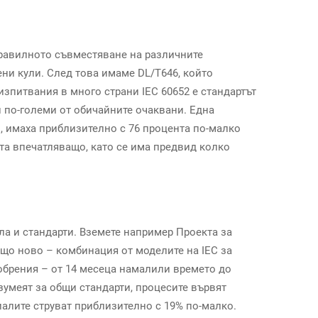
правилното съвместяване на различните
ни кули. След това имаме DL/T646, който
зпитвания в много страни IEC 60652 е стандартът
и по-големи от обичайните очаквани. Една
и, имаха приблизително с 76 процента по-малко
ста впечатляващо, като се има предвид колко
ла и стандарти. Вземете например Проекта за
ещо ново – комбинация от моделите на IEC за
добрения – от 14 месеца намалили времето до
азумеят за общи стандарти, процесите вървят
иалите струват приблизително с 19% по-малко.