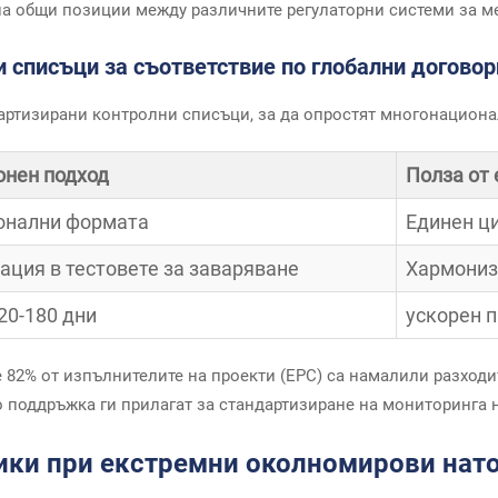
на общи позиции между различните регулаторни системи за м
 списъци за съответствие по глобални договор
ртизирани контролни списъци, за да опростят многонациона
онен подход
Полза от
онални формата
Единен ц
ация в тестовете за заваряване
Хармониз
20-180 дни
ускорен п
че 82% от изпълнителите на проекти (EPC) са намалили разходи
 поддръжка ги прилагат за стандартизиране на мониторинга 
ки при екстремни околномирови натов