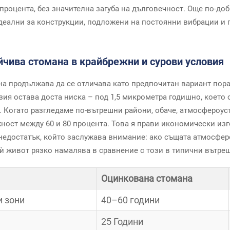
процента, без значителна загуба на дълговечност. Още по-доб
идеални за конструкции, подложени на постоянни вибрации и
чива стомана в крайбрежни и сурови условия
а продължава да се отличава като предпочитан вариант пора
ия остава доста ниска – под 1,5 микрометра годишно, което о
а. Когато разгледаме по-вътрешни райони, обаче, атмосфероус
жност между 60 и 80 процента. Това я прави икономически из
 недостатък, който заслужава внимание: ако същата атмосфе
 ѝ живот рязко намалява в сравнение с този в типични вътре
Оцинкована стомана
и зони
40–60 години
25 Години