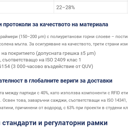
22–28%
и протоколи за качеството на материала
аймери (150–200 μm) с полиуретанови горни слоеве – постига
олена мъгла. За осигуряване на качеството, трети страни изи
 на покритието (допусната грешка ±5 μm)
, съответстващо на ISO 2409 клас 1
154 (3 000-часово въздействие от QUV)
телност в глобалните вериги за доставки
 между партиди с 40%, като използва компоненти с RFID етике
а. Освен това, заваръчни сажджи, съответстващи на ISO 14341
натини, причинени от водород, с 63% при проекти в студени к
 стандарти и регулаторни рамки