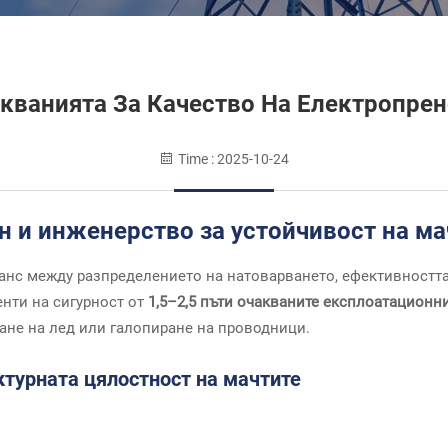
кванията За Качество На Електропре
Time : 2025-10-24
н и инженерство за устойчивост на ма
ланс между разпределението на натоварването, ефективността
нти на сигурност от
1,5–2,5 пъти очакваните експлоатацион
ане на лед или галопиране на проводници.
ктурната цялостност на мачтите