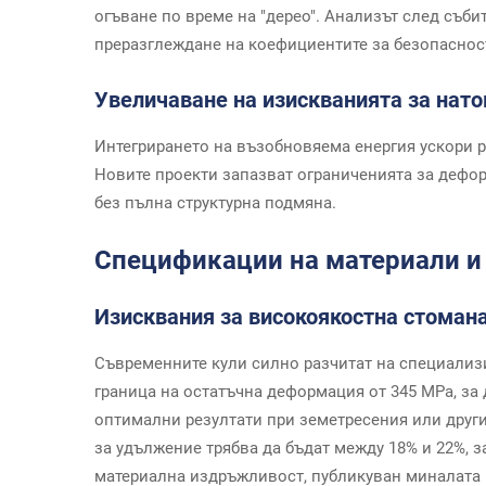
огъване по време на "дерео". Анализът след съби
преразглеждане на коефициентите за безопасност
Увеличаване на изискванията за нато
Интегрирането на възобновяема енергия ускори 
Новите проекти запазват ограниченията за дефо
без пълна структурна подмяна.
Спецификации на материали и 
Изисквания за високоякостна стоман
Съвременните кули силно разчитат на специализ
граница на остатъчна деформация от 345 MPa, за
оптимални резултати при земетресения или други
за удължение трябва да бъдат между 18% и 22%, 
материална издръжливост, публикуван миналата г