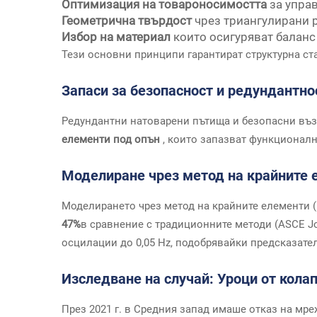
Оптимизация на товароносимостта
за упра
Геометрична твърдост
чрез триангулирани
Избор на материал
които осигуряват баланс
Тези основни принципи гарантират структурна с
Запаси за безопасност и редундантно
Редундантни натоварени пътища и безопасни въз
елементи под опън
, които запазват функционал
Моделиране чрез метод на крайните 
Моделирането чрез метод на крайните елементи 
47%
в сравнение с традиционните методи (ASCE J
осцилации до 0,05 Hz, подобрявайки предсказате
Изследване на случай: Уроци от кола
През 2021 г. в Средния запад имаше отказ на мре