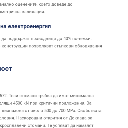
ачално оценените, което доведе до
еометрична валидация.
 на електроенергия
е да поддържат проводници до 40% по-тежки.
те конструкции позволяват стъпкови обновявания
ност
572. Тези стомани трябва да имат минимална
ърлящи 4500 kN при критични приложения. За
 диапазона от около 500 до 700 MPa. Свойствата
условия. Наскорошни открития от Доклада за
кросплавени стомани. Те успяват да намалят