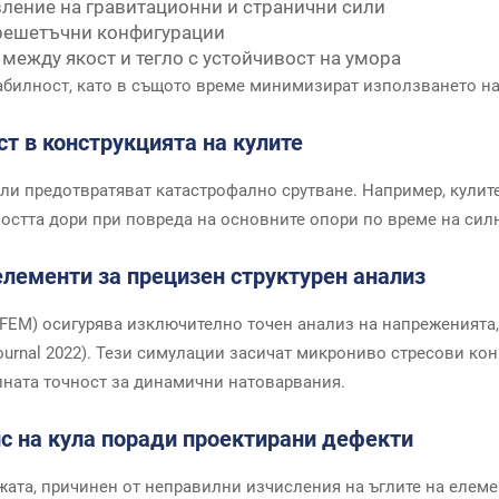
вление на гравитационни и странични сили
 решетъчни конфигурации
 между якост и тегло с устойчивост на умора
табилност, като в същото време минимизират използването н
ст в конструкцията на кулите
ли предотвратяват катастрофално срутване. Например, кулит
ността дори при повреда на основните опори по време на сил
елементи за прецизен структурен анализ
(FEM) осигурява изключително точен анализ на напреженията
ournal 2022). Тези симулации засичат микрониво стресови к
лната точност за динамични натоварвания.
пс на кула поради проектирани дефекти
жата, причинен от неправилни изчисления на ъглите на елеме