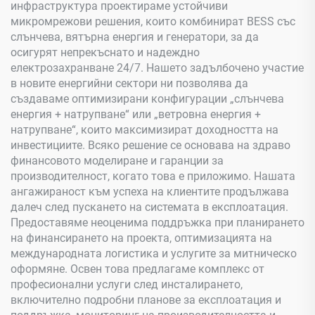
инфраструктура проектираме устойчиви
микромрежови решения, които комбинират BESS със
слънчева, вятърна енергия и генератори, за да
осигурят непрекъснато и надеждно
електрозахранване 24/7. Нашето задълбочено участие
в новите енергийни сектори ни позволява да
създаваме оптимизирани конфигурации „слънчева
енергия + натрупване“ или „ветровна енергия +
натрупване“, които максимизират доходността на
инвестициите. Всяко решение се основава на здраво
финансовото моделиране и гаранции за
производителност, когато това е приложимо. Нашата
ангажираност към успеха на клиентите продължава
далеч след пускането на системата в експлоатация.
Предоставяме неоценима поддръжка при планирането
на финансирането на проекта, оптимизацията на
международната логистика и услугите за митническо
оформяне. Освен това предлагаме комплекс от
професионални услуги след инсталирането,
включително подробни планове за експлоатация и