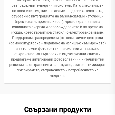
вятърната енергия, фотоволтаичните системи и
разпределените енергийни системи. Като специалисти
по нова енергия, ние решаваме предизвикателствата,
свързани с интеграцията на възобновяеми източници
(прекъсване, променливост), чрез съхраняване на
излишната енергия и освобождаването ѝ по време на
нужда, което гарантира стабилно електрозахранване.
Поддържаме разпределени фотоволтаични централи
(самоосигуряване + подаване на излишък към мрежата)
и автономни фотоволтаични системи с надеждно
съхранение. За търговски и индустриални клиенти
предлагаме интегрирани фотоволтаични интелигентни
решения за съхранение и зареждане, които оптимизират
генерирането, съхранението и потреблението на
енергия.
Свързани продукти