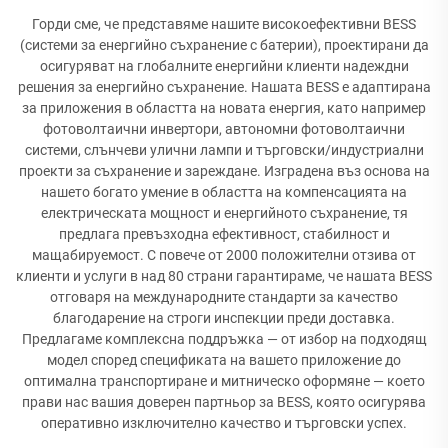
Горди сме, че представяме нашите високоефективни BESS
(системи за енергийно съхранение с батерии), проектирани да
осигуряват на глобалните енергийни клиенти надеждни
решения за енергийно съхранение. Нашата BESS е адаптирана
за приложения в областта на новата енергия, като например
фотоволтаични инвертори, автономни фотоволтаични
системи, слънчеви улични лампи и търговски/индустриални
проекти за съхранение и зареждане. Изградена въз основа на
нашето богато умение в областта на компенсацията на
електрическата мощност и енергийното съхранение, тя
предлага превъзходна ефективност, стабилност и
мащабируемост. С повече от 2000 положителни отзива от
клиенти и услуги в над 80 страни гарантираме, че нашата BESS
отговаря на международните стандарти за качество
благодарение на строги инспекции преди доставка.
Предлагаме комплексна поддръжка — от избор на подходящ
модел според спецификата на вашето приложение до
оптимална транспортиране и митническо оформяне — което
прави нас вашия доверен партньор за BESS, която осигурява
оперативно изключително качество и търговски успех.