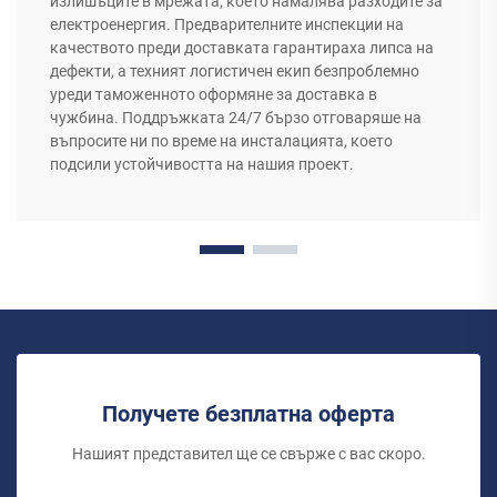
излишъците в мрежата, което намалява разходите за
електроенергия. Предварителните инспекции на
качеството преди доставката гарантираха липса на
дефекти, а техният логистичен екип безпроблемно
уреди таможенното оформяне за доставка в
чужбина. Поддръжката 24/7 бързо отговаряше на
въпросите ни по време на инсталацията, което
подсили устойчивостта на нашия проект.
Получете безплатна оферта
Нашият представител ще се свърже с вас скоро.