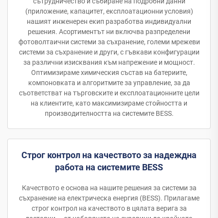
сътрудничество и събиране на подробни данни
(приложение, капацитет, експлоатационни условия)
нашият инженерен екип разработва индивидуални
решения. Асортиментът ни включва разпределени
фотоволтаични системи за съхранение, големи мрежеви
системи за съхранение и други, с гъвкави конфигурации
за различни изисквания към напрежение и мощност.
Оптимизираме химическия състав на батериите,
компоновката и алгоритмите за управление, за да
съответстват на търговските и експлоатационните цели
на клиентите, като максимизираме стойността и
производителността на системите BESS.
Строг контрол на качеството за надеждна
работа на системите BESS
Качеството е основа на нашите решения за системи за
съхранение на електрическа енергия (BESS). Прилагаме
строг контрол на качеството в цялата верига за