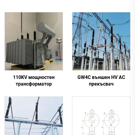
110KV мощностен
GW4C външен HV AC
трансформатор
прекъсвач