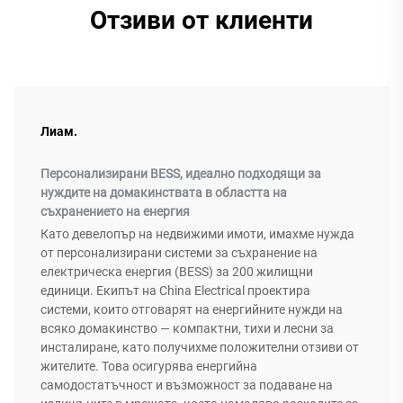
Отзиви от клиенти
Лиам.
Персонализирани BESS, идеално подходящи за
нуждите на домакинствата в областта на
съхранението на енергия
Като девелопър на недвижими имоти, имахме нужда
от персонализирани системи за съхранение на
електрическа енергия (BESS) за 200 жилищни
единици. Екипът на China Electrical проектира
системи, които отговарят на енергийните нужди на
всяко домакинство — компактни, тихи и лесни за
инсталиране, като получихме положителни отзиви от
жителите. Това осигурява енергийна
самодостатъчност и възможност за подаване на