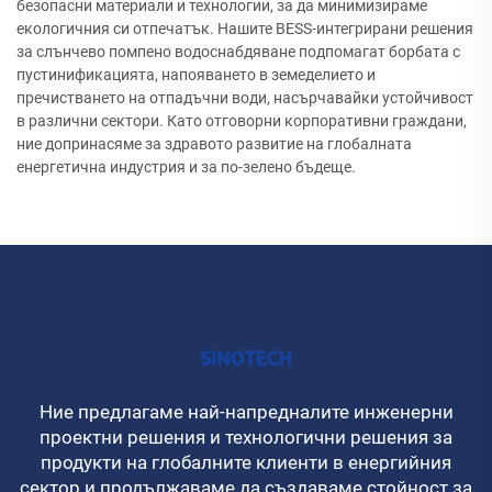
безопасни материали и технологии, за да минимизираме
екологичния си отпечатък. Нашите BESS-интегрирани решения
за слънчево помпено водоснабдяване подпомагат борбата с
пустинификацията, напояването в земеделието и
пречистването на отпадъчни води, насърчавайки устойчивост
в различни сектори. Като отговорни корпоративни граждани,
ние допринасяме за здравото развитие на глобалната
енергетична индустрия и за по-зелено бъдеще.
Ние предлагаме най-напредналите инженерни
проектни решения и технологични решения за
продукти на глобалните клиенти в енергийния
сектор и продължаваме да създаваме стойност за