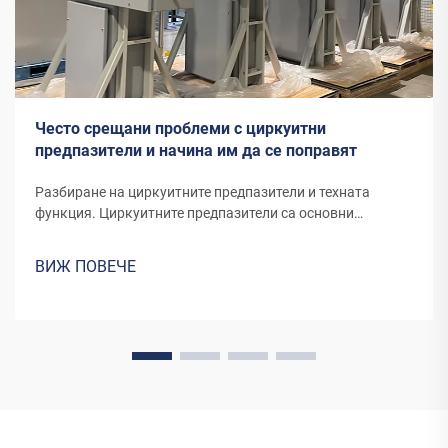
Често срещани проблеми с циркуитни
предпазители и начина им да се поправят
Разбиране на циркуитните предпазители и техната
функция. Циркуитните предпазители са основни
електрически устройства, проектирани да защитават
циркуитите от повреди поради прекалено натоварване
ВИЖ ПОВЕЧЕ
или неисправности. Най-важната им функция е
автоматично прериването на потока на електричество,
когато...