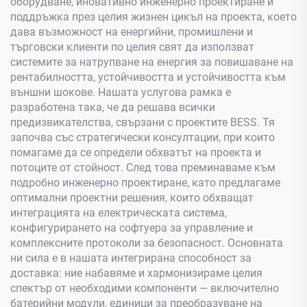
оборудване, иновативно инженерно проектиране и
поддръжка през целия жизнен цикъл на проекта, което
дава възможност на енергийни, промишлени и
търговски клиенти по целия свят да използват
системите за натрупване на енергия за повишаване на
рентабилността, устойчивостта и устойчивостта към
външни шокове. Нашата услугова рамка е
разработена така, че да решава всички
предизвикателства, свързани с проектите BESS. Тя
започва със стратегически консултации, при които
помагаме да се определи обхватът на проекта и
потоците от стойност. След това преминаваме към
подробно инженерно проектиране, като предлагаме
оптимални проектни решения, които обхващат
интеграцията на електрическата система,
конфигурирането на софтуера за управление и
комплексните протоколи за безопасност. Основната
ни сила е в нашата интегрирана способност за
доставка: ние набавяме и хармонизираме целия
спектър от необходими компоненти — включително
батерийни модули, единици за преобразуване на