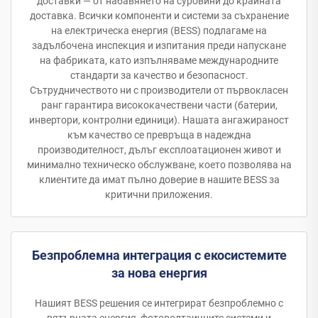
доставки — от набавянето на суровини до крайната
доставка. Всички компоненти и системи за съхранение
на електрическа енергия (BESS) подлагаме на
задълбочена инспекция и изпитания преди напускане
на фабриката, като изпълняваме международните
стандарти за качество и безопасност.
Сътрудничеството ни с производители от първокласен
ранг гарантира висококачествени части (батерии,
инвертори, контролни единици). Нашата ангажираност
към качество се превръща в надеждна
производителност, дълъг експлоатационен живот и
минимално техническо обслужване, което позволява на
клиентите да имат пълно доверие в нашите BESS за
критични приложения.
Безпроблемна интеграция с екосистемите
за нова енергия
Нашият BESS решения се интегрират безпроблемно с