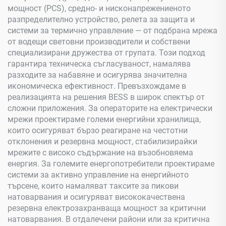
мощност (PCS), средно- и нисконапрежениеното
разпределително устройство, релета за защита и
системи за термично управление — от подбрана мрежа
от водещи световни производители и собствени
специализирани дружества от групата. Този подход
гарантира техническа съгласуваност, намалява
разходите за набавяне и осигурява значителна
икономическа ефективност. Превъзхождаме в
реализацията на решения BESS в широк спектър от
сложни приложения. За операторите на електрически
мрежи проектираме големи енергийни хранилища,
които осигуряват бързо реагиране на честотни
отклонения и резервна мощност, стабилизирайки
мрежите с високо съдържание на възобновяема
енергия. За големите енергопотребители проектираме
системи за активно управление на енергийното
търсене, които намаляват таксите за пикови
натоварвания и осигуряват висококачествена
резервна електрозахранваща мощност за критични
натоварвания. В отдалечени райони или за критична