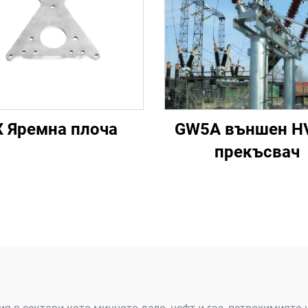
X Яремна плоча
GW5A външен H
прекъсвач