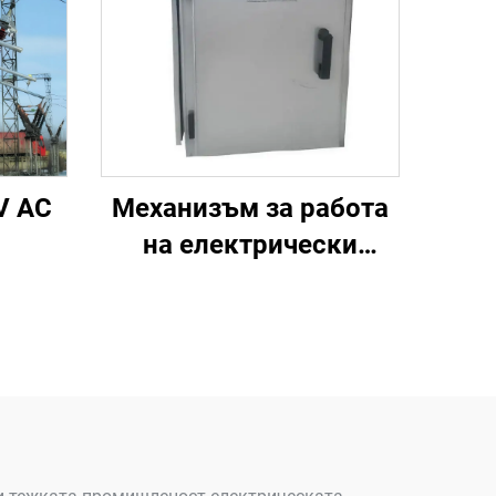
V AC
Механизъм за работа
на електрически
двигатели на външни
превключватели за
изключване