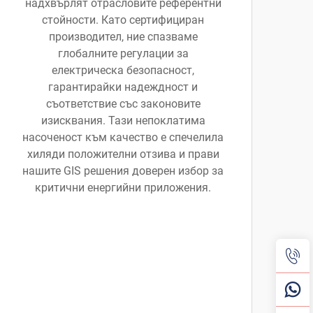
надхвърлят отрасловите референтни
стойности. Като сертифициран
производител, ние спазваме
глобалните регулации за
електрическа безопасност,
гарантирайки надеждност и
съответствие със законовите
изисквания. Тази непоклатима
насоченост към качество е спечелила
хиляди положителни отзива и прави
нашите GIS решения доверен избор за
критични енергийни приложения.