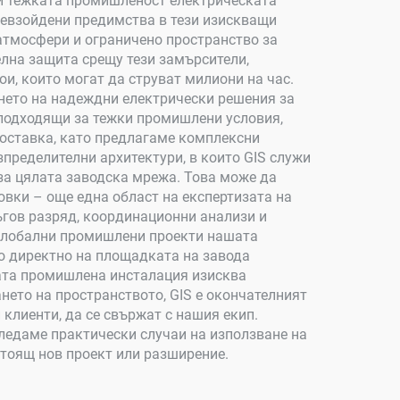
 и тежката промишленост електрическата
ревзойдени предимства в тези изискващи
 атмосфери и ограничено пространство за
лна защита срещу тези замърсители,
и, които могат да струват милиони на час.
янето на надеждни електрически решения за
подходящи за тежки промишлени условия,
доставка, като предлагаме комплексни
пределителни архитектури, в които GIS служи
за цялата заводска мрежа. Това може да
овки – още една област на експертизата на
ъгов разряд, координационни анализи и
 глобални промишлени проекти нашата
о директно на площадката на завода
шата промишлена инсталация изисква
нето на пространството, GIS е окончателният
клиенти, да се свържат с нашия екип.
гледаме практически случаи на използване на
стоящ нов проект или разширение.