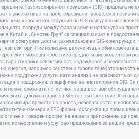
я в сектори като минното дело, нефт и газ, петрохимията
перациите. Газоизолираният прекъсвач (GIS) предлага неп
рат с високо ниво на прах, корозивни газове, експлозивни
чива към корозия конструкция на GIS осигурява изключите
лацията, повреди между фаза и земя и непланувани просто
 в Китай и „Синотек Груп“ се специализират в предостав
ерига осигурява достъп до издръжливи GIS-конструкции, 
в тези сектори. Ние излизаме далече извън обикновената 
ерен екип може да проектира средно- и високоволтови раз
а, гарантирайки селективност, надеждност и безопасност 
на енергия, например собствени газови генераторни устан
важни поддръжни услуги, като анализи на опасността от д
атация и поддръжка, специфични за инсталирания GIS. За
и поема сложната логистика, за да достави оборудванет
хническата документация за местно съответствие. Ако ва
максимизира времето на работа, безопасността и използва
ектантите-инженери и EPC-фирми, обслужващи промишлени 
кологичен и товарен профил на вашето приложение, да пре
ватно комерсиално и услугово предложение за вашия пред