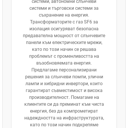
системи, автономни слънчеви
системи и търговски системи за
съхранение на енергия.
Трансформаторите с газ SF6 за
изолация осигуряват безопасна
предавателна мощност от слънчевите
панели към електрическите мрежи,
като по този начин се решава
проблемът с променливостта на
възобновяемата енергия.
Предлагаме персонализирани
решения за слънчеви помпи, улични
лампи и хибридни инвертори, които
гарантират съвместимост и висока
производителност. Помагаме на
клиентите си да преминат към чиста
енергия, без да компрометират
надеждността на инфраструктурата,
като по този начин подкрепяме