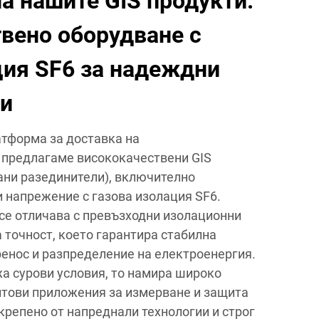
на нашите GIS продукти:
вено оборудване с
ция SF6 за надеждни
ми
тформа за доставка на
 предлагаме висококачествени GIS
ани разединители), включително
и напрежение с газова изолация SF6.
се отличава с превъзходни изолационни
 точност, което гарантира стабилна
ренос и разпределение на електроенергия.
а сурови условия, то намира широко
тови приложения за измерване и защита
крепено от напреднали технологии и строг