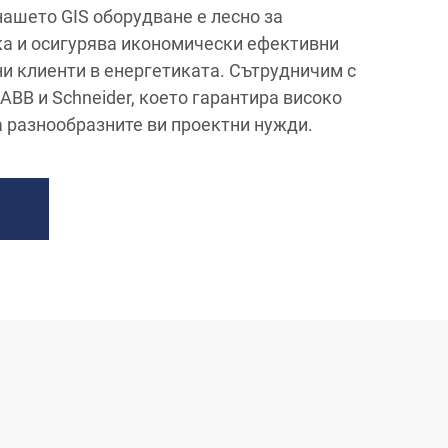
нашето GIS оборудване е лесно за
а и осигурява икономически ефективни
ни клиенти в енергетиката. Сътрудничим с
ABB и Schneider, което гарантира високо
а разнообразните ви проектни нужди.