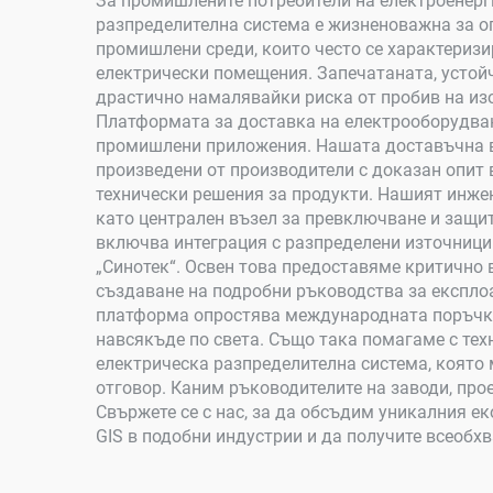
За промишлените потребители на електроенерги
разпределителна система е жизненоважна за о
промишлени среди, които често се характеризи
електрически помещения. Запечатаната, устой
драстично намалявайки риска от пробив на изо
Платформата за доставка на електрооборудване
промишлени приложения. Нашата доставъчна в
произведени от производители с доказан опит 
технически решения за продукти. Нашият инжен
като централен възел за превключване и защит
включва интеграция с разпределени източници 
„Синотек“. Освен това предоставяме критично 
създаване на подробни ръководства за експло
платформа опростява международната поръчка 
навсякъде по света. Също така помагаме с те
електрическа разпределителна система, която 
отговор. Каним ръководителите на заводи, про
Свържете се с нас, за да обсъдим уникалния е
GIS в подобни индустрии и да получите всеобх