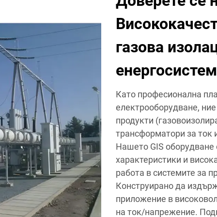
Доверете се 
Висококачест
газова изола
енергосисте
Като професионална пла
електрооборудване, ние
продукти (газовоизолир
трансформатори за ток 
Нашето GIS оборудване 
характеристики и висока
работа в системите за п
Конструирано да издърж
приложение в високовол
на ток/напрежение. Под