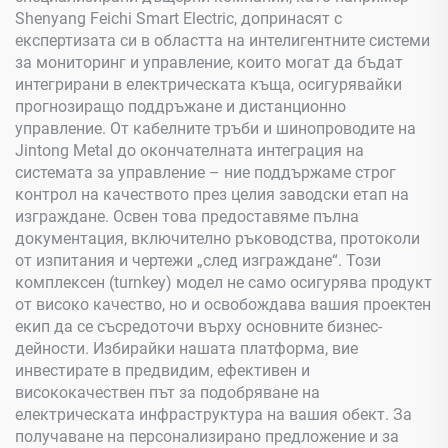
Shenyang Feichi Smart Electric, допринасят с
експертизата си в областта на интелигентните системи
за мониторинг и управление, които могат да бъдат
интегрирани в електрическата къща, осигурявайки
прогнозиращо поддръжане и дистанционно
управление. От кабелните тръби и шинопроводите на
Jintong Metal до окончателната интеграция на
системата за управление – ние поддържаме строг
контрол на качеството през целия заводски етап на
изграждане. Освен това предоставяме пълна
документация, включително ръководства, протоколи
от изпитания и чертежи „след изграждане“. Този
комплексен (turnkey) модел не само осигурява продукт
от високо качество, но и освобождава вашия проектен
екип да се съсредоточи върху основните бизнес-
дейности. Избирайки нашата платформа, вие
инвестирате в предвидим, ефективен и
висококачествен път за подобряване на
електрическата инфраструктура на вашия обект. За
получаване на персонализирано предложение и за