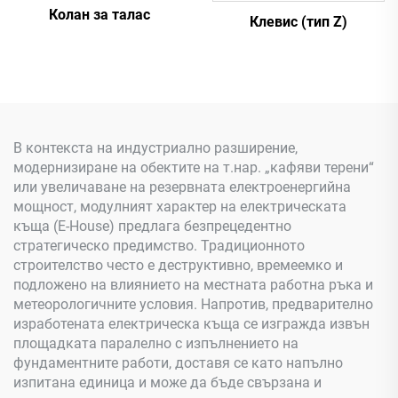
Колан за талас
Клевис (тип Z)
В контекста на индустриално разширение,
модернизиране на обектите на т.нар. „кафяви терени“
или увеличаване на резервната електроенергийна
мощност, модулният характер на електрическата
къща (E-House) предлага безпрецедентно
стратегическо предимство. Традиционното
строителство често е деструктивно, времеемко и
подложено на влиянието на местната работна ръка и
метеорологичните условия. Напротив, предварително
изработената електрическа къща се изгражда извън
площадката паралелно с изпълнението на
фундаментните работи, доставя се като напълно
изпитана единица и може да бъде свързана и