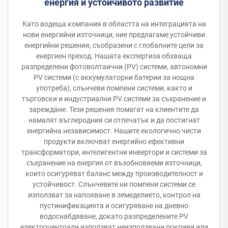
енергия и устойчивото развитие
Като водеща компания в областта на интеграцията на
нови енергийни източници, ние предлагаме устойчиви
енергийни решения, съобразени с глобалните цели за
енергиен преход. Нашата експертиза обхваща
разпределени фотоволтаични (PV) системи, автономни
PV системи (с аккумулаторни батерии за нощна
употреба), слънчеви помпени системи, както и
търговски и индустриални PV системи за съхранение и
зареждане. Тези решения помагат на клиентите да
намалят въглеродния си отпечатък и да постигнат
енергийна независимост. Нашите екологично чисти
продукти включват енергийно ефективни
трансформатори, интелигентни инвертори и системи за
съхранение на енергия от възобновяеми източници,
които осигуряват баланс между производителност и
устойчивост. Слънчевите ни помпени системи се
използват за напояване в земеделието, контрол на
пустинификацията и осигуряване на дневно
водоснабдяване, докато разпределените PV
електроцентрали използват неизползвани покриви или