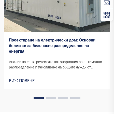
Проектиране на електрически дом: Основни
бележки за безопасно разпределение на
енергия
Анализ на електрическите натоварвания за оптимално
разпределение Изчисляване на общите нужди от
мощност Разбирането на общото потребление на
енергия в дома е съществено за ефективното
ВИЖ ПОВЕЧЕ
проектиране на електрическата система. Общото
потребление на енергия може да бъде изчислено чрез
сумиране на...