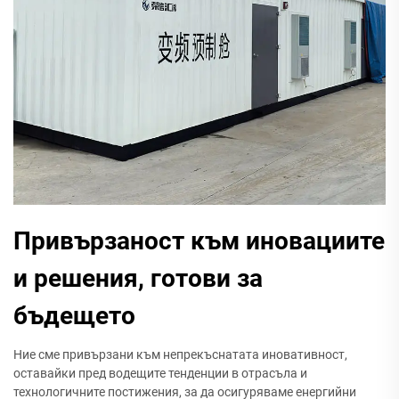
Привързаност към иновациите
и решения, готови за
бъдещето
Ние сме привързани към непрекъснатата иновативност,
оставайки пред водещите тенденции в отрасъла и
технологичните постижения, за да осигуряваме енергийни