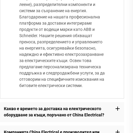
леене), разпределителни компоненти и
системи за съхранение на енергия.
Благодарение на нашата професионална
платформа за доставки интегрираме
продукти от водещи марки като ABB и
Schneider. Нашите решения обхващат
преноса, разпределението и управлението
на енергията, осигурявайки безопасно,
надеждно и ефективно електрозахранване
за електрическите къщи. Освен това
предлагаме персонализирана техническа
поддръжка и следпродажбени услуги, за да
отговорим на специфичните изисквания на
битовите електрически системи.
Какво е времето за доставка на електрическото
оборудване за къщи, поръчано от China Electrical?
Компанията China Electrical е производител или