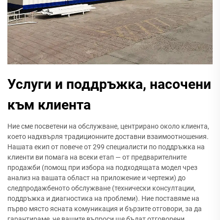
Услуги и поддръжка, насочени
към клиента
Ние сме посветени на обслужване, центрирано около клиента,
което надхвърля традиционните доставни взаимоотношения.
Нашата екип от повече от 299 специалисти по поддръжка на
клиенти ви помага на всеки етап — от предварителните
продажби (помощ при избора на подходящата модел чрез
анализ на вашата област на приложение и чертежи) до
следпродажбеното обслужване (технически консултации,
поддръжка и диагностика на проблеми). Ние поставяме на
първо място ясната комуникация и бързите отговори, за да
гарантираме, че вашите въпроси ще бъдат отговорени