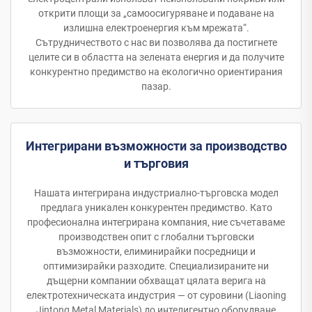
открити площи за „самоосигуряване и подаване на
излишна електроенергия към мрежата“.
Сътрудничеството с нас ви позволява да постигнете
целите си в областта на зелената енергия и да получите
конкурентно предимство на екологично ориентирания
пазар.
Интегрирани възможности за производство
и търговия
Нашата интегрирана индустриално-търговска модел
предлага уникален конкурентен предимство. Като
професионална интегрирана компания, ние съчетаваме
производствен опит с глобални търговски
възможности, елиминирайки посредници и
оптимизирайки разходите. Специализираните ни
дъщерни компании обхващат цялата верига на
електротехническата индустрия — от суровини (Liaoning
Jintong Metal Materials) до интелигентно оборудване