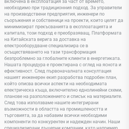
включена в експлоатация за част от времето,
необходимо при традиционния подход. За управители
на производствени предприятия, инженери по
съоръжения и собственици на проекти, които целят да
минимизират прекъсванията в експлоатацията и
капитала, този подход е преобразяващ. Платформата
на Китайската верига за доставка на
електрооборудване специализира се в
осъществяването на тази трансформация
безпроблемно за глобалните клиенти в енергетиката.
Нашата процедура е проектирана с оглед на яснота и
ефективност. След първоначалната консултация
нашият инженерен екип разработва подробен план,
който описва всички аспекти на необходимата
електрическа къща, включително еднолинейни схеми,
планове на разположението и списък на материалите.
След това използваме нашите интегрирани
възможности в областта на промишлеността и
търговията, за да набавим всички необходими
компоненти по конкурентен и надежден начин. Наши
специализирани дъщерни компании, като например