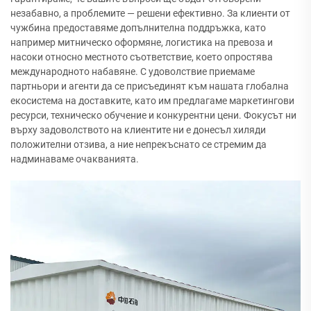
незабавно, а проблемите — решени ефективно. За клиенти от
чужбина предоставяме допълнителна поддръжка, като
например митническо оформяне, логистика на превоза и
насоки относно местното съответствие, което опростява
международното набавяне. С удоволствие приемаме
партньори и агенти да се присъединят към нашата глобална
екосистема на доставките, като им предлагаме маркетингови
ресурси, техническо обучение и конкурентни цени. Фокусът ни
върху задоволството на клиентите ни е донесъл хиляди
положителни отзива, а ние непрекъснато се стремим да
надминаваме очакванията.