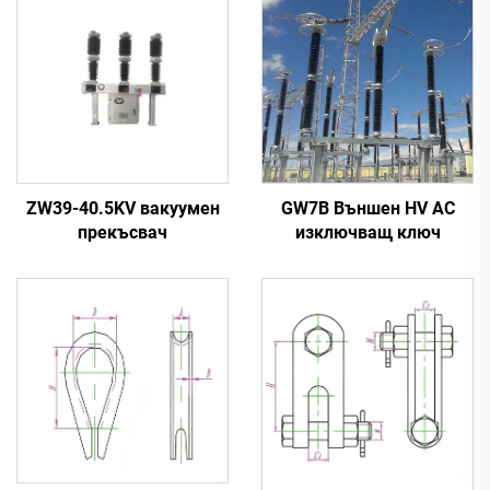
ZW39-40.5KV вакуумен
GW7B Външен HV AC
прекъсвач
изключващ ключ