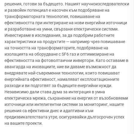
решения, готови за бъдещето. Нашият научноизследователски
и развойен потенциал е насочен към подобряване на
трансформаторната технология, повишаване на
ефективността при интегриране на нови енергийни източници
и разработване на умни, свързани електрически системи.
Инвестираме в изследвания, за да подобрим работните
характеристики на продуктите — например чрез повишаване
на точността на трансформаторите, подобряване на
изолацията на оборудване с SF6 газ и оптимизиране на
ефективността на фотоволтаични инвертори. Като оставаме в
авангарда на иновациите, ние ви даваме възможност да
внедрявате най-съвременни технологии, които повишават
енергийната ефективност, намаляват експлоатационните
разходи и ви подготвят за бъдещите енергийни нужди.
Независимо дали става дума за интеграция в умна
електрическа мрежа, съхранение на енергия от възобновяеми
източници или интелигентни системи за мониторинг, нашите
решения са ефективни днес и адаптивни към
предизвикателствата утре, осигурявайки дългосрочен успех
на вашите проекти.