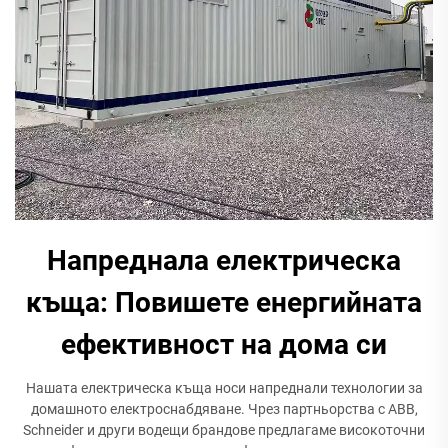
Напреднала електрическа
къща: Повишете енергийната
ефективност на дома си
Нашата електрическа къща носи напреднали технологии за
домашното електроснабдяване. Чрез партньорства с ABB,
Schneider и други водещи брандове предлагаме високоточни