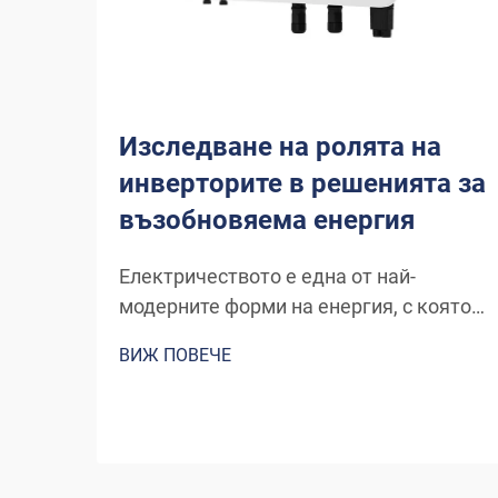
Изследване на ролята на
инверторите в решенията за
възобновяема енергия
Електричеството е една от най-
модерните форми на енергия, с която
човечеството се е запознало, и
ВИЖ ПОВЕЧЕ
продължава да се развива чрез нови
канали и изобретения. Енергията,
която днешните вятърни турбини или
панели за слънчева енергия
преобразуват в електричество,