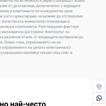
ение на логистическата верига обхващат всеки
разие от доставчици, включително с водещите
вини и компоненти по конкурентни цени.
и, като гарантираме, че можем да отговаряме
В логистиката внимателно планираме и
трически компоненти. Разглеждаме фактори
и икономично доставяне. Контролът на
на различни етапи, от входящите материали до
и. Освен това, управлението ни на
з управлението на цялата електрическа
, усъвършенстваляйки техния общ опит и
но най-често