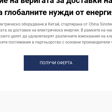
е на веригата за доставки н
а глобалните нужди от енерги
трическо оборудване в Китай, стартирана от China Sinotech
гата за доставки на електрическа енергия. В рамките на 
оито целят да удовлетворят различните изисквания на кли
ите постижения в партньорство с основни производители ч
ПОЛУЧИ ОФЕРТА