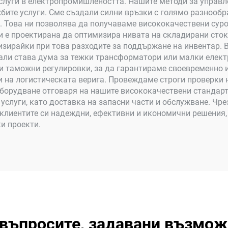
услуги в електропромишлеността. Нашите методи за управл
жбите услуги. Сме създали силни връзки с голямо разнооб
. Това ни позволява да получаваме висококачествени суро
и е проектирана да оптимизира нивата на складирани сток
изирайки при това разходите за поддържане на инвентар. 
дали става дума за тежки трансформатори или малки елек
 и таможни регулировки, за да гарантираме своевременно 
и на логистическата верига. Провеждаме строги проверки 
 оборудване отговаря на нашите висококачествени стандарт
слуги, като доставка на запасни части и обслужване. Чре
 клиентите си надеждни, ефективни и икономични решения
и проекти.
 въпросите, задавани възмож