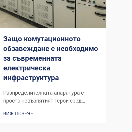
Защо комутационното
Ка
обзавеждане е необходимо
съ
за съвременната
пр
електрическа
ел
инфраструктура
Роля
ене
Разпределителната апаратура е
нара
просто невъзпятият герой сред
ВИЖ
пред
електрическите устройства и системи,
ВИЖ ПОВЕЧЕ
опт
използвани днес, позволяващи
енер
различни електрически системи да
про