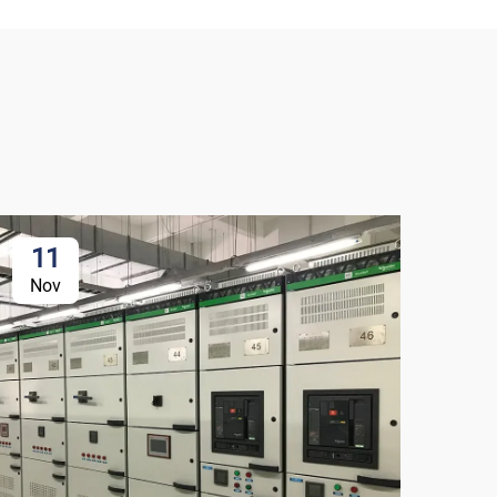
11
1
Nov
No