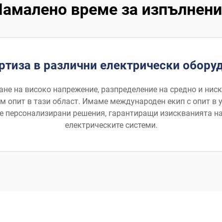
Намалено време за изпълнени
ртиза в различни електрически обору
не на високо напрежение, разпределение на средно и ниск
 опит в тази област. Имаме международен екип с опит в 
е персонализирани решения, гарантиращи изискванията на
електрическите системи.