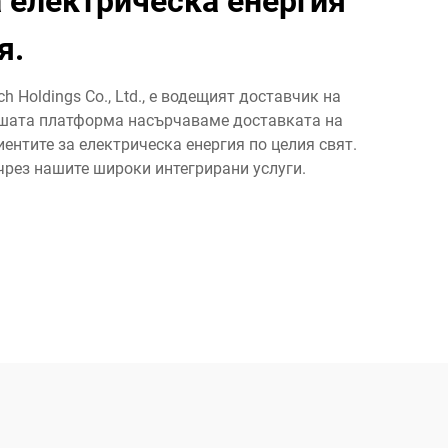
а електрическа енергия
я.
 Holdings Co., Ltd., е водещият доставчик на
нашата платформа насърчаваме доставката на
ентите за електрическа енергия по целия свят.
рез нашите широки интегрирани услуги.