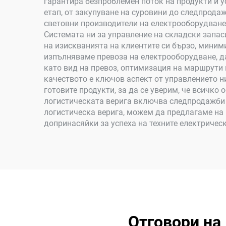
гарантира безпроблемен поток на продукти и 
етап, от закупуване на суровини до следпрода
световни производители на електрооборудване
Системата ни за управление на складски запас
на изискванията на клиентите си бързо, миним
изпълняваме превоза на електрооборудване, 
като вид на превоз, оптимизация на маршрути
качеството е ключов аспект от управлението н
готовите продукти, за да се уверим, че всичко
логистическата верига включва следпродажби у
логистическа верига, можем да предлагаме на
допринасяйки за успеха на техните електрическ
Отговори на