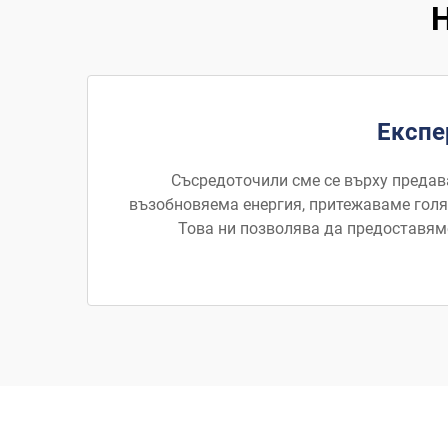
Експе
Съсредоточили сме се върху предава
възобновяема енергия, притежаваме голям
Това ни позволява да предоставям