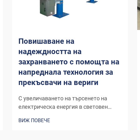
Повишаване на
надеждността на
захранването с помощта на
напреднала технология за
прекъсвачи на вериги
С увеличаването на търсенето на
електрическа енергия в световен
мащаб, постоянната надеждност на
ВИЖ ПОВЕЧЕ
електричеството е от съществено
значение не само за бизнеса, но и за