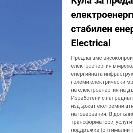
Кула за пред
електроенерг
стабилен енер
Electrical
Предлагаме високопроиз
електроенергия в мрежа
енергийната инфраструк
големи електрически мр
на електроенергия на д
Изработени с напреднал
издържат екстремни атм
натоварвания. В допълн
трансформатори, услуги
поддръжка (оптимални 