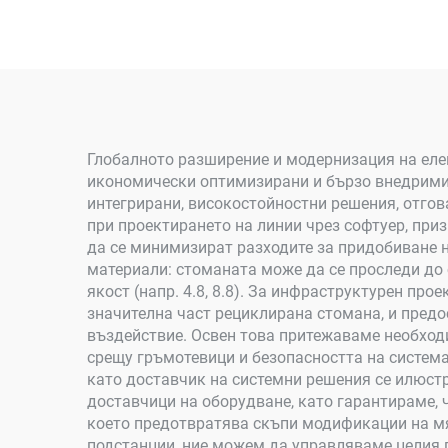
Глобалното разширение и модернизация на елек
икономически оптимизирани и бързо внедрими.
интегрирани, високостойностни решения, отго
при проектирането на линии чрез софтуер, при
да се минимизират разходите за придобиване 
материали: стоманата може да се проследи до 
якост (напр. 4.8, 8.8). За инфраструктурен пр
значителна част рециклирана стомана, и предо
въздействие. Освен това притежаваме необход
срещу гръмотевици и безопасността на система
като доставчик на системни решения се илюст
доставчици на оборудване, като гарантираме, 
което предотвратява скъпи модификации на мя
подстанции, ние можем да управляваме целия 