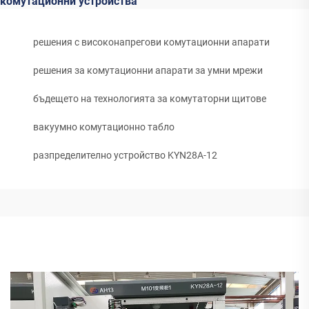
комутационни устройства
решения с високонапрегови комутационни апарати
решения за комутационни апарати за умни мрежи
бъдещето на технологията за комутаторни щитове
вакуумно комутационно табло
разпределително устройство KYN28A-12