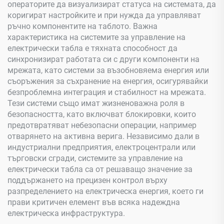
операторите да визуализират статуса на системата, да
коригират настройките и при нужда да управляват
ръчно компонентите на таблото. Важна
характеристика на системите за управление на
електрически табла е тяхната способност да
синхронизират работата си с други компоненти на
мрежата, като системи за възобновяема енергия или
съоръжения за съхранение на енергия, осигурявайки
безпроблемна интеграция и стабилност на мрежата.
Тези системи също имат жизненоважна роля в
безопасността, като включват блокировки, които
предотвратяват небезопасни операции, например
отварянето на активна верига. Независимо дали в
индустриални предприятия, електроцентрали или
търговски сгради, системите за управление на
електрически табла са от решаващо значение за
поддържането на прецизен контрол върху
разпределението на електрическа енергия, което ги
прави критичен елемент във всяка надеждна
електрическа инфраструктура.