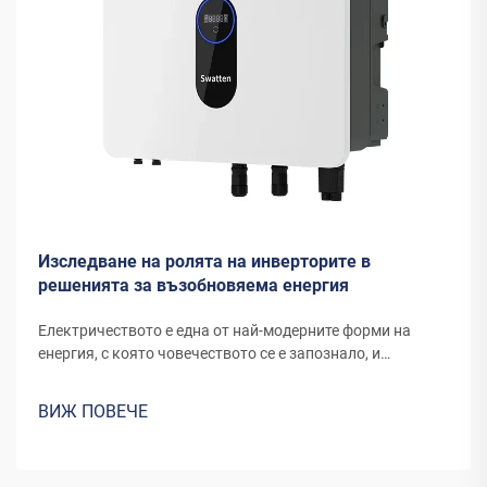
Изследване на ролята на инверторите в
решенията за възобновяема енергия
Електричеството е една от най-модерните форми на
енергия, с която човечеството се е запознало, и
продължава да се развива чрез нови канали и
изобретения. Енергията, която днешните вятърни
ВИЖ ПОВЕЧЕ
турбини или панели за слънчева енергия преобразуват в
електричество, изисква специално оборудване...