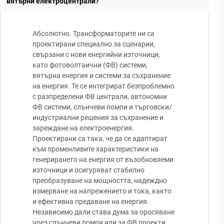
вятърни електроцентрали?
Абсолютно. Трансформаторите ни са
проектирани специално за сценарии,
свързани с нови енергийни източници,
като фотоволтаични (ФВ) системи,
вятърна енергия и системи за съхранение
на енергия. Те се интегрират безпроблемно
с разпределени ФВ централи, автономни
ФВ системи, слънчеви помпи и търговски/
индустриални решения за съхранение и
зареждане на електроенергия.
Проектирани са така, че да се адаптират
към променливите характеристики на
генерирането на енергия от възобновяеми
източници и осигуряват стабилно
преобразуване на мощността, надеждно
измерване на напрежението и тока, както
и ефективна предаване на енергия.
Независимо дали става дума за оросяване
чрез слънчеви помпи или за ФВ проекти,