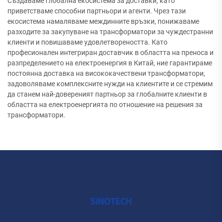
Създаваме глобална екосистема за доставки, като
приветстваме способни партньори и агенти. Чрез тази
екосистема намаляваме междинните връзки, понижаваме
разходите за закупуване на трансформатори за чуждестранни
клиенти и повишаваме удовлетвореността. Като
професионален интегриран доставчик в областта на преноса и
разпределението на електроенергия в Китай, ние гарантираме
постоянна доставка на висококачествени трансформатори,
задоволяваме комплексните нужди на клиентите и се стремим
да станем най-довереният партньор за глобалните клиенти в
областта на електроенергията по отношение на решения за
трансформатори.