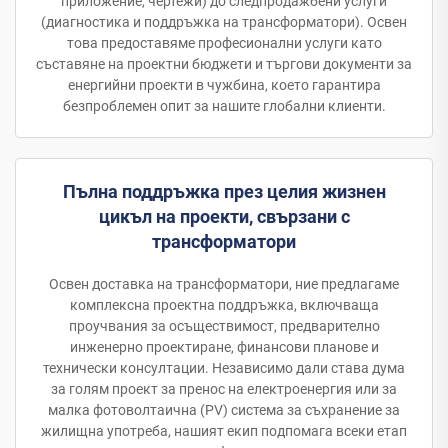
приложение, чертежи) до следпродажбени услуги
(диагностика и поддръжка на трансформатори). Освен
това предоставяме професионални услуги като
съставяне на проектни бюджети и търгови документи за
енергийни проекти в чужбина, което гарантира
безпроблемен опит за нашите глобални клиенти.
Пълна поддръжка през целия жизнен
цикъл на проекти, свързани с
трансформатори
Освен доставка на трансформатори, ние предлагаме
комплексна проектна поддръжка, включваща
проучвания за осъществимост, предварително
инженерно проектиране, финансови планове и
технически консултации. Независимо дали става дума
за голям проект за пренос на електроенергия или за
малка фотоволтаична (PV) система за съхранение за
жилищна употреба, нашият екип подпомага всеки етап