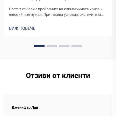
Светът се бори с проблемите на климатичната криза и
енергийните нужди. При такива условия, системите за
съхранение на енергия (ESS) се оказаха ключова
технология при прехода към 'зелена' икономика. В този
ВИЖ ПОВЕЧЕ
блог ще намерите различни видове...
Отзиви от клиенти
Дженифър Лий