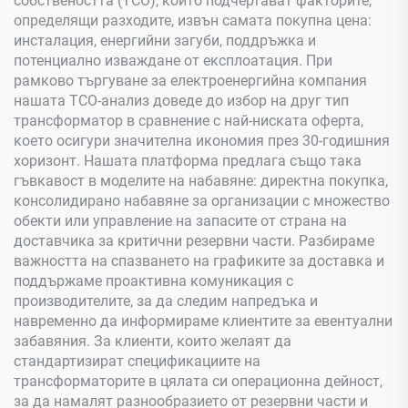
собствеността (TCO), които подчертават факторите,
определящи разходите, извън самата покупна цена:
инсталация, енергийни загуби, поддръжка и
потенциално изваждане от експлоатация. При
рамково търгуване за електроенергийна компания
нашата TCO-анализ доведе до избор на друг тип
трансформатор в сравнение с най-ниската оферта,
което осигури значителна икономия през 30-годишния
хоризонт. Нашата платформа предлага също така
гъвкавост в моделите на набавяне: директна покупка,
консолидирано набавяне за организации с множество
обекти или управление на запасите от страна на
доставчика за критични резервни части. Разбираме
важността на спазването на графиките за доставка и
поддържаме проактивна комуникация с
производителите, за да следим напредъка и
навременно да информираме клиентите за евентуални
забавяния. За клиенти, които желаят да
стандартизират спецификациите на
трансформаторите в цялата си операционна дейност,
за да намалят разнообразието от резервни части и