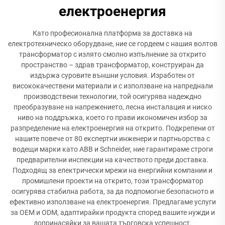
електроенергия
Като професионална платформа за доставка на
електротехническо оборудване, ние се гордеем с нашия волтов
трансформатор с излято смолно изпълнение за открито
пространство – здрав трансформатор, конструиран да
издържа суровите външни условия. Изработен от
висококачествени материали и с използване на напреднали
производствени технологии, той осигурява надеждно
преобразуване на напрежението, лесна инсталация и ниско
ниво на поддръжка, което го прави икономичен избор за
разпределение на електроенергия на открито. Подкрепени от
нашите повече от 80 експертни инженери и партньорства с
водещи марки като ABB и Schneider, ние гарантираме строги
предварителни инспекции на качеството преди доставка.
Подходящ за електрически мрежи на енергийни компании и
промишлени проекти на открито, този трансформатор
осигурява стабилна работа, за да подпомогне безопасното и
ефективно използване на електроенергия. Предлагаме услуги
за OEM и ODM, адаптирайки продукта според вашите нужди и
допринасяйки за вашата търговска успешност.