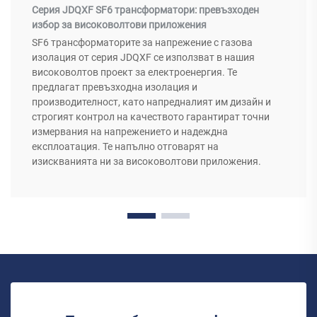
Серия JDQXF SF6 трансформатори: превъзходен
избор за високоволтови приложения
SF6 трансформаторите за напрежение с газова
изолация от серия JDQXF се използват в нашия
високоволтов проект за електроенергия. Те
предлагат превъзходна изолация и
производителност, като напредналият им дизайн и
строгият контрол на качеството гарантират точни
измервания на напрежението и надеждна
експлоатация. Те напълно отговарят на
изискванията ни за високоволтови приложения.