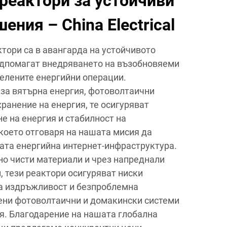
реактори за устойчиви
ения – China Electrical
тори са в авангарда на устойчивото
одпомагат внедряването на възобновяеми
зелените енергийни операции.
за вятърна енергия, фотоволтаични
хранение на енергия, те осигуряват
е на енергия и стабилност на
което отговаря на нашата мисия да
ата енергийна интернет-инфраструктура.
но чисти материали и чрез напреднали
, тези реактори осигуряват ниски
ка издръжливост и безпроблемна
ени фотоволтаични и домакински системи
ия. Благодарение на нашата глобална