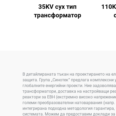
35KV сух тип
110K
трансформатор
В детайлираната тъкан на проектирането на ел
защита. Група „Синотек“ предлага комплексни у
глобалните енергийни проекти. Ние задоволява
трансформатори, доставка на настройващи реа
реактори за ЕВН (екстремно високо напрежени
големи преобразователни натоварвания (напр.
интегрирана подходна методология гарантира, ч
системата. Можем да предоставим доклади за и