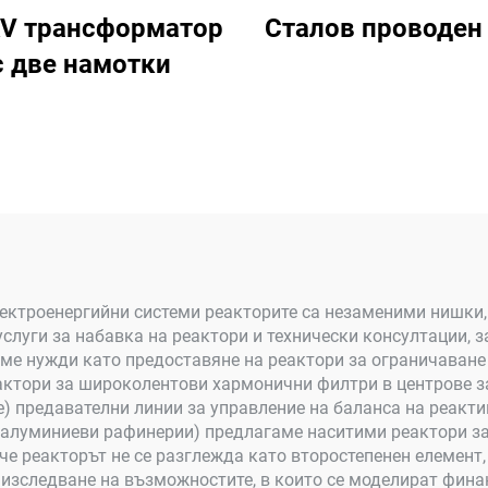
V трансформатор
Сталов проводен
с две намотки
ектроенергийни системи реакторите са незаменими нишки, 
слуги за набавка на реактори и технически консултации, 
ме нужди като предоставяне на реактори за ограничаване
ктори за широколентови хармонични филтри в центрове за
е) предавателни линии за управление на баланса на реак
 алуминиеви рафинерии) предлагаме наситими реактори за
е реакторът не се разглежда като второстепенен елемент,
зследване на възможностите, в които се моделират финан