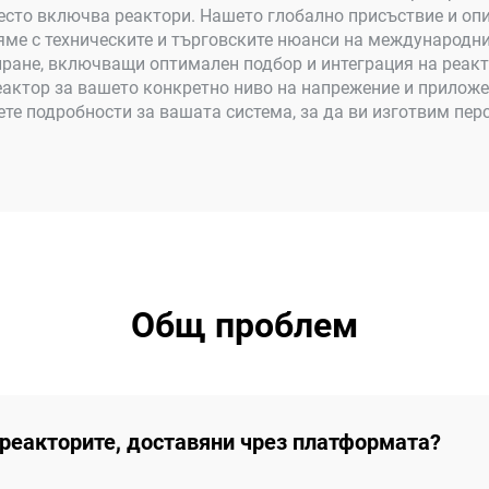
сто включва реактори. Нашето глобално присъствие и опит
вяме с техническите и търговските нюанси на международни
ране, включващи оптимален подбор и интеграция на реакт
еактор за вашето конкретно ниво на напрежение и приложе
те подробности за вашата система, за да ви изготвим пе
Общ проблем
 реакторите, доставяни чрез платформата?