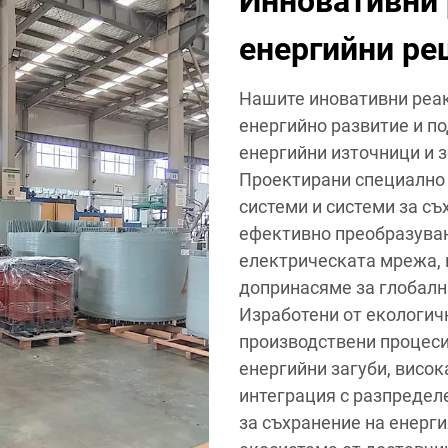
Инновативни 
енергийни реш
Нашите иновативни реак
енергийно развитие и п
енергийни източници и 
Проектирани специално 
системи и системи за съ
ефективно преобразуван
електрическата мрежа, 
допринасяме за глобалн
Изработени от екологич
производствени процеси
енергийни загуби, висо
интеграция с разпредел
за съхранение на енерг