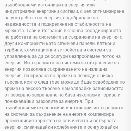
възобновяеми източници на енергия или
индустриални енергийни системи, с цел оптимизиране
на употребата на енергия, подобряване на
надеждността и подкрепяне на стабилността на
мрежата. Тази интеграция включва координирането
на работата на системите за съхранение на енергия с
други компоненти като слънчеви панели, вятърни
турбини, комутационни устройства и системи за
управление, за да се осигури безпроблемен поток на
енергия. Интеграцията на системи за съхранение на
енергия позволява съхраняването на излишна
енергия, генерирана по време на периоди с ниско
търсене, която след това може да бъде освободена по
време на високо търсене, намалявайки зависимостта
от резервно захранване на база изкопаеми горива и
понижавайки разходите за енергия. При
възобновяемите енергийни инсталации, интеграцията
на системи за съхранение на енергия компенсира
променливия характер на слънчевата и вятърната
енергия, смекчавайки колебанията и осигурявайки