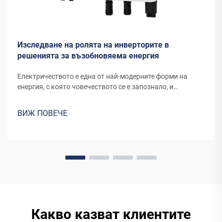
Изследване на ролята на инверторите в
решенията за възобновяема енергия
Електричеството е една от най-модерните форми на
енергия, с която човечеството се е запознало, и
продължава да се развива чрез нови канали и
изобретения. Енергията, която днешните вятърни
ВИЖ ПОВЕЧЕ
турбини или панели за слънчева енергия преобразуват в
електричество, изисква специално оборудване...
Какво казват клиентите