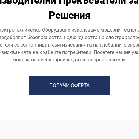
зводителни Прекъсватели за
Решения
лектротехническо Оборудване използваме модерни техноло
подобряват безопасността, надеждността на електроразпр
тели се conformират към изисканията на глобалните енер
зискванията на крайните потребители. Посетете нашия уебс
модели на високопроизводителни прекъсватели.
ПОЛУЧИ ОФЕРТА