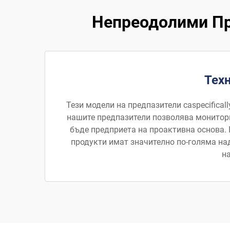
Непреодолими Пр
Тех
Тези модели на предпазители саspecifica
нашите предпазители позволява монитори
бъде предприета на проактивна основа. 
продукти имат значително по-голяма на
н