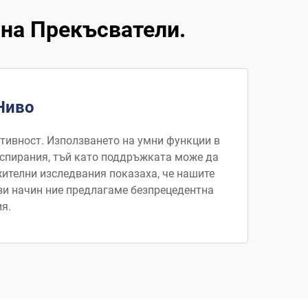
на Прекъсватели.
Ниво
ктивност. Използването на умни функции в
 спирания, тъй като поддръжката може да
жителни изследвания показаха, че нашите
зи начин ние предлагаме безпрецедентна
я.