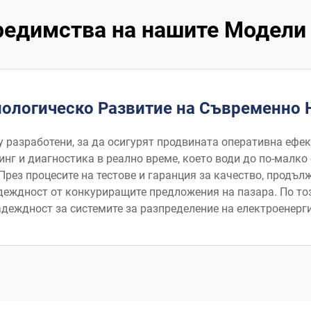
едимства на нашите Модели 
нологическо Развитие на Съвременно 
lly разработени, за да осигурят продвината оперативна ефе
нг и диагностика в реално време, което води до по-малко
През процесите на тестове и гаранция за качество, продъл
деждност от конкуриращите предложения на пазара. По то
адеждност за системите за разпределение на електроенерги