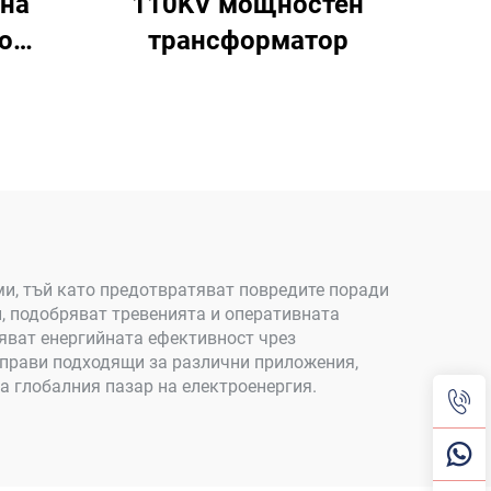
на
110KV мощностен
о
трансформатор
ми, тъй като предотвратяват повредите поради
и, подобряват тревенията и оперативната
ряват енергийната ефективност чрез
и прави подходящи за различни приложения,
а глобалния пазар на електроенергия.