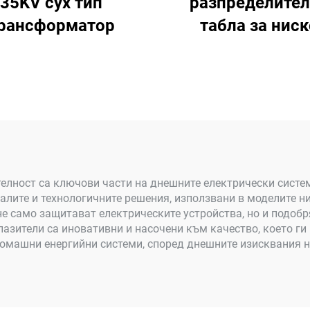
35KV сух тип
разпределител
рансформатор
табла за ниск
напрежение
елност са ключови части на днешните електрически систе
алите и технологичните решения, използвани в моделите н
не само защитават електрическите устройства, но и подоб
пазители са иновативни и насочени към качество, което г
омашни енергийни системи, според днешните изисквания н