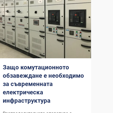
Защо комутационното
Ка
обзавеждане е необходимо
съ
за съвременната
пр
електрическа
ел
инфраструктура
Роля
ене