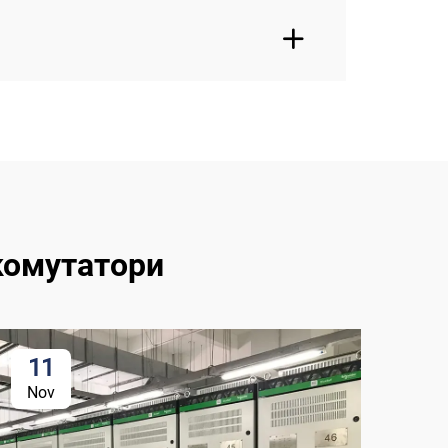
комутатори
11
1
Nov
No