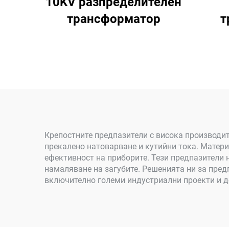
10KV разпределителен
трансформатор
т
Крепостните предпазители с висока производит
прекалено натоварване и кутийни тока. Матери
ефективност на приборите. Тези предпазители 
намаляване на загубите. Решенията ни за пред
включително големи индустриални проекти и д