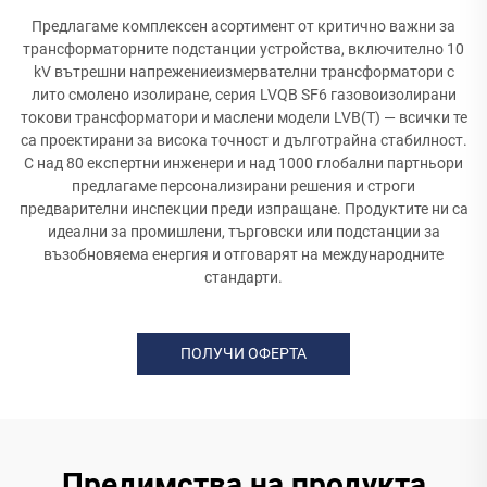
Предлагаме комплексен асортимент от критично важни за
трансформаторните подстанции устройства, включително 10
kV вътрешни напрежениеизмервателни трансформатори с
лито смолено изолиране, серия LVQB SF6 газовоизолирани
токови трансформатори и маслени модели LVB(T) — всички те
са проектирани за висока точност и дълготрайна стабилност.
С над 80 експертни инженери и над 1000 глобални партньори
предлагаме персонализирани решения и строги
предварителни инспекции преди изпращане. Продуктите ни са
идеални за промишлени, търговски или подстанции за
възобновяема енергия и отговарят на международните
стандарти.
ПОЛУЧИ ОФЕРТА
Предимства на продукта