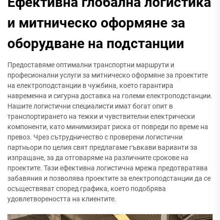
Ефективна глобална логистика
и митническо оформяне за
оборудване на подстанции
Предоставяме оптимални транспортни маршрути и
професионални услуги за митническо оформяне за проектите
на електроподстанции в чужбина, което гарантира
навременна и сигурна доставка на големи електроподстанции.
Нашите логистични специалисти имат богат опит в
транспортирането на тежки и чувствителни електрически
компоненти, като минимизират риска от повреди по време на
превоз. Чрез сътрудничество с проверени логистични
партньори по целия свят предлагаме гъвкави варианти за
изпращане, за да отговаряме на различните срокове на
проектите. Тази ефективна логистична мрежа предотвратява
забавяния и позволява проектите за електроподстанции да се
осъществяват според графика, което подобрява
удовлетвореността на клиентите.