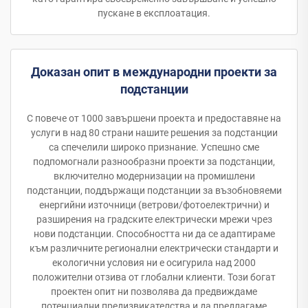
пускане в експлоатация.
Доказан опит в международни проекти за
подстанции
С повече от 1000 завършени проекта и предоставяне на
услуги в над 80 страни нашите решения за подстанции
са спечелили широко признание. Успешно сме
подпомогнали разнообразни проекти за подстанции,
включително модернизации на промишлени
подстанции, поддържащи подстанции за възобновяеми
енергийни източници (ветрови/фотоелектрични) и
разширения на градските електрически мрежи чрез
нови подстанции. Способността ни да се адаптираме
към различните регионални електрически стандарти и
екологични условия ни е осигурила над 2000
положителни отзива от глобални клиенти. Този богат
проектен опит ни позволява да предвиждаме
потенциални предизвикателства и да предлагаме