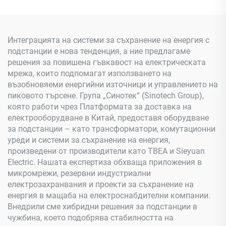
Интеграцията на системи за съхранение на енергия с
подстанции е нова тенденция, а ние предлагаме
решения за повишена гъвкавост на електрическата
мрежа, които подпомагат използването на
възобновяеми енергийни източници и управлението на
пиковото търсене. Група „Синотек“ (Sinotech Group),
която работи чрез Платформата за доставка на
електрооборудване в Китай, предоставя оборудване
за подстанции – като трансформатори, комутационни
уреди и системи за съхранение на енергия,
произведени от производители като TBEA и Sieyuan
Electric. Нашата експертиза обхваща приложения в
микромрежи, резервни индустриални
електрозахранвания и проекти за съхранение на
енергия в мащаба на електроснабдителни компании.
Внедрили сме хибридни решения за подстанции в
чужбина, което подобрява стабилността на