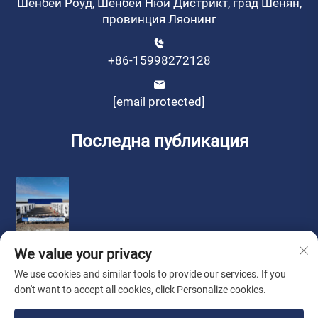
Шенбей Роуд, Шенбей Нюй Дистрикт, град Шенян,
провинция Ляонинг
+86-15998272128
[email protected]
Последна публикация
We value your privacy
We use cookies and similar tools to provide our services. If you
don't want to accept all cookies, click Personalize cookies.
Copyright © by Liaoning Sinotech Group Co., Ltd.
Политика