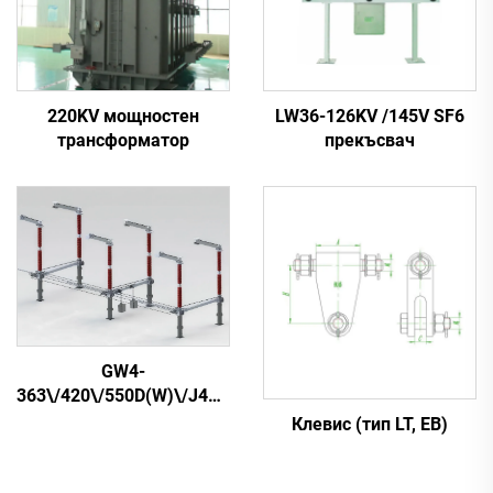
220KV мощностен
LW36-126KV /145V SF6
трансформатор
прекъсвач
GW4-
363\/420\/550D(W)\/J4000-
63 външен HV AC
Клевис (тип LT, EB)
прекъсвач