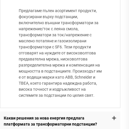
Предлагаме пълен асортимент продукти,
фокусирани върху подстанции,
включително външни трансформатори за
напрежение/ток с леяна смола,
трансформатори за ток/напрежение с
маслено потапяне и газоизолирани
трансформатори с SF6. Тези продукти
отговарят на нуждите от високоволтова
предавателна мрежа, нисковолтова
разпределителна мрежа и компенсация на
мощността в подстанциите. Произходът им
е от водещи марки като ABB, Schneider и
TBEA, което гарантира надеждна работа,
висока точност и издръжливост на
системите за подстанции по целия свят.
Какви решения за нова енергия предлага
платформата за трансформаторни подстанции?