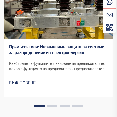
Прекъсватели: Незаменима защита за системи
за разпределение на електроенергия
Разбиране на функциите и видовете на предпазителите.
Каква е функцията на предпазителя? Предпазителите са
основни сигурносни устройства, проектирани да
прекъсват автоматично електрическите циркуита по
ВИЖ ПОВЕЧЕ
време на преварзи или кратки замикания, по този начин
предотвратявайки...