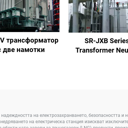
V трансформатор
SR-JXB Serie
с две намотки
Transformer Neu
Point Overvolta
Protection Devi
 надеждността на електрозахранването, безопасността и 
недряването на електрическа станция изискват изключите
в обекти като заводи за течногазови (LNG) продукти, про