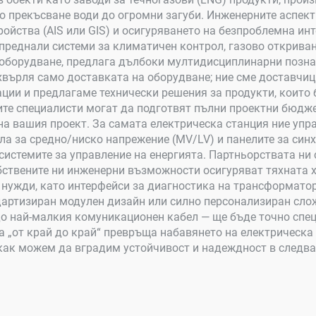
о прекъсване води до огромни загуби. Инженерните аспект
йства (AIS или GIS) и осигуряването на безпроблемна инт
еднали системи за климатичен контрол, газово откриване 
оборудване, предлага дълбоки мултидисциплинарни позна
хвърля само доставката на оборудване; ние сме доставчиц
ации и предлагаме технически решения за продукти, които
ите специалисти могат да подготвят пълни проектни бюдже
на вашия проект. За самата електрическа станция ние упр
ла за средно/ниско напрежение (MV/LV) и панелите за син
 системите за управление на енергията. Партньорствата ни
обствените ни инженерни възможности осигуряват тяхната 
 нужди, като интерфейси за диагностика на трансформатор
артизиран модулен дизайн или силно персонализиран слож
о най-малкия комуникационен кабел — ще бъде точно спец
а „от край до край“ превръща набавянето на електрическа 
 как можем да вградим устойчивост и надеждност в следв