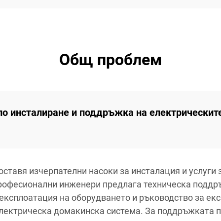
Общ проблем
и по инсталиране и поддръжка на електрическит
едоставя изчерпателни насоки за инсталация и услуг
професионални инженери предлага техническа поддр
 експлоатация на оборудването и ръководство за екс
лектрическа домакинска система. За поддръжката 