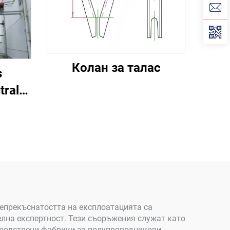
Колан за талас
s
tral
ge
ce
непрекъснатостта на експлоатацията са
лна експертност. Тези съоръжения служат като
изводствени фабрики за полупроводникови