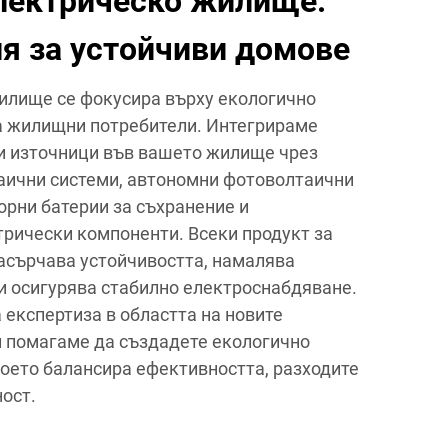
лектрическо жилище:
ия за устойчиви домове
илище се фокусира върху екологично
а жилищни потребители. Интегрираме
и източници във вашето жилище чрез
аични системи, автономни фотоволтаични
орни батерии за съхранение и
рически компоненти. Всеки продукт за
асърчава устойчивостта, намалява
и осигурява стабилно електроснабдяване.
 експертиза в областта на новите
и помагаме да създадете екологично
оето балансира ефективността, разходите
ост.