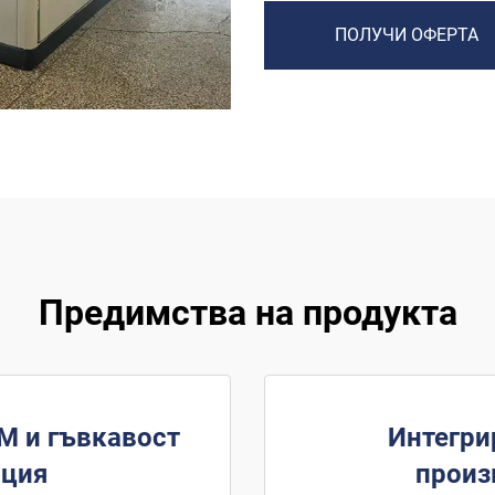
ПОЛУЧИ ОФЕРТА
Предимства на продукта
M и гъвкавост
Интегри
ация
произ