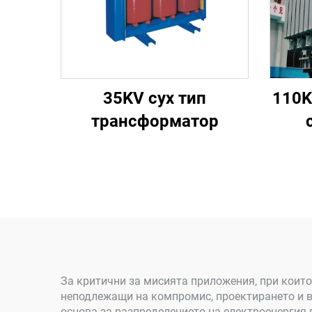
35KV сух тип
110K
трансформатор
За критични за мисията приложения, при които
неподлежащи на компромис, проектирането и в
основа за разпределението на електроенергия 