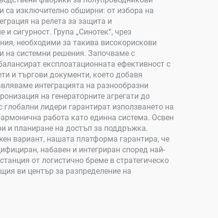
и са изключително обширни: от избора на
еграция на релета за защита и
и сигурност. Група „Синотек“, чрез
ния, необходими за такива високорискови
и на системни решения. Започваме с
 балансират експлоатационната ефективност с
ти и търгови документи, което добавя
авляваме интеграцията на разнообразни
хронизация на генераторните агрегати до
 с глобални лидери гарантират използването на
хармонична работа като единна система. Освен
и и планиране на достъп за поддръжка.
ен вариант, нашата платформа гарантира, че
ифициран, набавен и интегриран според най-
станция от логистично бреме в стратегическо
ащия ви център за разпределение на