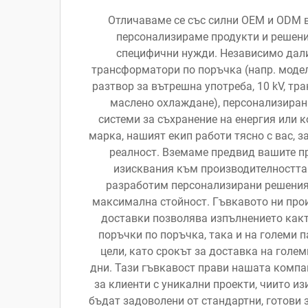
Отличаваме се със силни OEM и ODM 
персонализираме продукти и решен
специфични нужди. Независимо дал
трансформатори по поръчка (напр. модел
разтвор за вътрешна употреба, 10 kV, тр
маслено охлаждане), персонализира
системи за съхранение на енергия или 
марка, нашият екип работи тясно с вас, з
реалност. Вземаме предвид вашите п
изисквания към производителността 
разработим персонализирани решения,
максимална стойност. Гъвкавото ни прои
доставки позволява изпълнението какт
поръчки по поръчка, така и на големи 
цели, като срокът за доставка на голем
дни. Тази гъвкавост прави нашата компа
за клиенти с уникални проекти, чиито из
бъдат задоволени от стандартни, готови 