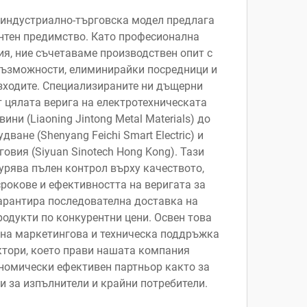
индустриално-търговска модел предлага
нтен предимство. Като професионална
я, ние съчетаваме производствен опит с
възможности, елиминирайки посредници и
ходите. Специализираните ни дъщерни
 цялата верига на електротехническата
ини (Liaoning Jintong Metal Materials) до
ване (Shenyang Feichi Smart Electric) и
вия (Siyuan Sinotech Hong Kong). Тази
урява пълен контрол върху качеството,
рокове и ефективността на веригата за
гарантира последователна доставка на
одукти по конкурентни цени. Освен това
на маркетингова и техническа поддръжка
ктори, което прави нашата компания
номически ефективен партньор както за
 и за изпълнители и крайни потребители.