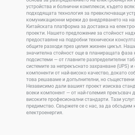
устройства и болнични комплекси, където всяк
подходящата технология за превключващи устро
комуникационни мрежи до внедряването на напр
Китайската платформа за доставка на електро
проекти. Нашето предложение за стойност над
предоставяне на подробни технически консулт
общите разходи през целия жизнен цикъл. Наш
значителна стойност още в планиращата фаза 
подсистеми — от главните разпределителни таб
системите за непрекъснато захранване (UPS) и
компоненти от най-високо качество, докато с
това решаваме и допълнителни, но съществени
Независимо дали вашият проект изисква станд
всеки компонент — от най-големия прекъсвач д
високите професионални стандарти. Тази услуг
предимство. Свържете се с нас, за да обсъдим
електроенергия.