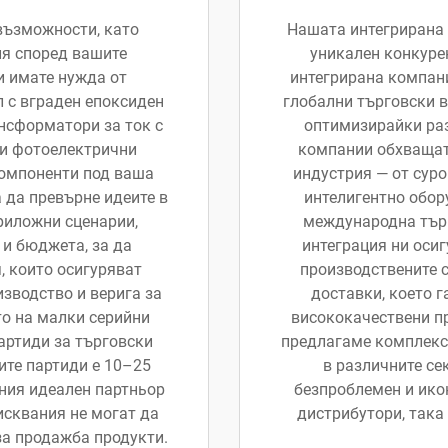
възможности, като
Нашата интегрирана 
ия според вашите
уникален конкуре
и имате нужда от
интегрирана компани
 с вграден епоксиден
глобални търговски 
ансформатори за ток с
оптимизирайки раз
ни фотоелектрични
компании обхващат
компоненти под ваша
индустрия — от суров
а да превърне идеите в
интелигентно оборуд
риложни сценарии,
международна търго
и бюджета, за да
интеграция ни осиг
 които осигуряват
производствените с
зводство и верига за
доставки, което 
о на малки серийни
висококачествени пр
партиди за търговски
предлагаме комплекс
ите партиди е 10–25
в различните се
ния идеален партньор
безпроблемен и ико
исквания не могат да
дистрибутори, така
за продажба продукти.