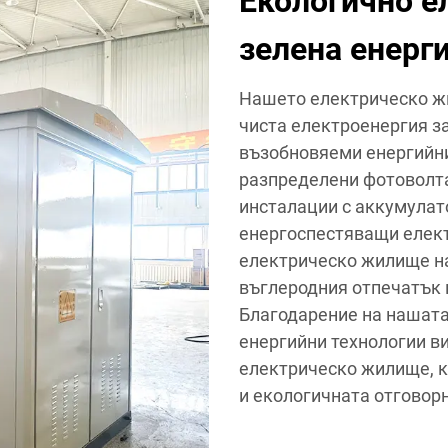
Екологично е
зелена енерг
Нашето електрическо ж
чиста електроенергия з
възобновяеми енергийн
разпределени фотоволт
инсталации с аккумулат
енергоспестяващи елект
електрическо жилище н
въглеродния отпечатък 
Благодарение на нашата
енергийни технологии в
електрическо жилище, к
и екологичната отговорн