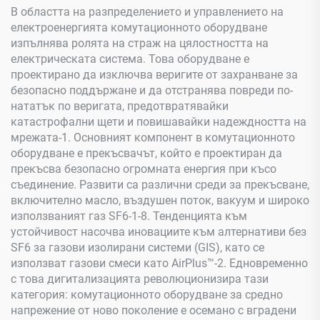
В областта на разпределението и управлението на
електроенергията комутационното оборудване
изпълнява ролята на страж на цялостността на
електрическата система. Това оборудване е
проектирано да изключва веригите от захранване за
безопасно поддържане и да отстранява повреди по-
нататък по веригата, предотвратявайки
катастрофални щети и повишавайки надеждността на
мрежата-1. Основният компонент в комутационното
оборудване е прекъсвачът, който е проектиран да
прекъсва безопасно огромната енергия при късо
съединение. Развити са различни среди за прекъсване,
включително масло, въздушен поток, вакуум и широко
използваният газ SF6-1-8. Тенденцията към
устойчивост насочва иновациите към алтернативи без
SF6 за газови изолирани системи (GIS), като се
използват газови смеси като AirPlus™-2. Едновременно
с това дигитализацията революционизира тази
категория: комутационното оборудване за средно
напрежение от ново поколение е осемано с вградени