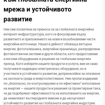
мрежа и устойчивото
развитие
Ние сме посветени на приноса си за глобалната енергийна
интернет-инфраструктура, като се фокусираме върху
развитието и приложението на нови и възобновяеми чисти
енергийни източници. Нашата дейност обхваща вятърна
енергия, фотогалваника, енергийни хранилища, разпределени
фотоволтаични системи и други области, като предоставяме
ключови оборудвания и решения за глобалния енергиен
преход. Като изберете нашите продукти и услуги, вие не само
получавате надеждно електрическо оборудване, но и
участвате в устойчивото развитие, допринасяйки за опазване
на околната среда и енергоспестяване. Ние пропагандираме
по-„безопасно, по-контролируемо и по-ефективно“ използване
на енергия — нашите продукти и решения са проектирани така,
че да подобряват ефективността на използването на енергия,
да намаляват въглеродните емисии и да насърчават
устойчивото развитие на глобалната енергийна индустрия.