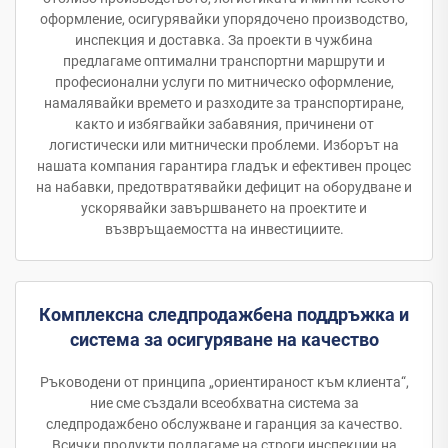
оформление, осигурявайки упорядочено производство,
инспекция и доставка. За проекти в чужбина
предлагаме оптимални транспортни маршрути и
професионални услуги по митническо оформление,
намалявайки времето и разходите за транспортиране,
както и избягвайки забавяния, причинени от
логистически или митнически проблеми. Изборът на
нашата компания гарантира гладък и ефективен процес
на набавки, предотвратявайки дефицит на оборудване и
ускорявайки завършването на проектите и
възвръщаемостта на инвестициите.
Комплексна следпродажбена поддръжка и
система за осигуряване на качество
Ръководени от принципа „ориентираност към клиента“,
ние сме създали всеобхватна система за
следпродажбено обслужване и гаранция за качество.
Всички продукти подлагаме на строги инспекции на