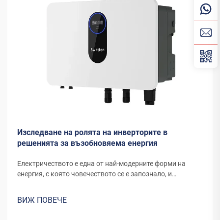
Изследване на ролята на инверторите в
решенията за възобновяема енергия
Електричеството е една от най-модерните форми на
енергия, с която човечеството се е запознало, и
продължава да се развива чрез нови канали и
изобретения. Енергията, която днешните вятърни
ВИЖ ПОВЕЧЕ
турбини или панели за слънчева енергия преобразуват в
електричество, изисква специално оборудване...