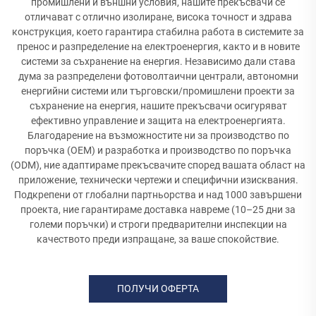
промишлени и външни условия, нашите прекъсвачи се
отличават с отлично изолиране, висока точност и здрава
конструкция, което гарантира стабилна работа в системите за
пренос и разпределение на електроенергия, както и в новите
системи за съхранение на енергия. Независимо дали става
дума за разпределени фотоволтаични централи, автономни
енергийни системи или търговски/промишлени проекти за
съхранение на енергия, нашите прекъсвачи осигуряват
ефективно управление и защита на електроенергията.
Благодарение на възможностите ни за производство по
поръчка (OEM) и разработка и производство по поръчка
(ODM), ние адаптираме прекъсвачите според вашата област на
приложение, технически чертежи и специфични изисквания.
Подкрепени от глобални партньорства и над 1000 завършени
проекта, ние гарантираме доставка навреме (10–25 дни за
големи поръчки) и строги предварителни инспекции на
качеството преди изпращане, за ваше спокойствие.
ПОЛУЧИ ОФЕРТА