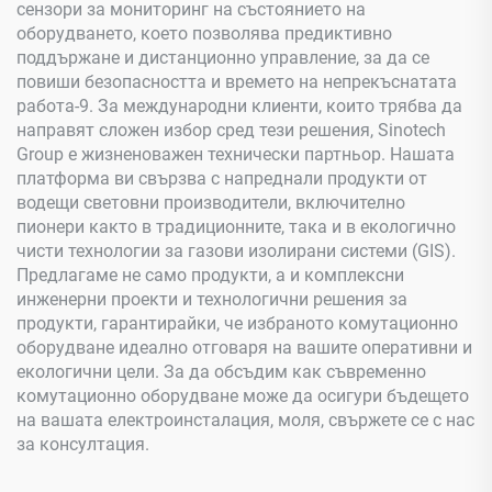
сензори за мониторинг на състоянието на
оборудването, което позволява предиктивно
поддържане и дистанционно управление, за да се
повиши безопасността и времето на непрекъснатата
работа-9. За международни клиенти, които трябва да
направят сложен избор сред тези решения, Sinotech
Group е жизненоважен технически партньор. Нашата
платформа ви свързва с напреднали продукти от
водещи световни производители, включително
пионери както в традиционните, така и в екологично
чисти технологии за газови изолирани системи (GIS).
Предлагаме не само продукти, а и комплексни
инженерни проекти и технологични решения за
продукти, гарантирайки, че избраното комутационно
оборудване идеално отговаря на вашите оперативни и
екологични цели. За да обсъдим как съвременно
комутационно оборудване може да осигури бъдещето
на вашата електроинсталация, моля, свържете се с нас
за консултация.