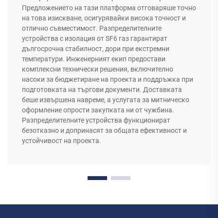
Предложението на тази платформа отговаряше точно
на това изискване, осигурявайки висока точност и
отлично съвместимост. Разпределителните
устройства с изолация от SF6 газ гарантират
дългосрочна стабилност, дори при екстремни
температури. Инженерният екип предостави
комплексни технически решения, включително
насоки за бюджетиране на проекта и поддръжка при
подготовката на търгови документи. Доставката
беше извършена навреме, а услугата за митническо
оформление опрости закупката ни от чужбина.
Разпределителните устройства функционират
безотказно и допринасят за общата ефективност и
устойчивост на проекта.