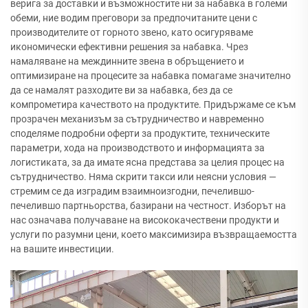
верига за доставки и възможностите ни за набавка в големи
обеми, ние водим преговори за предпочитаните цени с
производителите от горното звено, като осигуряваме
икономически ефективни решения за набавка. Чрез
намаляване на междинните звена в обръщението и
оптимизиране на процесите за набавка помагаме значително
да се намалят разходите ви за набавка, без да се
компрометира качеството на продуктите. Придържаме се към
прозрачен механизъм за сътрудничество и навременно
споделяме подробни оферти за продуктите, техническите
параметри, хода на производството и информацията за
логистиката, за да имате ясна представа за целия процес на
сътрудничество. Няма скрити такси или неясни условия —
стремим се да изградим взаимноизгодни, печелившо-
печелившо партньорства, базирани на честност. Изборът на
нас означава получаване на висококачествени продукти и
услуги по разумни цени, което максимизира възвращаемостта
на вашите инвестиции.