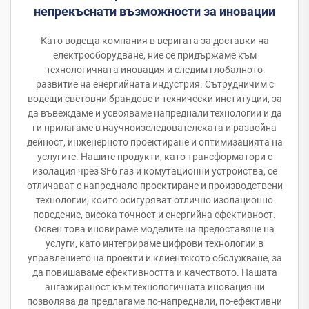
непрекъснати възможности за иновации
Като водеща компания в веригата за доставки на
електрооборудване, ние се придържаме към
технологичната иновация и следим глобалното
развитие на енергийната индустрия. Сътрудничим с
водещи световни брандове и технически институции, за
да въвеждаме и усвояваме напреднали технологии и да
ги прилагаме в научноизследователската и развойна
дейност, инженерното проектиране и оптимизацията на
услугите. Нашите продукти, като трансформатори с
изолация чрез SF6 газ и комутационни устройства, се
отличават с напреднало проектиране и производствени
технологии, които осигуряват отлично изолационно
поведение, висока точност и енергийна ефективност.
Освен това иновираме моделите на предоставяне на
услуги, като интегрираме цифрови технологии в
управлението на проекти и клиентското обслужване, за
да повишаваме ефективността и качеството. Нашата
ангажираност към технологичната иновация ни
позволява да предлагаме по-напреднали, по-ефективни