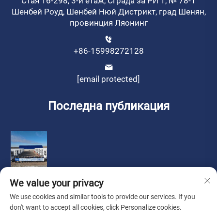
Стая 16-298, 3-и етаж, Сграда за РИ 1, № 78-1
Шенбей Роуд, Шенбей Нюй Дистрикт, град Шенян,
провинция Ляонинг
+86-15998272128
[email protected]
Последна публикация
We value your privacy
We use cookies and similar tools to provide our services. If you
don't want to accept all cookies, click Personalize cookies.