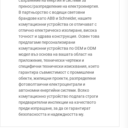
съхранение на енергия и системи за
пренос/разпределение на електроенергия.
В партньорство с водещи световни
брандове като ABB и Schneider, нашите
комутационни устройства се отличават с
отлично електрическо изолиране, висока
точност и здрава конструкция. Освен това
предлагаме персонализирани
комутационни устройства по OEM и ODM
модел въз основа на вашата област на
приложение, технически чертежи и
специфични технически изисквания, което
гарантира съвместимост с промишлени
обекти, жилищни проекти, разпределени
фотоволтаични електроцентрали и
автономни енергийни системи. Всяко
комутационно устройство подлага строги
предварителни инспекции на качеството
преди изпращане, за да се гарантират
безопасността и надеждността му.