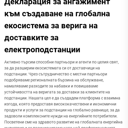
Декларация за ангажимент
към създаване на глобална
екосистема за верига на
доставките за
електроподстанции
Активно търсим способни партньори и агенти по целия свят,
за да разширим екосистемата си от доставчици на
подстанции. Чрез сътрудничество с местни партньори
подобряваме регионалната бързина на обслужване,
намаляваме разходите за набавки и повишаваме
устойчивостта на веригата за доставки за клиентите на
подстанции. Нашата цел е да създадем платформа с взаимна
изгода, която предоставя висококачествени и икономични
продукти и услуги за подстанции на глобално равнище, за да
задоволи комплексните нужди на енергийните потребители.
Посветени сме на здравото развитие на глобалната енергийна
индустрия и се позиционираме като най-професионалният