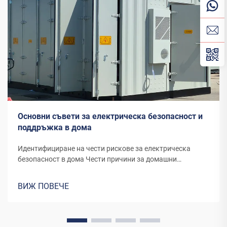
Основни съвети за електрическа безопасност и
поддръжка в дома
Идентифициране на чести рискове за електрическа
безопасност в дома Чести причини за домашни
електрически пожари Старите уреди, остарелите
електрически системи и слабо свързаните жици
ВИЖ ПОВЕЧЕ
представляват сериозен риск от пожар. Повечето уреди,
които съществуват повече от...