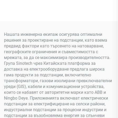
Нашата инженерна екипаж осигурява оптимални
решения за проектиране на подстанции, като взема
предвид фактори като търсенето на натоварване,
географските ограничения и съвместимостта с
мрежата, за да се максимизира производителността.
Група Sinotech чрез Китайската платформа за
доставка на електрооборудване предлага широка
гама продукти за подстанции, включително
трансформатори, газови изолирани превключвателни
уреди (GIS), кабели и комуникационни устройства,
които се набавят от авторитетни марки като ABB и
Ningbo Deye. Приложенията включват електрически
подстанции за електрифициране на селски райони,
индустриални подстанции за процесни индустрии и
подстанции за възобновяема енергия за слънчеви