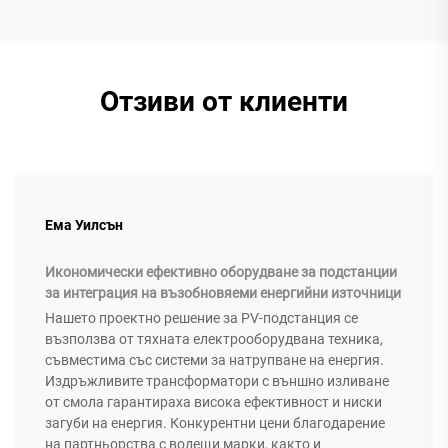
Отзиви от клиенти
Ема Уилсън
Икономически ефективно оборудване за подстанции
за интеграция на възобновяеми енергийни източници
Нашето проектно решение за PV-подстанция се
възползва от тяхната електрооборудвана техника,
съвместима със системи за натрупване на енергия.
Издръжливите трансформатори с външно изливане
от смола гарантираха висока ефективност и ниски
загуби на енергия. Конкурентни цени благодарение
на партньорства с водещи марки, както и