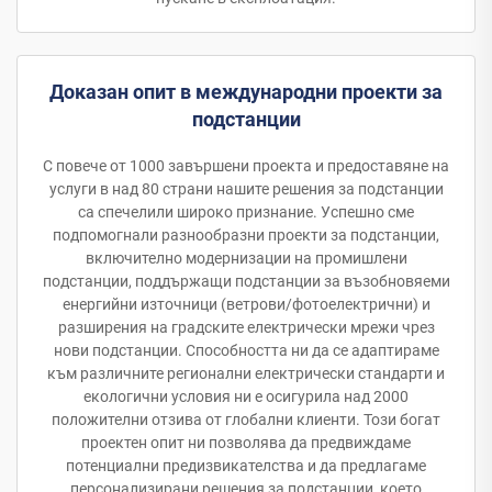
Доказан опит в международни проекти за
подстанции
С повече от 1000 завършени проекта и предоставяне на
услуги в над 80 страни нашите решения за подстанции
са спечелили широко признание. Успешно сме
подпомогнали разнообразни проекти за подстанции,
включително модернизации на промишлени
подстанции, поддържащи подстанции за възобновяеми
енергийни източници (ветрови/фотоелектрични) и
разширения на градските електрически мрежи чрез
нови подстанции. Способността ни да се адаптираме
към различните регионални електрически стандарти и
екологични условия ни е осигурила над 2000
положителни отзива от глобални клиенти. Този богат
проектен опит ни позволява да предвиждаме
потенциални предизвикателства и да предлагаме
персонализирани решения за подстанции, което