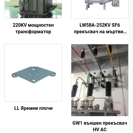
220KV мощностен
LW58A-252KV SF6
трансформатор
прекъсвач на мъртвия
резервоар
LL Яремни плочи
GW1 външен прекъсвач
HV AC