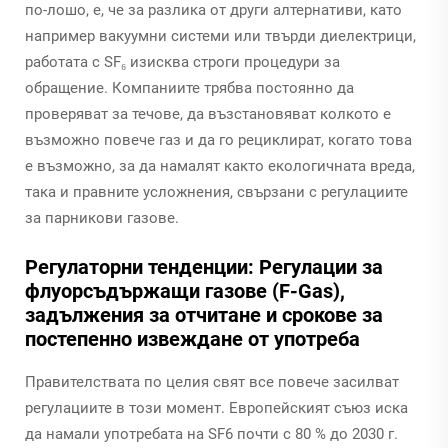
по-лошо, е, че за разлика от други алтернативи, като
например вакуумни системи или твърди диелектрици,
работата с SF₆ изисква строги процедури за
обращение. Компаниите трябва постоянно да
проверяват за течове, да възстановяват колкото е
възможно повече газ и да го рециклират, когато това
е възможно, за да намалят както екологичната вреда,
така и правните усложнения, свързани с регулациите
за парникови газове.
Регулаторни тенденции: Регулации за
флуорсъдържащи газове (F-Gas),
задължения за отчитане и срокове за
постепенно извеждане от употреба
Правителствата по целия свят все повече засилват
регулациите в този момент. Европейският съюз иска
да намали употребата на SF6 почти с 80 % до 2030 г.