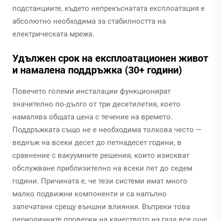
подстанциите, където непрекъснатата експлоатация е
абсолютно необходима за стабилността на
електрическата мрежа.
Удължен срок на експлоатационен живот
и намалена поддръжка (30+ години)
Повечето големи инсталации функционират
значително по-дълго от три десетилетия, което
намалява общата цена с течение на времето.
Поддръжката също не е необходима толкова често —
веднъж на всеки десет до петнадесет години, в
сравнение с вакуумните решения, които изискват
обслужване приблизително на всеки пет до седем
години. Причината е, че тези системи имат много
малко подвижни компоненти и са напълно
запечатани срещу външни влияния. Въпреки това
периодичните проверки на качеството на газа все още