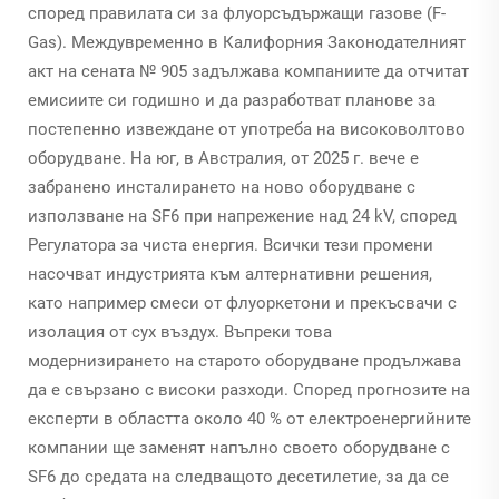
според правилата си за флуорсъдържащи газове (F-
Gas). Междувременно в Калифорния Законодателният
акт на сената № 905 задължава компаниите да отчитат
емисиите си годишно и да разработват планове за
постепенно извеждане от употреба на високоволтово
оборудване. На юг, в Австралия, от 2025 г. вече е
забранено инсталирането на ново оборудване с
използване на SF6 при напрежение над 24 kV, според
Регулатора за чиста енергия. Всички тези промени
насочват индустрията към алтернативни решения,
като например смеси от флуоркетони и прекъсвачи с
изолация от сух въздух. Въпреки това
модернизирането на старото оборудване продължава
да е свързано с високи разходи. Според прогнозите на
експерти в областта около 40 % от електроенергийните
компании ще заменят напълно своето оборудване с
SF6 до средата на следващото десетилетие, за да се