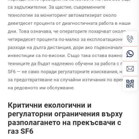
са задължителни. За щастие, съвременните
технологии за мониторинг автоматизират около
деветдесет процента от диагностичната работа в наши
дни. Това означава, че операторите похарчват около
четиридесет процента по-малко за експлоатационни
разходи на дълга дистанция, дори ако първоначалните
инвестиции са по-високи. Също така остава важно
техниците да бъдат надлежно обучени за работа с газ
SF6 — не само поради регулаторните изисквания, но и
за предотвратяване на случайни изтичания по време
на редовното им обслужване.
Критични екологични и
регулаторни ограничения върху
разполагането на прекъсвачи с
газ SF6