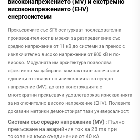
високонапрежението (MV) и екстремно
високонапрежението (EHV)
енергосистеми
Прекъсвачите със SF6 осигуряват последователна
производителност в мрежи за разпределение със
средно напрежение от 11 кВ до системи за пренос с
изключително високо напрежение от 800 кВ и по-
високо. Модулната им архитектура позволява
ефективно мащабиране: компактните запечатани
единици отговарят на изискванията за средно
напрежение (MV), докато конструкцията с
многократни прекъсвачи удовлетворява изискванията
за изключително високо напрежение (EHV). Полевите
доказани метрики демонстрират тази универсалност:
Системи със средно напрежение (MV)
: Пълно
прекъсване на аварийния ток за 28 ms при
токове на късо съединение от 40 кА