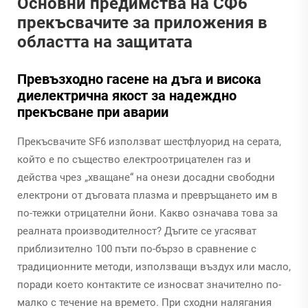
Основни предимства на СФ6
прекъсвачите за приложения в
областта на защитата
Превъзходно гасене на дъга и висока
диелектрична якост за надеждно
прекъсване при аварии
Прекъсвачите SF6 използват шестфлуорид на серата,
който е по същество електроотрицателен газ и
действа чрез „хващане“ на онези досадни свободни
електрони от дъговата плазма и превръщането им в
по-тежки отрицателни йони. Какво означава това за
реалната производителност? Дъгите се угасяват
приблизително 100 пъти по-бързо в сравнение с
традиционните методи, използващи въздух или масло,
поради което контактите се износват значително по-
малко с течение на времето. При сходни налягания