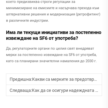
което предизвиква строги регулации за
минимизиране на емисиите и насърчава прехода към
алтернативни решения и модернизация (ретрофитинг)
в различните индустрии.
Има ли текущи инициативи за постепенно
извеждане на SF6 от употреба?
Да, регулаторните органи по целия свят внедряват
мерки за постепенно извеждане на SF6 от употреба,
като са планирани значителни намаления до 2030 г.
Предишна:
Какви са мерките за предотвратяване на пожари в електрическите къщи?
Следваща:
Как да се осигури надеждната работа на GIS оборудването?