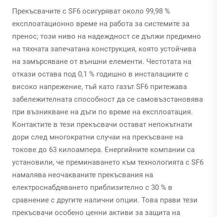
Прекъсвачите с SF6 осигуряват около 99,98 %
експлоатационно време на работа за системите за
пренос; този ниво на надеждност се дължи предимно
на тяхната запечатана конструкция, която устойчива
на замърсяване от външни елементи. Честотата на
откази остава под 0,1 % годишно в инсталациите с
високо напрежение, тъй като газът SF6 притежава
забележителната способност да се самовъзстановява
при възникване на дъги по време на експлоатация.
Контактите в тези прекъсвачи остават непокътнати
дори след многократни случаи на прекъсване на
токове до 63 килоампера. Енергийните компании са
установили, че преминаването към технологията с SF6
намалява неочакваните прекъсвания на
електроснабдяването приблизително с 30 % в
сравнение с другите налични опции. Това прави тези
прекъсвачи особено ценни активи за защита на