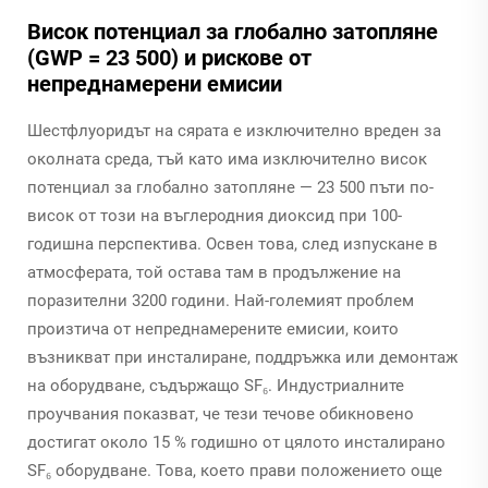
Висок потенциал за глобално затопляне
(GWP = 23 500) и рискове от
непреднамерени емисии
Шестфлуоридът на сярата е изключително вреден за
околната среда, тъй като има изключително висок
потенциал за глобално затопляне — 23 500 пъти по-
висок от този на въглеродния диоксид при 100-
годишна перспектива. Освен това, след изпускане в
атмосферата, той остава там в продължение на
поразителни 3200 години. Най-големият проблем
произтича от непреднамерените емисии, които
възникват при инсталиране, поддръжка или демонтаж
на оборудване, съдържащо SF₆. Индустриалните
проучвания показват, че тези течове обикновено
достигат около 15 % годишно от цялото инсталирано
SF₆ оборудване. Това, което прави положението още