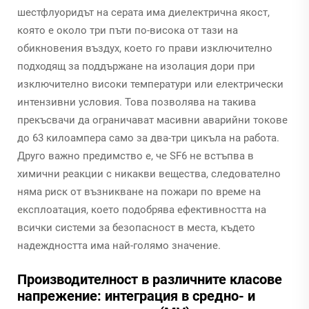
шестфлуоридът на серата има диелектрична якост,
която е около три пъти по-висока от тази на
обикновения въздух, което го прави изключително
подходящ за поддържане на изолация дори при
изключително високи температури или електрически
интензивни условия. Това позволява на такива
прекъсвачи да ограничават масивни аварийни токове
до 63 килоампера само за два-три цикъла на работа.
Друго важно предимство е, че SF6 не встъпва в
химични реакции с никакви вещества, следователно
няма риск от възникване на пожари по време на
експлоатация, което подобрява ефективността на
всички системи за безопасност в места, където
надеждността има най-голямо значение.
Производителност в различните класове
напрежение: интеграция в средно- и