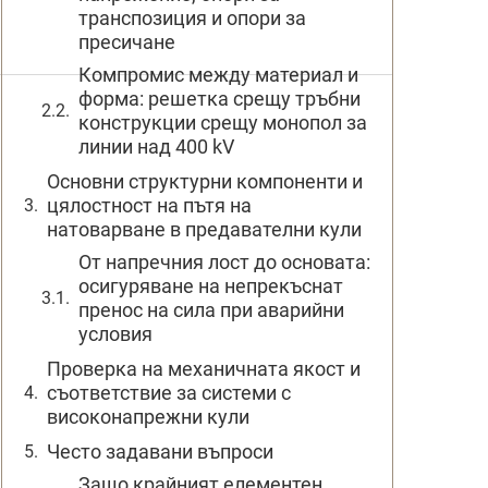
транспозиция и опори за
пресичане
Компромис между материал и
форма: решетка срещу тръбни
конструкции срещу монопол за
линии над 400 kV
Основни структурни компоненти и
цялостност на пътя на
натоварване в предавателни кули
От напречния лост до основата:
осигуряване на непрекъснат
пренос на сила при аварийни
условия
Проверка на механичната якост и
съответствие за системи с
високонапрежни кули
Често задавани въпроси
Защо крайният елементен