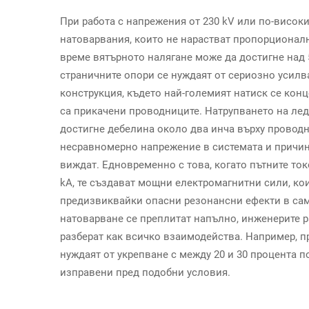
При работа с напрежения от 230 kV или по-висок
натоварвания, които не нарастват пропорционал
време вятърното налягане може да достигне над 5
страничните опори се нуждаят от сериозно усилв
конструкция, където най-големият натиск се конц
са прикачени проводниците. Натрупването на лед
достигне дебелина около два инча върху проводни
несравномерно напрежение в системата и причин
виждат. Едновременно с това, когато пътните то
kA, те създават мощни електромагнитни сили, кои
предизвиквайки опасни резонансни ефекти в сама
натоварване се преплитат напълно, инженерите р
разберат как всичко взаимодейства. Например, пр
нуждаят от укрепване с между 20 и 30 процента п
изправени пред подобни условия.