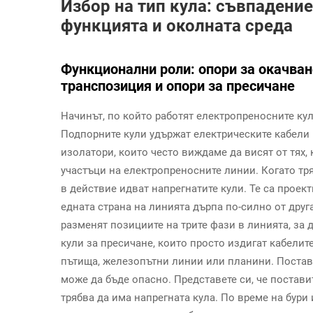
Избор на тип кула: съвпадени
функцията и околната среда
Функционални роли: опори за окачван
транспозиция и опори за пресичане
Начинът, по който работят електропреносните ку
Подпорните кули удържат електрическите кабели 
изолатори, които често виждаме да висят от тях,
участъци на електропреносните линии. Когато тря
в действие идват напрегнатите кули. Те са проек
едната страна на линията дърпа по-силно от друг
разменят позициите на трите фази в линията, за 
кули за пресичане, които просто издигат кабелит
пътища, железопътни линии или планини. Постав
може да бъде опасно. Представете си, че постави
трябва да има напрегната кула. По време на бур