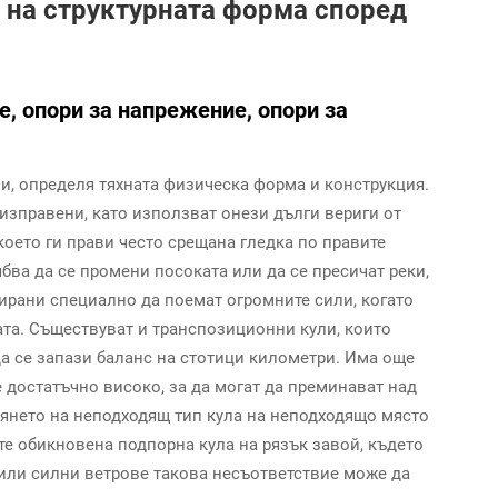
е на структурната форма според
е, опори за напрежение, опори за
ли, определя тяхната физическа форма и конструкция.
изправени, като използват онези дълги вериги от
 което ги прави често срещана гледка по правите
бва да се промени посоката или да се пресичат реки,
тирани специално да поемат огромните сили, когато
ата. Съществуват и транспозиционни кули, които
да се запази баланс на стотици километри. Има още
е достатъчно високо, за да могат да преминават над
янето на неподходящ тип кула на неподходящо място
те обикновена подпорна кула на рязък завой, където
и или силни ветрове такова несъответствие може да