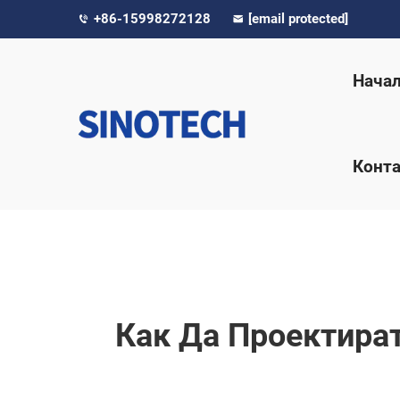
+86-15998272128
[email protected]
Нача
Конта
Как Да Проектира