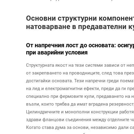
Основни структурни компонент
натоварване в предавателни к
От напречния лост до основата: осигу
при аварийни условия
Структурната якост на тези системи зависи от н
от закрепването на проводниците, след това през
достигайки основата. Тези напречни греди поема
на лед и електромагнитни ефекти, преди да ги пр
специално при фермовите кули, предаването на н
възли, които трябва да имат вградена резервност
Цилиндричните и монополни конструкции работят
здрави фланцови съединения между отделните час
Когато става дума за основи, независимо дали с