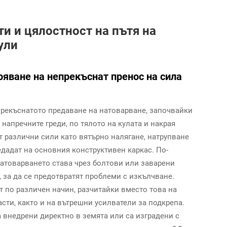
и и цялостност на пътя на
ули
ряване на непрекъснат пренос на сила
епрекъснатото предаване на натоварване, започвайки
 напречните греди, по тялото на кулата и накрая
т различни сили като вятърно налягане, натрупване
едадат на основния конструктивен каркас. По-
атоварването става чрез болтови или заварени
, за да се предотвратят проблеми с изкълчване.
 по различен начин, разчитайки вместо това на
ти, както и на вътрешни усилватели за подкрепа.
а внедрени директно в земята или са изградени с