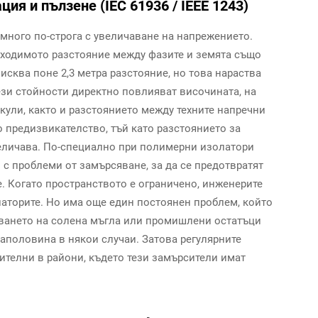
ия и пълзене (IEC 61936 / IEEE 1243)
много по-строга с увеличаване на напрежението.
обходимото разстояние между фазите и земята също
исква поне 2,3 метра разстояние, но това нараства
Тези стойности директно повлияват височината, на
кули, както и разстоянието между техните напречни
о предизвикателство, тъй като разстоянието за
еличава. По-специално при полимерни изолатори
 с проблеми от замърсяване, за да се предотвратят
. Когато пространството е ограничено, инженерите
аторите. Но има още един постоянен проблем, който
ването на солена мъгла или промишлени остатъци
аполовина в някои случаи. Затова регулярните
ителни в райони, където тези замърсители имат