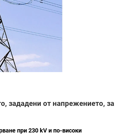
о, зададени от напрежението, за
рване при 230 kV и по-високи