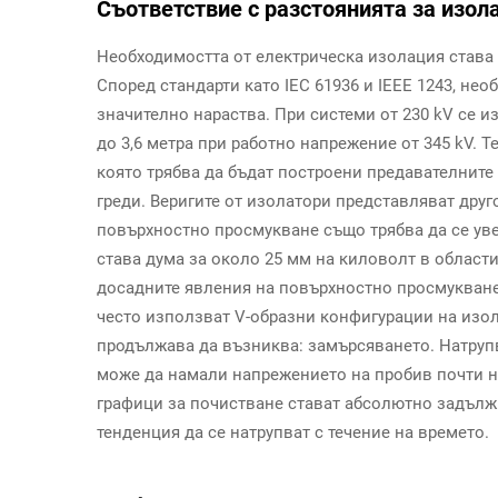
Съответствие с разстоянията за изолац
Необходимостта от електрическа изолация става 
Според стандарти като IEC 61936 и IEEE 1243, не
значително нараства. При системи от 230 kV се из
до 3,6 метра при работно напрежение от 345 kV. 
която трябва да бъдат построени предавателните 
греди. Веригите от изолатори представляват друг
повърхностно просмукване също трябва да се ув
става дума за около 25 мм на киловолт в области
досадните явления на повърхностно просмукване
често използват V-образни конфигурации на изол
продължава да възниква: замърсяването. Натруп
може да намали напрежението на пробив почти н
графици за почистване стават абсолютно задълж
тенденция да се натрупват с течение на времето.