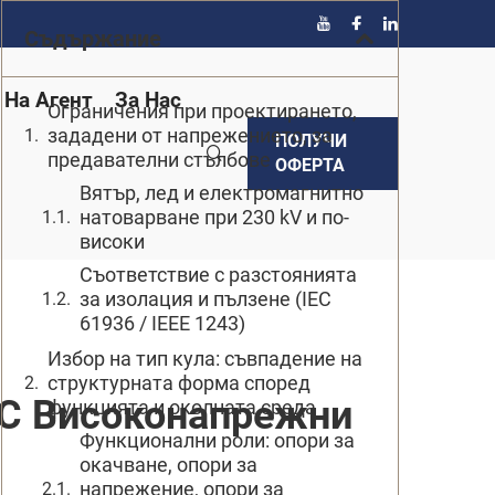
Съдържание
 На Агент
За Нас
Ограничения при проектирането,
зададени от напрежението, за
ПОЛУЧИ
предавателни стълбове
ОФЕРТА
Вятър, лед и електромагнитно
натоварване при 230 kV и по-
високи
Съответствие с разстоянията
за изолация и пълзене (IEC
61936 / IEEE 1243)
Избор на тип кула: съвпадение на
структурната форма според
 С Високонапрежни
функцията и околната среда
Функционални роли: опори за
окачване, опори за
напрежение, опори за