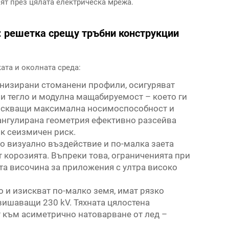
ят през цялата електрическа мрежа.
 решетка срещу тръбни конструкции
ата и околната среда:
ванизирани стоманени профили, осигуряват
 тегло и модулна мащабируемост – което ги
изискващи максимална носимоспособност и
иангулирана геометрия ефективно разсейва
ок сеизмичен риск.
о визуално въздействие и по-малка заета
т корозията. Въпреки това, ограниченията при
та височина за приложения с ултра високо
о и изискват по-малко земя, имат рязко
вишаващи 230 kV. Тяхната цялостена
т към асиметрично натоварване от лед –