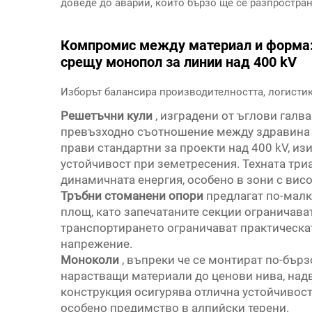
доведе до аварии, които бързо ще се разпростран
Компромис между материал и форма:
срещу монопол за линии над 400 kV
Изборът балансира производителността, логистик
Решетъчни кули
, изградени от ъглови гал
превъзходно съотношение между здравина и
прави стандартни за проекти над 400 kV, 
устойчивост при земетресения. Техната тр
динамичната енергия, особено в зони с вис
Тръбни стоманени опори
предлагат по-малк
площ, като запечатаните секции ограничава
транспортирането ограничават практическа
напрежение.
Моноколи
, въпреки че се монтират по-бърз
нарастващи материали до ценови нива, над
конструкция осигурява отлична устойчивос
особено предимство в алпийски терени.