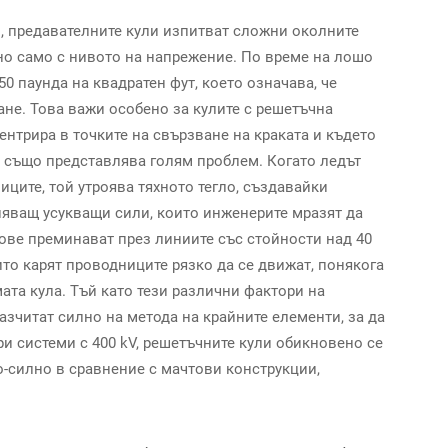
и, предавателните кули изпитват сложни околните
но само с нивото на напрежение. По време на лошо
0 паунда на квадратен фут, което означава, че
ане. Това важи особено за кулите с решетъчна
ентрира в точките на свързване на краката и където
 също представлява голям проблем. Когато ледът
ците, той утроява тяхното тегло, създавайки
яващ усукващи сили, които инженерите мразят да
кове преминават през линиите със стойности над 40
то карят проводниците рязко да се движат, понякога
та кула. Тъй като тези различни фактори на
азчитат силно на метода на крайните елементи, за да
и системи с 400 kV, решетъчните кули обикновено се
о-силно в сравнение с мачтови конструкции,