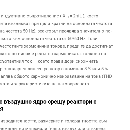
з индуктивно съпротивление (
Х
= 2πfL
), което
Л
ците възникват при цели кратни на основната честота
вна честота 50 Hz), реакторът проявява значително по-
кото към основната честота от 50/60 Hz. Този
естотните хармонични токове, преди те да достигнат
кото по-висок е редът на хармониката, толкова по-
 съответния ток — което прави дори скромната
 стандартен линеен реактор с номинал 3 % или 5 %
малява общото хармонично изкривяване на тока (THD
емата и характеристиките на натоварването.
 с въздушно ядро срещу реактори с
ия
изводителността, размерите и толерантността към
немагнитни материали (напр. въздух или стъклена