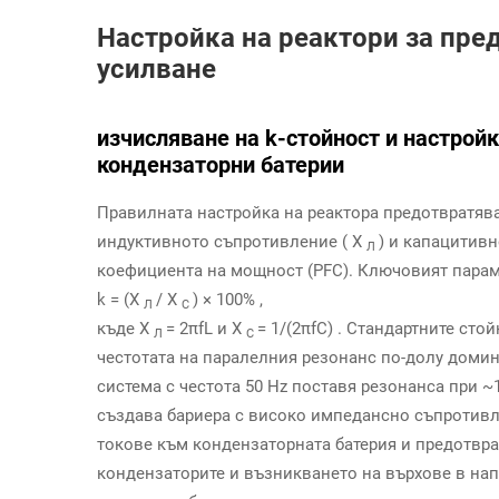
Настройка на реактори за пре
усилване
изчисляване на k-стойност и настройк
кондензаторни батерии
Правилната настройка на реактора предотвратяв
индуктивното съпротивление (
Х
) и капацитив
Л
коефициента на мощност (PFC). Ключовият парам
k = (X
/ X
) × 100%
,
Л
C
къде
Х
= 2πfL
и
Х
= 1/(2πfC)
. Стандартните стой
Л
C
честотата на паралелния резонанс
по-долу
домин
система с честота 50 Hz поставя резонанса при ~1
създава бариера с високо импедансно съпротивл
токове към кондензаторната батерия и предотвра
кондензаторите и възникването на върхове в на