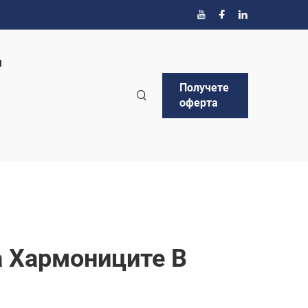
и
Получете
оферта
а Хармониците В