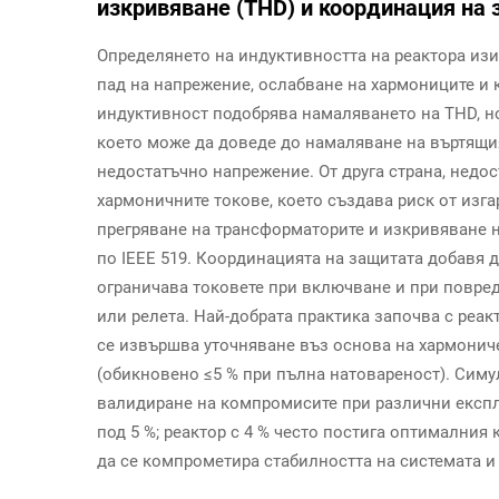
изкривяване (THD) и координация на
Определянето на индуктивността на реактора из
пад на напрежение, ослабване на хармониците и 
индуктивност подобрява намаляването на THD, н
което може да доведе до намаляване на въртящи
недостатъчно напрежение. От друга страна, недо
хармоничните токове, което създава риск от изга
прегряване на трансформаторите и изкривяване 
по IEEE 519. Координацията на защитата добавя 
ограничава токовете при включване и при повред
или релета. Най-добрата практика започва с реакт
се извършва уточняване въз основа на хармонич
(обикновено ≤5 % при пълна натовареност). Сим
валидиране на компромисите при различни експ
под 5 %; реактор с 4 % често постига оптимални
да се компрометира стабилността на системата и