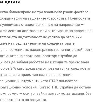
 защитата
исква балансиране на три взаимосвързани фактора:
координация на защитните устройства. По-високата
о увеличава стационарния пад на напрежение —
я момент на двигателя или активиране на аларми за
статъчната индуктивност не успява да ограничи
ряне на предпазителите на кондензаторите,
на напрежението, надхвърлящо граничните стойности
допълнителна сложност: реакторът трябва да
и, без да забавя работата на изходните прекъсвачи
ор от 3 % като доказана отправна точка, след което
ен анализ и приемлив пад на напрежение
улационни инструменти като ETAP помагат за
лоатационни условия. Когато THD
трябва да остане
v
я компромис — осигурявайки измеримо затихване, без
 цялостността на защитата.