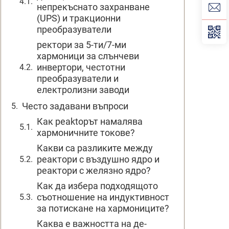
непрекъснато захранване
(UPS) и тракционни
преобразуватели
ректори за 5-ти/7-ми
хармоници за слънчеви
инвертори, честотни
преобразуватели и
електролизни заводи
Често задавани въпроси
Как реaktорът намалява
хармоничните токове?
Какви са разликите между
реактори с въздушно ядро и
реактори с желязно ядро?
Как да избера подходящото
съотношение на индуктивност
за потискане на хармониците?
Каква е важността на де-