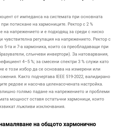
роцент от импеданса на системата при основната
 при потискане на хармониците. Ректор с 2 %
 на напрежението и е подходящ за среди с ниско
 чувствителна регулация на напрежението. Ректор с
о 5-та и 7-а хармоника, които са преобладаващи при
разуватели, слънчеви инвертори). За натоварвания,
оефициент 4–5 %; за смесени спектри 3 % служи като
е е този избор да се основава на измерени или
жения. Както подчертава IEEE 519-2022, валидирано
те редове и насочва целенасочената настройка.
излишно голямо падане на напрежението и проблеми
ямата мощност оставя остатъчни хармоници, които
дизвикат лъжливи изключвания.
 намаляване на общото хармонично