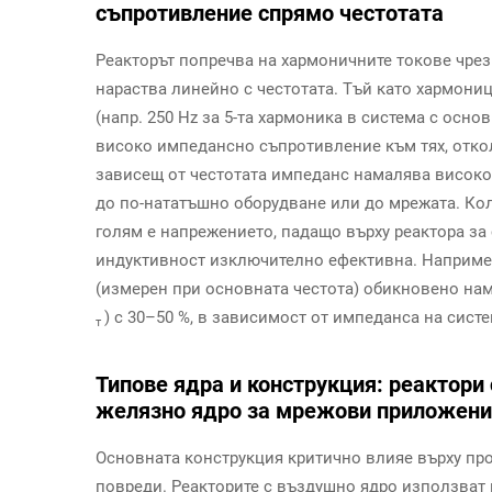
съпротивление спрямо честотата
Реакторът попречва на хармоничните токове чре
нараства линейно с честотата. Тъй като хармони
(напр. 250 Hz за 5-та хармоника в система с осно
високо импедансно съпротивление към тях, откол
зависещ от честотата импеданс намалява високоч
до по-нататъшно оборудване или до мрежата. Кол
голям е напрежението, падащо върху реактора за
индуктивност изключително ефективна. Например
(измерен при основната честота) обикновено на
) с 30–50 %, в зависимост от импеданса на сист
т
Типове ядра и конструкция: реактори
желязно ядро за мрежови приложен
Основната конструкция критично влияе върху про
повреди. Реакторите с въздушно ядро използват 