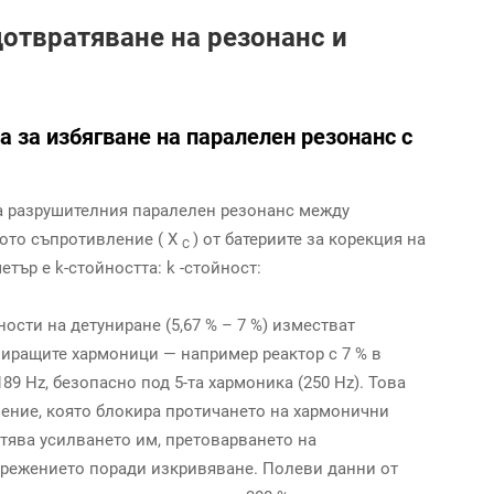
дотвратяване на резонанс и
а за избягване на паралелен резонанс с
а разрушителния паралелен резонанс между
ното съпротивление (
Х
) от батериите за корекция на
C
етър е k-стойността:
k
-стойност:
ности на детуниране (5,67 % – 7 %) изместват
иращите хармоници — например реактор с 7 % в
89 Hz, безопасно под 5-та хармоника (250 Hz). Това
ение, която блокира протичането на хармонични
тява усилването им, претоварването на
прежението поради изкривяване. Полеви данни от