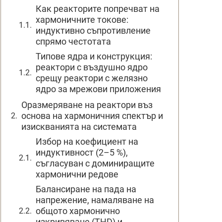
Как реакторите попречват на
хармоничните токове:
индуктивно съпротивление
спрямо честотата
Типове ядра и конструкция:
реактори с въздушно ядро
срещу реактори с желязно
ядро за мрежови приложения
Оразмеряване на реактори въз
основа на хармоничния спектър и
изискванията на системата
Избор на коефициент на
индуктивност (2–5 %),
съгласуван с доминиращите
хармонични редове
Балансиране на пада на
напрежение, намаляване на
общото хармонично
изкривяване (THD) и