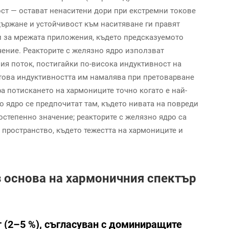
ст — остават ненаситени дори при екстремни токове
ържане и устойчивост към наситяване ги правят
 за мрежата приложения, където предсказуемото
ение. Реакторите с желязно ядро използват
ия поток, постигайки по-висока индуктивност на
 това индуктивността им намалява при претоварване
а потискането на хармониците точно когато е най-
 ядро се предпочитат там, където нивата на повреди
остепенно значение; реакторите с желязно ядро са
пространство, където тежестта на хармониците и
 основа на хармоничния спектър
 (2–5 %), съгласуван с доминиращите