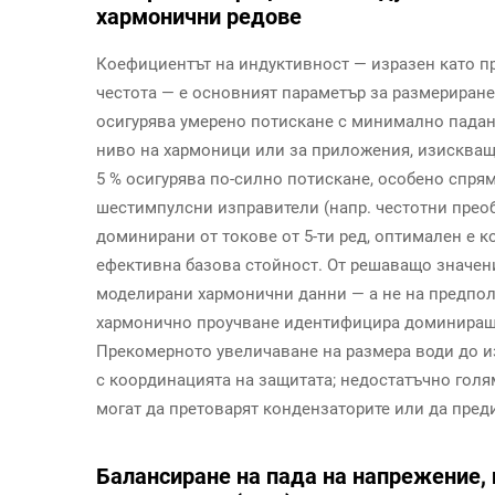
хармонични редове
Коефициентът на индуктивност — изразен като п
честота — е основният параметър за размериране
осигурява умерено потискане с минимално падане
ниво на хармоници или за приложения, изискващи
5 % осигурява по-силно потискане, особено спрям
шестимпулсни изправители (напр. честотни преоб
доминирани от токове от 5-ти ред, оптимален е к
ефективна базова стойност. От решаващо значени
моделирани хармонични данни — а не на предполо
хармонично проучване идентифицира доминиращи
Прекомерното увеличаване на размера води до 
с координацията на защитата; недостатъчно гол
могат да претоварят кондензаторите или да пре
Балансиране на пада на напрежение,