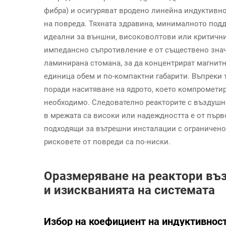
фибра) и осигуряват вродено линейна индуктивно
на повреда. Тяхната здравина, минималното подд
идеални за външни, високоволтови или критични
импедансно съпротивление е от съществено знач
ламинирана стомана, за да концентрират магнитн
единица обем и по-компактни габарити. Въпреки
поради наситяване на ядрото, което компрометир
необходимо. Следователно реакторите с въздушно
в мрежата са високи или надеждността е от първ
подходящи за вътрешни инсталации с ограничено 
рисковете от повреди са по-ниски.
Оразмеряване на реактори въз
и изискванията на системата
Избор на коефициент на индуктивност