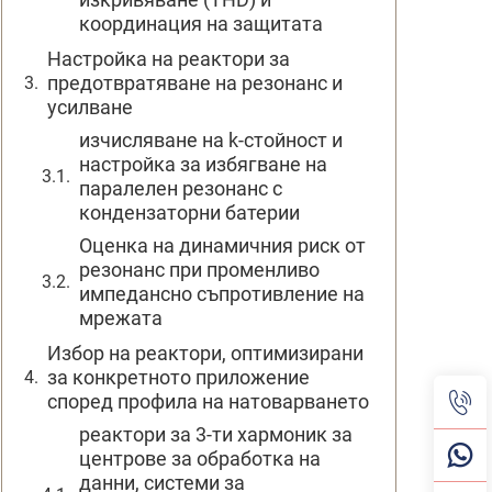
координация на защитата
Настройка на реактори за
предотвратяване на резонанс и
усилване
изчисляване на k-стойност и
настройка за избягване на
паралелен резонанс с
кондензаторни батерии
Оценка на динамичния риск от
резонанс при променливо
импедансно съпротивление на
мрежата
Избор на реактори, оптимизирани
за конкретното приложение
според профила на натоварването
реактори за 3-ти хармоник за
центрове за обработка на
данни, системи за