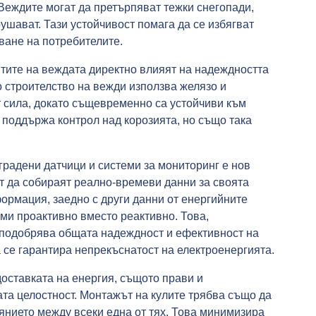
Веждите могат да претърпяват тежки снегопади,
рушават. Тази устойчивост помага да се избягват
ване на потребителите.
нтите на веждата директно влияят на надеждността
о строителство на вежди използва желязо и
т сила, докато същевременно са устойчиви към
е поддържа контрол над корозията, но също така
вградени датчици и системи за мониторинг е нов
ат да собираят реално-времеви данни за своята
формация, заедно с други данни от енергийните
ми проактивно вместо реактивно. Това,
 подобрява общата надеждност и ефективност на
а се гарантира непрекъснатост на електроенергията.
оставката на енергия, същото прави и
ата целостност. Монтажът на кулите трябва също да
янието между всеки една от тях. Това минимизира