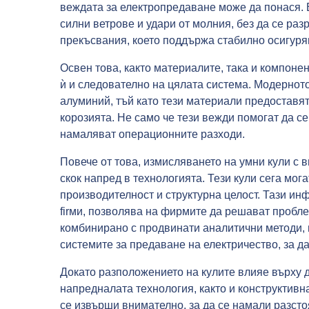
веждата за електропредаване може да понася. 
силни ветрове и удари от молния, без да се раз
прекъсвания, което поддържа стабилно осигуря
Освен това, както материалите, така и компоне
ѝ и следователно на цялата система. Модернот
алуминий, тъй като тези материали предоставя
корозията. Не само че тези вежди помогат да с
намаляват операционните разходи.
Повече от това, измисляването на умни кули с 
скок напред в технологията. Тези кули сега мог
производителност и структурна целост. Тази ин
firми, позволява на фирмите да решават пробле
комбинирано с продвинати аналитични методи,
системите за предаване на електричество, за д
Докато разположението на кулите влияе върху д
напредналата технология, както и конструктивн
се извърши внимателно, за да се намали разсто