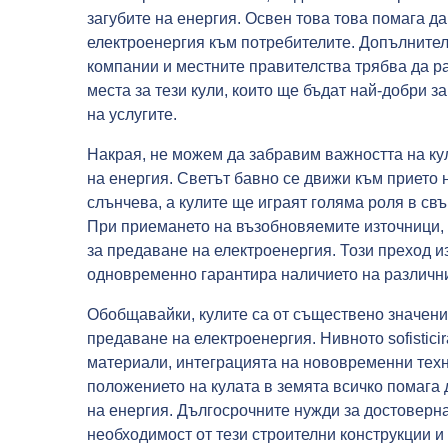
загубите на енергия. Освен това това помага д
електроенергия към потребителите. Допълнител
компании и местните правителства трябва да р
места за тези кули, които ще бъдат най-добри 
на услугите.
Накрая, не можем да забравим важността на ку
на енергия. Светът бавно се движи към прието 
слънчева, а кулите ще играят голяма роля в св
При приемането на възобновяемите източници, 
за предаване на електроенергия. Този преход
одновременно гарантира наличието на различни
Обобщавайки, кулите са от съществено значени
предаване на електроенергия. Нивното sofistic
материали, интеграцията на нововременни тех
положението на кулата в земята всичко помага 
на енергия. Дългосрочните нужди за достоверн
необходимост от тези строителни конструкции и