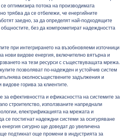
а се оптимизира потока на производимата
но трябва да се отбележи, че енергийните
аботят заедно, за да определят най-подходящите
за общностите, без да компрометират надеждността
лите при интегрирането на възобновяеми източници
на нови видове енергия, включително вятърна и
ързването на тези ресурси с съществуващата мрежа.
кулите позволяват по-надежден и устойчив систем
 изпълнява околносъществените задължения и
 видове горива за клиентите.
е за ефективността и ефикасността на системите за
irano строителство, използваните напреднали
нологии, електрификацията на мрежата и
да се постигнат надеждни системи за осигуряване
а енергия сигурно ще доведат до увеличена
 ще подтикнат още промени в индустрията за