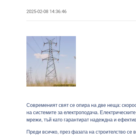
2025-02-08 14:36:46
Современият свят се опира на две неща: скорос
на системите за електроподача. Електрическит
мрежи, тъй като гарантират надеждна и ефекти
Преди всичко, през фазата на строителство се 