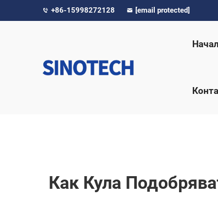
+86-15998272128
[email protected]
Нача
Конта
Как Кула Подобрява