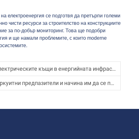
 на електроенергия се подготвя да претърпи големи
чно чисти ресурси за строителство на конструкциите
ие за по-добър мониторинг. Това ще подобри
гия и ще намали проблемите, с които moderne
осистемите.
трическите къщи в енергийната инфраструктура
итни предпазители и начина им да се поправят