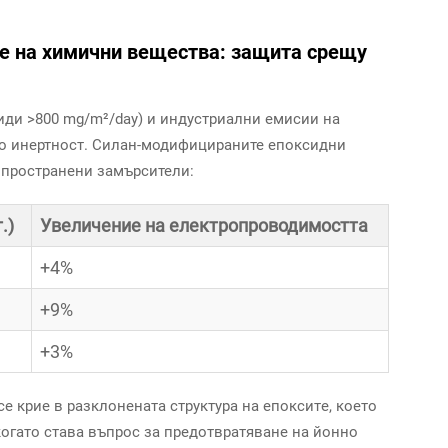
е на химични вещества: защита срещу
иди >800 mg/m²/day) и индустриални емисии на
о инертност. Силан-модифицираните епоксидни
зпространени замърсители:
.)
Увеличение на електропроводимостта
+4%
+9%
+3%
е крие в разклонената структура на епокситe, което
огато става въпрос за предотвратяване на йонно