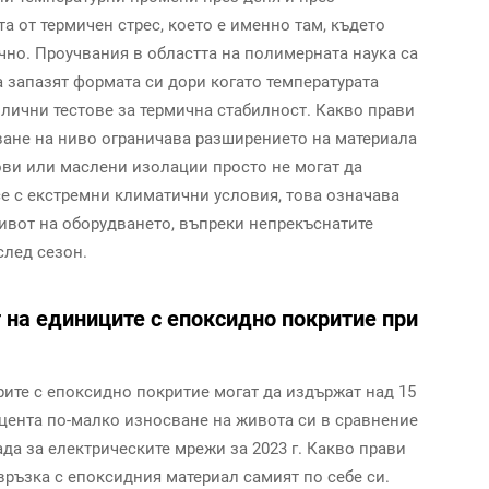
а от термичен стрес, което е именно там, където
чно. Проучвания в областта на полимерната наука са
а запазят формата си дори когато температурата
злични тестове за термична стабилност. Какво прави
ане на ниво ограничава разширението на материала
ови или маслени изолации просто не могат да
е с екстремни климатични условия, това означава
ивот на оборудването, въпреки непрекъснатите
след сезон.
 на единиците с епоксидно покритие при
ите с епоксидно покритие могат да издържат над 15
оцента по-малко износване на живота си в сравнение
да за електрическите мрежи за 2023 г. Какво прави
ръзка с епоксидния материал самият по себе си.