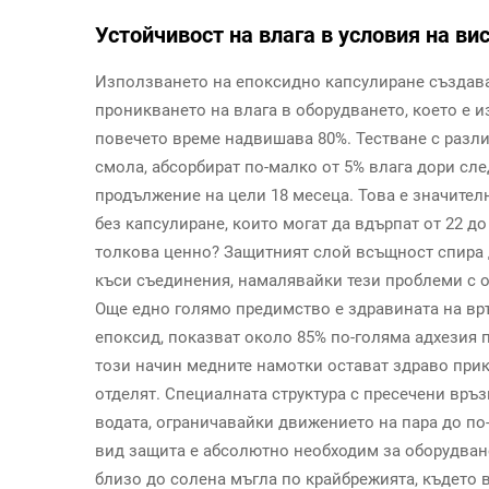
Устойчивост на влага в условия на в
Използването на епоксидно капсулиране създава
проникването на влага в оборудването, което е 
повечето време надвишава 80%. Тестване с разли
смола, абсорбират по-малко от 5% влага дори сле
продължение на цели 18 месеца. Това е значител
без капсулиране, които могат да вдърпат от 22 д
толкова ценно? Защитният слой всъщност спира 
къси съединения, намалявайки тези проблеми с 
Още едно голямо предимство е здравината на връ
епоксид, показват около 85% по-голяма адхезия п
този начин медните намотки остават здраво прик
отделят. Специалната структура с пресечени връ
водата, ограничавайки движението на пара до по-
вид защита е абсолютно необходим за оборудване
близо до солена мъгла по крайбрежията, където 