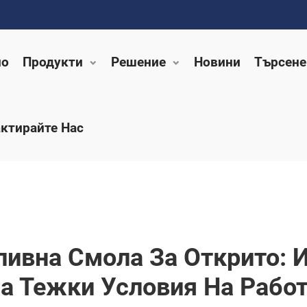
ло
Продукти
Решение
Новини
Търсене
ктирайте Нас
ливна Смола За Открито:
а Тежки Условия На Рабо