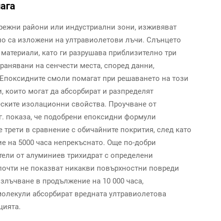
лага
брежни райони или индустриални зони, изживяват
но са изложени на ултравиолетови лъчи. Слънцето
материали, като ги разрушава приблизително три
ранявани на сенчести места, според данни,
 Епоксидните смоли помагат при решаването на този
 които могат да абсорбират и разпределят
еските изолационни свойства. Проучване от
5 г. показа, че подобрени епоксидни формули
 трети в сравнение с обичайните покрития, след като
е на 5000 часа непрекъснато. Още по-добри
тели от алуминиев трихидрат с определени
почти не показват никакви повърхностни повреди
злъчване в продължение на 10 000 часа,
молекули абсорбират вредната ултравиолетова
цията.