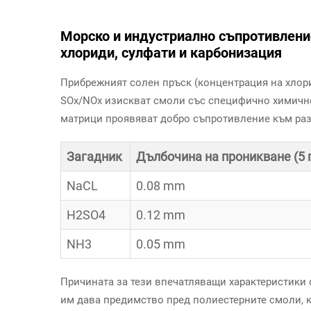
Морско и индустриално съпротивлени
хлориди, сулфати и карбонизация
Прибрежният солен пръск (концентрация на хлор
SOx/NOx изискват смоли със специфично химичн
матрици проявяват добро съпротивление към ра
Загадник
Дълбочина на проникване (5 г
NaCL
0.08 mm
H2SO4
0.12 mm
NH3
0.05 mm
Причината за тези впечатляващи характеристики с
им дава предимство пред полиестерните смоли, к