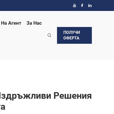
 На Агент
За Нас
ПОЛУЧИ
ОФЕРТА
 Издръжливи Решения
та