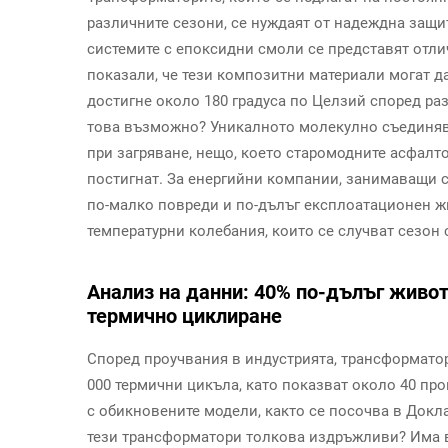
различните сезони, се нуждаят от надеждна защит
системите с епоксидни смоли се представят отли
показали, че тези композитни материали могат д
достигне около 180 градуса по Целзий според ра
това възможно? Уникалното молекулно съединяв
при загряване, нещо, което старомодните асфалт
постигнат. За енергийни компании, занимаващи с
по-малко повреди и по-дълъг експлоатационен ж
температурни колебания, които се случват сезон 
Анализ на данни: 40% по-дълъг живот
термично циклиране
Според проучвания в индустрията, трансформатор
000 термични цикъла, като показват около 40 пр
с обикновените модели, както се посочва в Докла
тези трансформатори толкова издръжливи? Има в