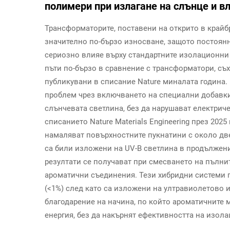
полимери при излагане на слънце и в
Трансформаторите, поставени на открито в край
значително по-бързо износване, защото постоян
сериозно влияе върху стандартните изолационни 
пъти по-бързо в сравнение с трансформатори, съх
публикувани в списание Nature миналата година.
проблем чрез включването на специални добавки,
слънчевата светлина, без да нарушават електрич
списанието Nature Materials Engineering през 202
намаляват повърхностните пукнатини с около две
са били изложени на UV-B светлина в продължени
резултати се получават при смесването на пълни
ароматични съединения. Тези хибридни системи 
(<1%) след като са изложени на ултравиолетово и
благодарение на начина, по който ароматичните 
енергия, без да накърнят ефективността на изола