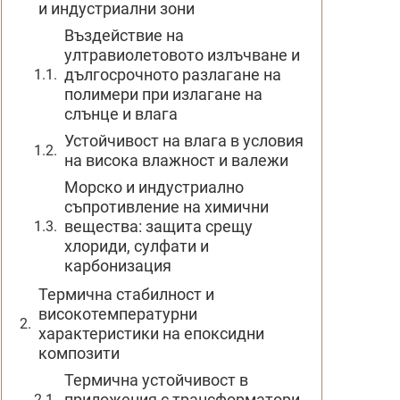
и индустриални зони
Въздействие на
ултравиолетовото излъчване и
дългосрочното разлагане на
полимери при излагане на
слънце и влага
Устойчивост на влага в условия
на висока влажност и валежи
Морско и индустриално
съпротивление на химични
вещества: защита срещу
хлориди, сулфати и
карбонизация
Термична стабилност и
високотемпературни
характеристики на епоксидни
композити
Термична устойчивост в
приложения с трансформатори