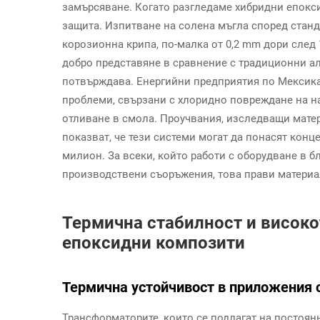
замърсяване. Когато разгледаме хибридни епокси
защита. Изпитване на солена мъгла според стан
корозионна крипа, по-малка от 0,2 mm дори след 
добро представяне в сравнение с традиционни а
потвърждава. Енергийни предприятия по Мексика
проблеми, свързани с хлоридно повреждане на н
отливане в смола. Проучвания, изследващи мате
показват, че тези системи могат да понасят конц
милион. За всеки, който работи с оборудване в 
производствени съоръжения, това прави материа
Термична стабилност и високо
епоксидни композити
Термична устойчивост в приложения 
Трансформаторите, които се подлагат на постоян