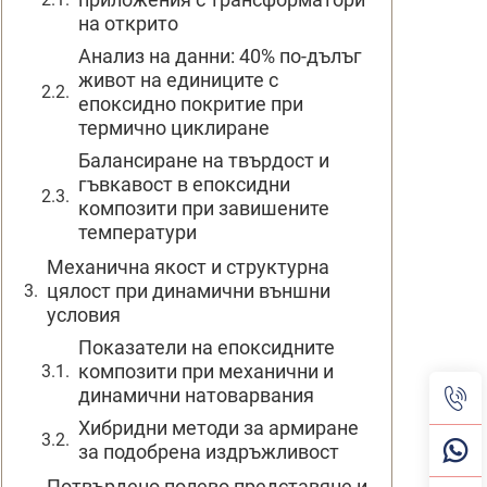
на открито
Анализ на данни: 40% по-дълъг
живот на единиците с
епоксидно покритие при
термично циклиране
Балансиране на твърдост и
гъвкавост в епоксидни
композити при завишените
температури
Механична якост и структурна
цялост при динамични външни
условия
Показатели на епоксидните
композити при механични и
динамични натоварвания
Хибридни методи за армиране
за подобрена издръжливост
Потвърдено полево представяне и