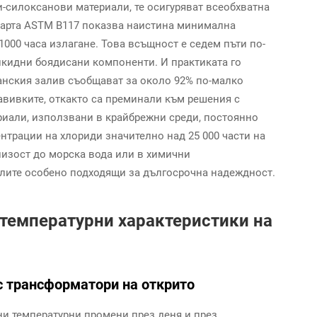
-силоксанови материали, те осигуряват всеобхватна
дарта ASTM B117 показва наистина минимална
1000 часа излагане. Това всъщност е седем пъти по-
лкидни боядисани компоненти. И практиката го
нския залив съобщават за около 92% по-малко
авивките, откакто са преминали към решения с
риали, използвани в крайбрежни среди, постоянно
ентрации на хлориди значително над 25 000 части на
близост до морска вода или в химични
лите особено подходящи за дългосрочна надеждност.
температурни характеристики на
с трансформатори на открито
ни температурни промени през деня и през