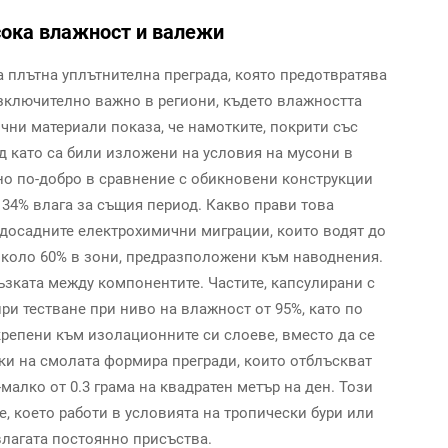
исока влажност и валежи
 плътна уплътнителна преграда, която предотвратява
изключително важно в региони, където влажността
чни материали показа, че намотките, покрити със
д като са били изложени на условия на мусони в
но по-добро в сравнение с обикновени конструкции
о 34% влага за същия период. Какво прави това
досадните електрохимични миграции, които водят до
около 60% в зони, предразположени към наводнения.
зката между компонентите. Частите, капсулирани с
ри тестване при ниво на влажност от 95%, като по
репени към изолационните си слоеве, вместо да се
зки на смолата формира прегради, които отблъскват
малко от 0.3 грама на квадратен метър на ден. Този
, което работи в условията на тропически бури или
влагата постоянно присъства.