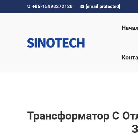
+86-15998272128
[email protected]
Нача
Конта
Трансформатор С От
З