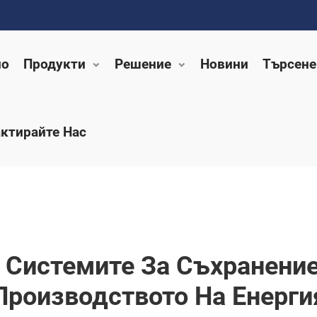
ло
Продукти
Решение
Новини
Търсене
ктирайте Нас
Системите За Съхранение
Производството На Енерги