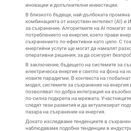
иновации и допълнителни инвестиции.
В близкото бъдеще, най-дълбоката промяна 
комбинацията от изкуствен интелект (AI) и 
за съхранение. Алгоритмите на AI помагат 
потреблението на енергия, което прави ене
съхранението по-ефективни като цяло. С тоз
енергийни услуги ще могат да намалят разхо
оперативни решения, за да осигурят безпро
В заключение, бъдещето на системите за съ
електрическа енергия е светло на фона на 
новите парадигми. В контекста на глобална
модел, системите за съхранение на енергия 
позволяват по-добра интеграция на възобн
по-силна подкрепа на мрежата. Участниците
следят тези развития и да актуализират по
пазара на съхранение на енергия.
Докато изследваме тенденциите в съхранени
наблюдаваме подобни тенденции в индустри