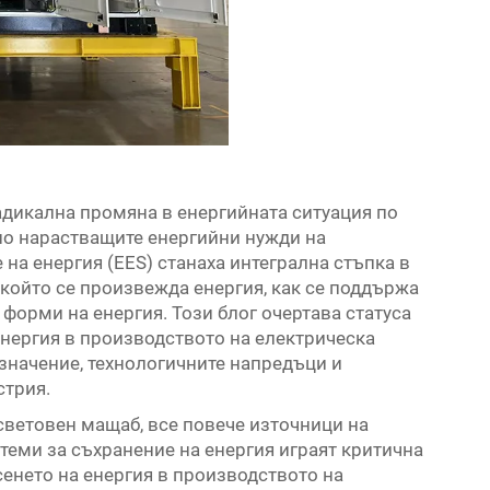
адикална промяна в енергийната ситуация по
нно нарастващите енергийни нужди на
на енергия (EES) станаха интегрална стъпка в
който се произвежда енергия, как се поддържа
 форми на енергия. Този блог очертава статуса
енергия в производството на електрическа
значение, технологичните напредъци и
стрия.
 световен мащаб, все повече източници на
стеми за съхранение на енергия играят критична
сенето на енергия в производството на