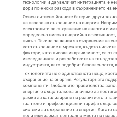
технологии и да увеличат интеграцията, е 
дори по-ниски разходи в съхранението на ен
Освен литиево-йонните батерии, други техно
на пазара за съхранение на енергия. Наприм
електролити за съхранение на енергия и им
определено висока енергийна ефективност,
цикъл. Такива решения за съхранение на ен
като съхранение в мрежата, където ниските
фактори, като висока издръжливост, са от 
изследванията и разработките на твърдотел
индустрията, като подобрят безопасността, 
Технологията не е единственото нещо, което
съхранение на енергия. Регулаторната подк
компоненти. Глобалните правителства започ
енергия е също толкова значимо за постига
рамки за катализиране на развитието в таз
грантове и преференциални тарифи също се 
системи за съхранение на енергия. Когато в
политики заемат централно място на пазара