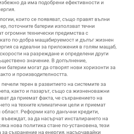
неизбежно да има подобрени ефективности и
ергия.
логии, които се появяват, също правят вълни
ер, поточните батерии използват течни
ат огромни технически предимства с
 като по-добра мащабируемост и дълъг жизнен
ергия са идеални за приложения в голям мащаб,
 скорости на разреждане и определени други
съществено значение. В допълнение,
ни батерии могат да отворят нови хоризонти за
както и производителността.
 печели терен в развитието на системите за
репа, както и пазарът, също са жизненоважни
ват да приемат факта, че съхранението на
нето на техните климатични цели и приемат
и област. Реформи като данъчни кредити,
въвеждат, за да насърчат инсталирането на
сяка нова политика стане по-установена, тези
 за съхранение на енергия, насърчавайки