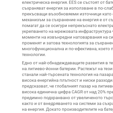
електрическа енергия. EES се състоят от ба
съхраняват енергия за използване в по-сла
прекъсващи възобновяеми източници като с
механизъм за съхранение на енергия е от с
помагат да се осигури непрекъснато електр
укрепването на мрежовата инфраструктура 
моменти на извънредни натоварвания на си
променят и затова технологията за съхранен
многофункционална и по-ефективна, което 
технологии.
Едно от най-обнадеждаващите развития в те
на литиево-йонни батерии. Растежът на тези 
станали най-търсената технология на пазара
висока енергийна плътност и ниски разходи
предсказват, че глобалният пазар на литиев
висока единична цифра CAGR от над 20% пре
предимно подхранвано от увеличеното търс
както и от внедряването на системи за съх
на енергия. Докато производителите на бате