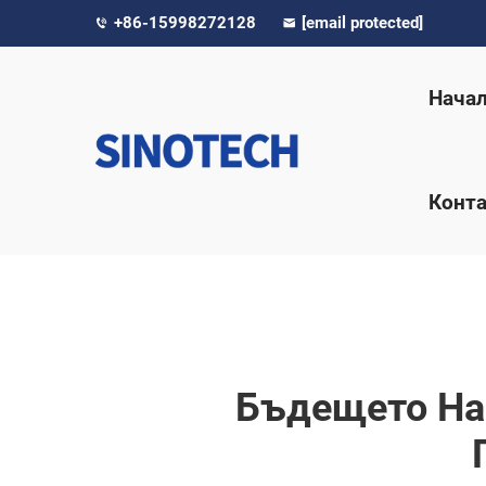
+86-15998272128
[email protected]
Нача
Конта
Бъдещето На 