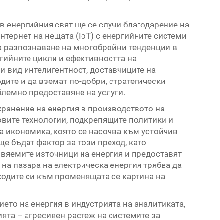
в енергийния свят ще се случи благодарение на
Интернет на нещата (IoT) с енергийните системи
за разпознаване на многобройни тенденции в
ргийните цикли и ефективността на
и вид интелигентност, доставчиците на
дите и да вземат по-добри, стратегически
блемно предоставяне на услуги.
хранение на енергия в производството на
новите технологии, подкрепящите политики и
та икономика, която се насочва към устойчив
ще бъдат фактор за този преход, като
овяемите източници на енергия и предоставят
 на пазара на електрическа енергия трябва да
дходите си към променящата се картина на
ето на енергия в индустрията на аналитиката,
ята – агресивен растеж на системите за