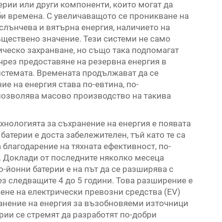
терии или други компоненти, които могат да
би времена. С увеличаващото се проникване на
лънчева и вятърна енергия, наличието на
ъществено значение. Тези системи не само
ическо захранване, но също така подпомагат
чрез предоставяне на резервна енергия в
стемата. Времената продължават да се
ие на енергия става по-евтина, по-
позволява масово производство на такива
хнологията за съхранение на енергия е появата
батерии е доста забележителен, тъй като те са
 благодарение на тяхната ефективност, по-
. Доклади от последните няколко месеца
о-йонни батерии е на път да се разширява с
з следващите 4 до 5 години. Това разширение е
ене на електрически превозни средства (EV)
ранение на енергия за възобновяеми източници
рии се стремят да разработят по-добри