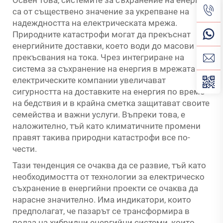
Освен това, системите за съхранение на енергия
са от съществено значение за укрепване на
надеждността на електрическата мрежа.
Природните катастрофи могат да прекъснат
енергийните доставки, което води до масови
прекъсвания на тока. Чрез интегриране на
система за съхранение на енергия в мрежата си,
електрическите компании увеличават
сигурността на доставките на енергия по време
на бедствия и в крайна сметка защитават своите
семейства и важни услуги. Въпреки това, е
наложително, тъй като климатичните промени
правят такива природни катастрофи все по-
чести.
Тази тенденция се очаква да се развие, тъй като
необходимостта от технологии за електрическо
съхранение в енергийни проекти се очаква да
нарасне значително. Има индикатори, които
предполагат, че пазарът се трансформира в
полза на хибридни енергийни системи, които