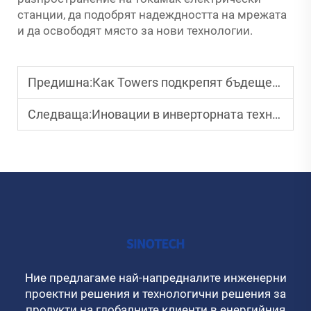
станции, да подобрят надеждността на мрежата
и да освободят място за нови технологии.
Предишна:
Как Towers подкрепят бъдещето на инфраструктурата за възобновяема енергия
Следваща:
Иновации в инверторната технология за възобновяема енергия
Ние предлагаме най-напредналите инженерни
проектни решения и технологични решения за
продукти на глобалните клиенти в енергийния