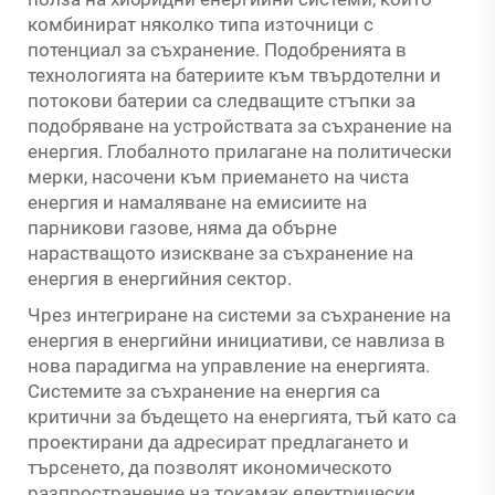
комбинират няколко типа източници с
потенциал за съхранение. Подобренията в
технологията на батериите към твърдотелни и
потокови батерии са следващите стъпки за
подобряване на устройствата за съхранение на
енергия. Глобалното прилагане на политически
мерки, насочени към приемането на чиста
енергия и намаляване на емисиите на
парникови газове, няма да обърне
нарастващото изискване за съхранение на
енергия в енергийния сектор.
Чрез интегриране на системи за съхранение на
енергия в енергийни инициативи, се навлиза в
нова парадигма на управление на енергията.
Системите за съхранение на енергия са
критични за бъдещето на енергията, тъй като са
проектирани да адресират предлагането и
търсенето, да позволят икономическото
разпространение на токамак електрически