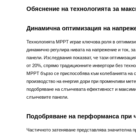
Обяснение на технологията за мак
Динамична оптимизация на напреже
Технологията MPPT играе ключова роля в оптимизир
динамично регулира нивата на напрежение и ток, з
панели. Изследвания показват, че тази оптимизаци
от 20%, спрямо традиционните инвертори без техноло
MPPT бързо се приспособява към колебанията на с
производство на енергия дори при променливи мете
подобряване на слънчевата ефективност и максими
слънчевите панели.
Подобряване на перформанса при ч
Частичното затеняване представлява значителна п