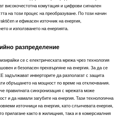
ват високочестотна комутация и цифрови сигнален
тта на този процес на преобразуване. По този начин
aktičen и ефикасен източник на енергия,
ето и използването на енергията.
гийно разпределение
изирайки се с електрическата мрежа чрез технология
шовен и безопасен прехвърляне на енергия. За да се
EEE задължават инверторите да разполагат с защита
ати обръщането на мощност по време на отключвания.
 че правилната синхронизация с мрежата може
ст и да намали загубите на енергия. Тази технологична
овяеми източници на енергия, като слънчевата енергия,
о прилагане както в жилищния, така и в комерсиалния