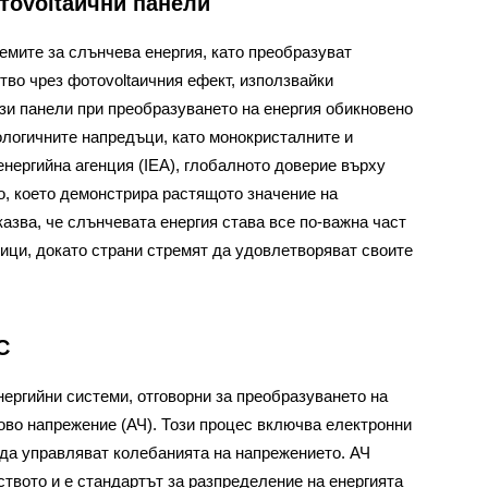
тovoltaични панели
емите за слънчева енергия, като преобразуват
тво чрез фотovoltaичния ефект, използвайки
зи панели при преобразуването на енергия обикновено
ологичните напредъци, като монокристалните и
нергийна агенция (IEA), глобалното доверие върху
о, което демонстрира растящото значение на
казва, че слънчевата енергия става все по-важна част
ици, докато страни стремят да удовлетворяват своите
С
ергийни системи, отговорни за преобразуването на
ово напрежение (АЧ). Този процес включва електронни
да управляват колебанията на напрежението. АЧ
ството и е стандартът за разпределение на енергията