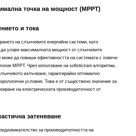
симална точка на мощност (MPPT)
нието и тока
ането на слънчевите енергийни системи, като
а да улавя максималната мощност от слънчевите
я може да повиши ефективността на системата с повече
гия MPPT. Чрез използване на sofisticirani алгоритми,
лънчевото излъчване, гарантирайки оптимално
орологични условия. Това е от съществено значение за
зиране на електрическата производителност от
астична затеняване
редизвикателство за производителността на