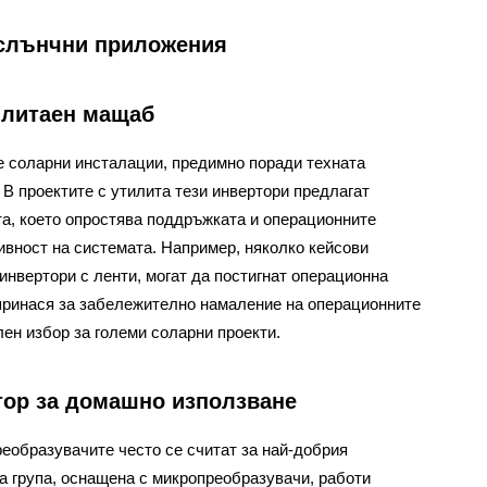
 слънчни приложения
илитаен мащаб
е соларни инсталации, предимно поради техната
 В проектите с утилита тези инвертори предлагат
та, което опростява поддръжката и операционните
вност на системата. Например, няколко кейсови
инвертори с ленти, могат да постигнат операционна
принася за забележително намаление на операционните
лен избор за големи соларни проекти.
тор за домашно използване
еобразувачите често се считат за най-добрия
а група, оснащена с микропреобразувачи, работи