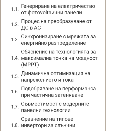
Генериране на електричество
от фотovoltaични панели
Процес на преобразуване от
ДС в АС
Синхронизиране с мрежата за
енергийно разпределение
Обяснение на технологията за
максимална точка на мощност
(MPPT)
Динамична оптимизация на
напрежението и тока
Подобряване на перформанса
при частична затеняване
Съвместимост с модерните
панелни технологии
Сравнение на типове
инвертори за слънчни