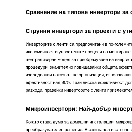
Сравнение на типове инвертори за
Струнни инвертори за проекти с ут
Инверторите с ленти са предпочитани в по-големит
икономичност и упростените процеси на монтиране.
централизиран модел за преобразуване на енергия
процедури, значително повишавайки общата ефекти
изследвания показват, че организации, използващи 
ефективност над 90%. Тази висока ефективност до
разходи, правейки инверторите с ленти привлекате
Микроинвертори: Най-добър инвер
Когато става дума за домашни инсталации, микропр
преобразувателен решение. Всеки панел в слънчев