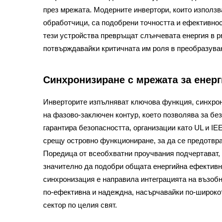
през мрежата. Модерните инвертори, които използ
обработчици, са подобрени точността и ефективнос
тези устройства превръщат слънчевата енергия в pr
потвърждавайки критичната им роля в преобразуван
Синхронизиране с мрежата за енер
Инверторите изпълняват ключова функция, синхрон
на фазово-заключен контур, което позволява за без
гарантира безопасността, организации като UL и I
срещу островно функциониране, за да се предотвр
Поредица от всеобхватни проучвания подчертават,
значително да подобри общата енергийна ефективно
синхронизация е направила интеграцията на възобн
по-ефективна и надеждна, насърчавайки по-широкот
сектор по целия свят.