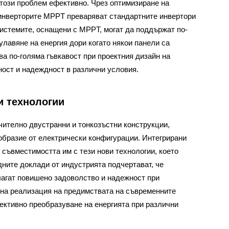
този проблем ефективно. Чрез оптимизиране на
 инверторите MPPT преваряват стандартните инвертори
системите, оснащени с MPPT, могат да поддържат по-
улавяне на енергия дори когато някои панели са
ва по-голяма гъвкавост при проектния дизайн на
ост и надеждност в различни условия.
и технологии
чително двустранни и тонкозъстни конструкции,
образие от електрически конфигурации. Интегрирани
съвместимостта им с тези нови технологии, което
ните доклади от индустрията подчертават, че
агат повишено задоволство и надежност при
лна реализация на предимствата на съвременните
ективно преобразуване на енергията при различни