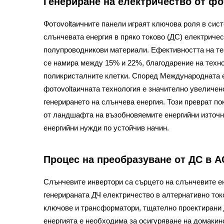
Генериране на електричество от фо
Фотovoltaичните панели играят ключова роля в сист
слънчевата енергия в пряко токово (ДС) електричес
полупроводникови материали. Ефективността на те
се намира между 15% и 22%, благодарение на техн
поликристалните клетки. Според Международната е
фотovoltaичната технология е значително увеличен
генерирането на слънчева енергия. Този преврат по
от ландшафта на възобновяемите енергийни източн
енергийни нужди по устойчив начин.
Процес на преобразуване от ДС в А
Слънчевите инвертори са сърцето на слънчевите ен
генерираната ДЧ електричество в алтернативно ток
ключове и трансформатори, тщателно проектирани 
енергията е необходима за осигуряване на домакин