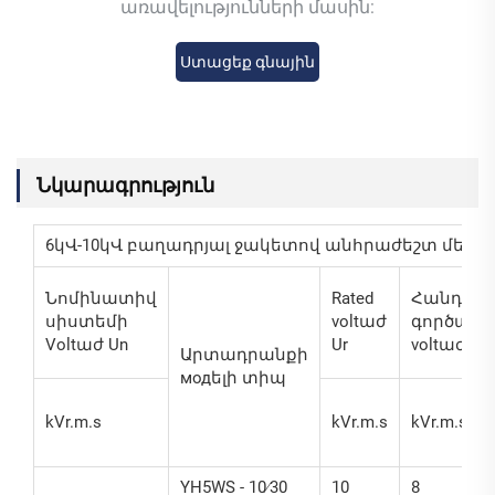
առավելությունների մասին:
Ստացեք գնային
առաջարկ
Նկարագրություն
6կՎ-10կՎ բաղադրյալ ջակետով անհրաժեշտ մե
Նոմինատիվ
Rated
Հանդիս
սիստեմի
voltաժ
գործադ
Voltաժ Un
Ur
voltաժ Uc
Արտադրանքի
модելի տիպ
kVr.m.s
kVr.m.s
kVr.m.s
YH5WS - 10∕30
10
8