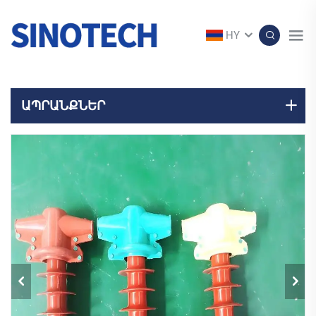
HY
ԱՊՐԱՆՔՆԵՐ