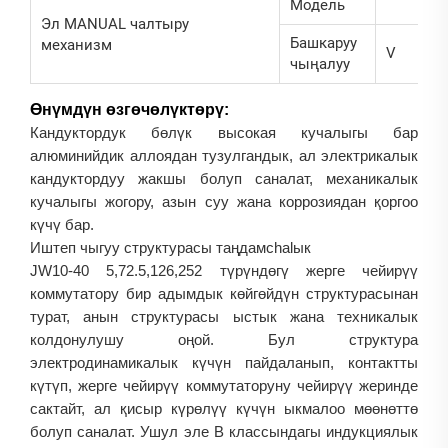
Модель
Эл MANUAL чалтыру
Башкаруу
механизм
V
чыңалуу
Өнүмдүн өзгөчөлүктөрү:
Кандуктордук бөлүк высокая кучалыгы бар
алюминийдик аллоядан тузулгандык, ал электрикалык
кандуктордуу жакшы болуп саналат, механикалык
кучалыгы жогору, азын суу жана коррозиядан қоргоо
күчү бар.
Иштеп чыгуу структурасы таңдамchalык
JW10-40 5,72.5,126,252 түрүндөгү жерге чейирүү
коммутатору бир адымдык көйгөйдүн структурасынан
турат, анын структурасы ыстык жана техникалык
колдонулушу оңой. Бул структура
электродинамикалык күчүн пайдаланып, контактты
күтүп, жерге чейирүү коммутаторуну чейирүү жеринде
сактайт, ал қисыр күрөлүү күчүн ыкмалоо мөөнөттө
болуп саналат. Ушул эле B классындагы индукциялык