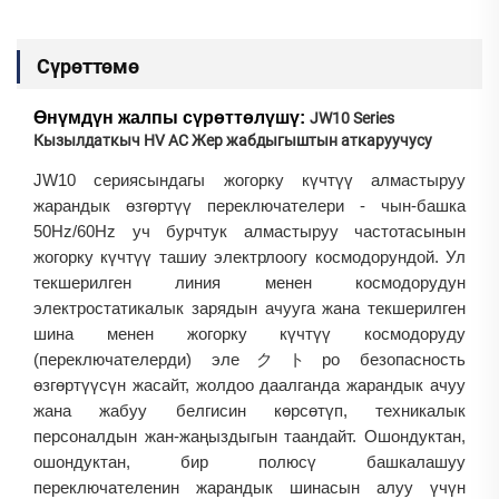
Сүрөттөмө
Өнүмдүн жалпы сүрөттөлүшү:
JW10 Series
Кызылдаткыч HV AC Жер жабдыгыштын аткаруучусу
JW10 сериясындагы жогорку күчтүү алмастыруу
жарандык өзгөртүү переключателери - чын-башка
50Hz/60Hz уч бурчтук алмастыруу частотасынын
жогорку күчтүү ташиу электрлоогу космодорундой. Ул
текшерилген линия менен космодорудун
электростатикалык зарядын ачууга жана текшерилген
шина менен жогорку күчтүү космодоруду
(переключателерди) элеクトро безопасность
өзгөртүүсүн жасайт, жолдоо даалганда жарандык ачуу
жана жабуу белгисин көрсөтүп, техникалык
персоналдын жан-жаңыздыгын таандайт. Ошондуктан,
ошондуктан, бир полюсү башкалашуу
переключателенин жарандык шинасын алуу үчүн