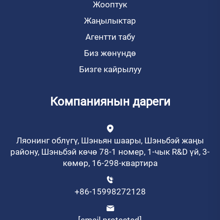
Жооптук
Жаңылыктар
Агентти табу
Биз жөнүндө
Бизге кайрылуу
Компаниянын дареги
Ляонинг облүгү, Шэньян шаары, Шэньбэй жаңы
району, Шэньбэй көчө 78-1 номер, 1-чык R&D үй, 3-
көмөр, 16-298-квартира
+86-15998272128
[email protected]