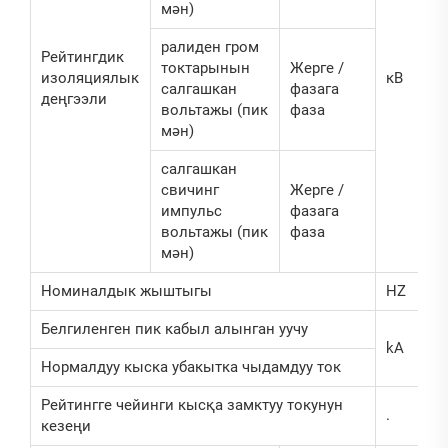
мән)
ралиден гром
Рейтингдик
токтарынын
Жерге /
изоляциялык
кВ
салгашкан
фазага
деңгээли
вольтажы (пик
фаза
мән)
салгашкан
свичинг
Жерге /
импульс
фазага
вольтажы (пик
фаза
мән)
Номиналдык жыштыгы
HZ
Белгиленген пик кабыл алынган уучу
kA
Нормалдуу кыска убакытка чыдамдуу ток
Рейтингге чейинги кысқа замктуу токунун
.
кезеңи