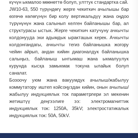
күчүн ыкмалоо мөөнөттө болуп, улттук стандартка сай.
JW10-63, 550 түрүндөгү жерге чекиткич ачылышы бар
өзгөчө көлөгүнүн бир колу вертикальдүү жана оңдоо
түрүнүнүн жана салынып келген байланышы бар, ал
структурасы ыстык. Жерге чекиткич катучуну ачкычты
колдонууда эки адымдык ыракташык керек. Ачкычты
колдонгандагы, ачкычты тегиз байланышка жогору
чейин айрып, андан кийин диагоналдук байланышка
салыңыз, байланыш ынтымаш жана ыкмалуулук
курунда кысқа замыкмак токуна ылайык болуп
саналат.
Бозоочу уюм жана вакуумдук ачылыш/жабылуу
коммутатору иштеп койсоңуздан кийин, онын ачылыш/
жабылуу индукциялык ток параметрлери эл мекенин
жетиштүү деңгээлиге ээ: электромагниттик
индукциялык ток: 1250A, 35kV; электростатикалык
индукциялык ток: 50A, 50kV.