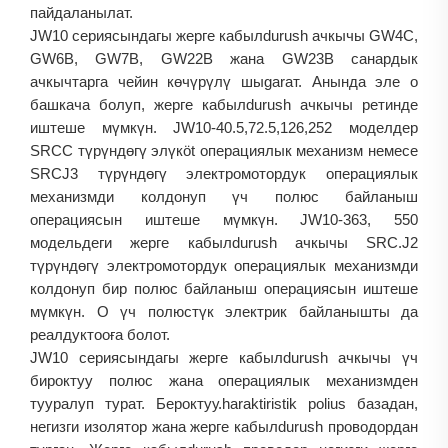
пайдаланылат.
JW10 сериясындагы жерге кабылdurush ачкычы GW4C,
GW6B, GW7B, GW22B жана GW23B санардык
ачкычтарга чейин көчүрүлү шыgarат. Анында эле о
башкача болуп, жерге кабылdurush ачкычы ретинде
иштеше мүмкүн. JW10-40.5,72.5,126,252 моделдер
SRCC түрүндөгү элүкöt операциялык механизм немесе
SRCJ3 түрүндөгү электромотордук операциялык
механизмди колдонуп үч полюс байланыш
операциясын иштеше мүмкүн. JW10-363, 550
модельдеги жерге кабылdurush ачкычы SRC.J2
түрүндөгү электромотордук операциялык механизмди
колдонуп бир полюс байланыш операциясын иштеше
мүмкүн. О үч полюстүк электрик байланышты да
реалдуктооға болот.
JW10 сериясындагы жерге кабылdurush ачкычы үч
бироктуу полюс жана операциялык механизмден
тууралуп турат. Бероктуу.haraktiristik polius базадан,
негизги изолятор жана жерге кабылdurush проводордан