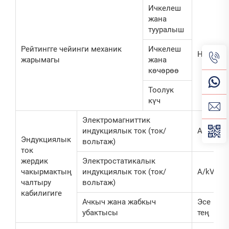
Ичкелеш
жана
тууралыш
Рейтингге чейинги механик
Ичкелеш
Н
жарымагы
жана
көчөрөө
Тоолук
күч
Электромагниттик
индукциялык ток (ток/
A/kV
Эндукциялык
вольтаж)
ток
жердик
Электростатикалык
чакырмактың
индукциялык ток (ток/
A/kV
чалтыру
вольтаж)
кабилигиге
Ачкыч жана жабкыч
Эсе
убактысы
тең