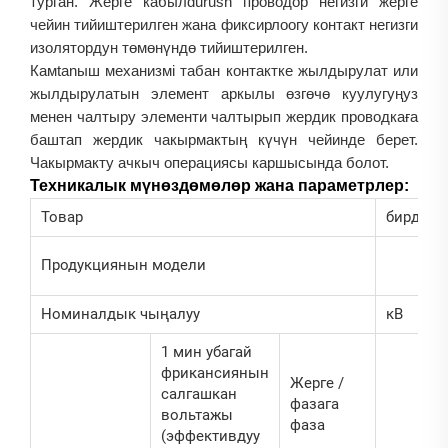
турган. Жерге кабылdurush проводор негизги жерге
чейин тийиштерилген жана фиксирлоогу контакт негизги
изолятордун төмөнүндө тийиштерилген.
Камtanыш механизмі табан контактке жылдырулат или
жылдырулатын элемент аркылы өзгөчө куулугуңуз
менен чалтыру элементи чалтырып жердик проводкаға
баштап жердик чакырмактың күчүн чейинде берет.
Чакырмакту ачкыч операциясы каршысында болот.
Техникалык мүнөздөмөлөр жана параметрлер:
Товар
бирдик
Продукциянын модели
Номиналдык чыңалуу
кВ
1 мин убагай
фрикансиянын
Жерге /
салгашкан
фазага
вольтажы
фаза
(эффективдуу