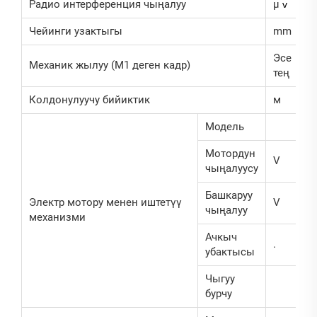
Радио интерференция чыңалуу
μ
v
Чейинги узактыгы
mm
Эсе
Механик жылуу (M1 деген кадр)
тең
Колдонулуучу бийиктик
м
Модель
Мотордун
V
чыңалуусу
Башкаруу
Электр мотору менен иштетүү
V
чыңалуу
механизми
Ачкыч
.
убактысы
Чыгуу
бурчу