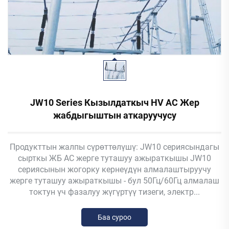
JW10 Series Кызылдаткыч HV AC Жер
жабдыгыштын аткаруучусу
Продукттын жалпы сүрөттөлүшү: JW10 сериясындагы
сырткы ЖБ AC жерге туташуу ажыраткышы JW10
сериясынын жогорку кернеүдүн алмалаштыруучу
жерге туташуу ажыраткышы - бул 50Гц/60Гц алмалаш
токтун үч фазалуу жүгүртүү тизеги, электр...
Баа суроо