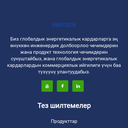
Биз глобалдык энергетикалык кардарларга эң
өнүккөн инженердик долбоорлоо чечимдерин
жана продукт технология чечимдерин
сунуштайбыз, жана глобалдык энергетикалык
кардарлардын коммерциялык ийгилиги үчүн баа
түзүүнү улантуудабыз.
Тез шилтемелер
Продукттар