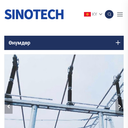
KY
Өнүмдөр