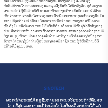
ພວກເຮົາຈະປັບປຸງເຄືອຂ່າຍສະໜອງຫອນຢ່າງຕໍ່ເນື່ອງ ເພື່ອຍົກສູງ
ປະສິດທິພາບໃນການສະໜອງ ແລະ ລຸດລົງຕົ້ນທຶນໃຫ້ຕໍ່າລົງອີກ. ຄູ່ຮ່ວມງານ
ສາມາດນຳໃຊ້ຂໍ້ດີດ້ານຍີ່ຫໍ້ ການສະໜັບສະໜູນດ້ານເຕັກນິກ ແລະ ຂໍ້ດີດ້ານ
ເຄືອຂ່າຍການຂາຍທົ່ວໂລກຂອງພວກເຮົາເພື່ອຂະຫຍາຍທຸລະກິດຂອງຕົນ ໃນ
ຂະນະທີ່ລູກຄ້າຈະໄດ້ຮັບປະໂຫຍດຈາກເຄືອຂ່າຍສະໜອງຫອນທີ່ມີຄວາມ
ໝັ້ນຄົງ ມີປະສິດທິພາບ ແລະ ມີຕົ້ນທຶນທີ່ຕໍ່າ. ເຄືອຂ່າຍທີ່ເປັນຜູ້ໄດ້ຮັບທັງສອງ
ຝ່າຍນີ້ຈະຮັບປະກັນວ່າພວກເຮົາຈະສາມາດຕອບສະໜອງຄວາມຕ້ອງການທີ່
ປ່ຽນແປງຢູ່ເທື່ອລະນ້ອຍຂອງລູກຄ້າດ້ານພະລັງງານທົ່ວໂລກຢ່າງຕໍ່ເນື່ອງ ແລະ
ຮັກສາຕຳແໜ່ງຜູ້ນຳດ້ານຜູ້ສະໜອງຫອນມືອາຊີບ ແລະ ຜູ້ໃຫ້ບໍລິການວິທີ
ແກ້ໄຂທີ່ມີຄຸນນະພາບ.
ພວກເຮົາສະເຫນີໂຊລູຊັ່ນການອອກແບບວິສະວະກໍາທີ່ທັນສະ
ໄຫມທີ່ສຸດແລະການແກ້ໄຂເຕັກໂນໂລຢີຜະລິດຕະພັນໃຫ້ແກ່