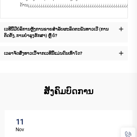
ດ້ານ¿¿¿¿¿¿¿¿¿¿¿¿¿¿¿¿¿¿¿¿¿¿¿¿¿¿¿¿¿¿¿¿¿¿¿¿¿¿¿¿¿¿¿¿¿¿¿¿¿¿¿
ເວທີນີ້ມີບໍລິການຫຼັງການຂາຍສຳລັບຜະລິດຕະພັນທາວເວີ (ການ
ຕິດຕັ້ງ, ການບໍາລຸງຮັກສາ) ຫຼື ບໍ?
ເວລາຈັດສົ່ງທາວເວີ້ຈາກເວທີນີ້ແມ່ນດົນເທົ່າໃດ?
ສັງຄົມບົດການ
11
Nov