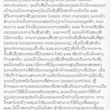
densification). ຈุดເດັ່ນທີ່ເປັນເອກະລັກຂອງແຜ່ນດິນພັນຂອງພວກ
ເຮົາແມ່ນບົດບາດຄູ່ຂອງມັນເປັນທັງທີ່ປຶກສາດ້ານເຕັກນິກ ແລະ
ຜູ້ຈັດການສາຍສົ່ງອຸປະກອນ (supply chain manager); ພວກເຮົາ
ສາມາດດຳເນີນການກວດສອບໂຮງງານໃນນາມຂອງລູກຄ້າ, ກວດ
ທบทวน ແລະ ຍົກເລື່ອງຂະບວນການຜະລິດ, ແລະ ຈັດການທັງໝົດ
ຂອງຂະບວນການຈັດສົ່ງຄຳສັ່ງ. ນອກຈາກນີ້, ພວກເຮົາຍັງສະເໜີ
ບໍລິການເຊັ່ນ: ການວາງແຜນເສັ້ນທາງການຂົນສົ່ງທີ່ເໝາະສົມທີ່ສຸດ
(optimal transportation route planning), ເຊິ່ງເປັນສິ່ງສຳຄັນ
ຫຼາຍຕໍ່ການຄວບຄຸມຕົ້ນທຶນ ແລະ ຄວາມສ່ຽງທີ່ເກີດຂື້ນຈາກການ
ຂົນສົ່ງຊິ້ນສ່ວນຫອດທີ່ມີຂະໜາດໃຫຍ່ ແລະ ໜັກຂ້າມພົວພັນທາງ
ດ້ານສາກົນ. ພວກເຮົາມີຄວາມມຸ່ງໝັ້ນທີ່ຈະຮັບປະກັນການຈັດສົ່ງ
ຜະລິດຕະພັນ ແລະ ບໍລິການທີ່ມີຄຸນນະພາບສູງເພື່ອຕອບສະໜອງ
ຄວາມຕ້ອງການທີ່ຄົບຖ້ວນຂອງລູກຄ້າດ້ານພະລັງງານທົ່ວໂລກ. ເພື່ອ
ໃຫ້ເຂົ້າໃຈຄວາມສາມາດດ້ານເຕັກນິກຂອງພວກເຮົາຢ່າງເລິກເຊິ່ງ,
ກວດເບິ່ງປະຫວັດໂຄງການທີ່ຜ່ານມາ (project portfolio), ຫຼື
ພິຈາລະນາການອອກແບບຫອດທີ່ເໝາະສົມກັບຄວາມຕ້ອງການເພື່ອ
ການນຳໃຊ້ທີ່ເປັນເອກະລັກຂອງທ່ານ, ພວກເຮົາແນະນຳໃຫ້ຕິດຕໍ່
ຊ່ຽວຊານຂອງແຜ່ນດິນພັນຂອງພວກເຮົາຢ່າງເປັນທາງການ. ການ
ປຶກສາໂດຍກົງຈະຊ່ວຍໃຫ້ພວກເຮົາສາມາດໃຫ້ຂໍ້ມູນທີ່ລະອຽດ
ແລະ ມີເປົ້າໝາຍຢ່າງເປັນພິເສດ ສຳລັບການວາງແຜນການຊື້ຂອງ