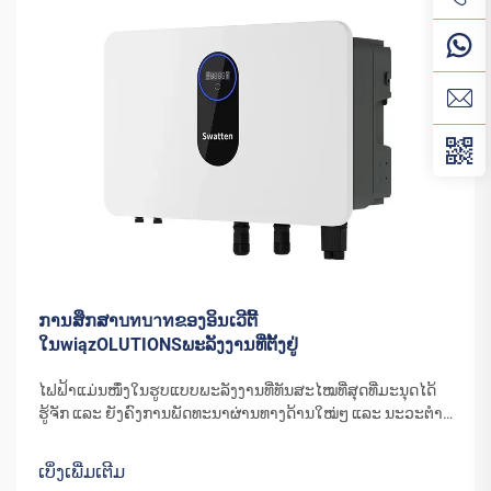
ການສຶກສາบทบาทຂອງອິນເວີຕີ້
ໃນwiązOLUTIONSພະລັງງານທີ່ຕັ້ງຢູ່
ໄຟຟ້າແມ່ນໜຶ່ງໃນຮູບແບບພະລັງງານທີ່ທັນສະໄໝທີ່ສຸດທີ່ມະນຸດໄດ້
ຮູ້ຈັກ ແລະ ຍັງຄົງການພັດທະນາຜ່ານທາງດ້ານໃໝ່ໆ ແລະ ນະວະຕຳລິ
ກຳເນີດ. ພະລັງງານທີ່ກັງຫັນລົມ ຫຼື ແຜ່ນໂມດູນແສງຕາເວັນໃນມື້ນີ້ປ່ຽນ
ເປັນໄຟຟ້າ ຕ້ອງການອຸປະກອນພິເສດໃນການຄວບຄຸມ ແລະ
ເບິ່ງເພີ່ມເຕີມ
ຈັດການ...