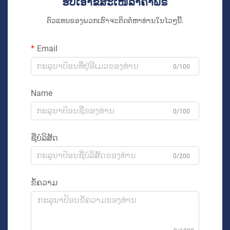
ຮັບເອົາຂໍ້ສະເໜີລາຄາຟຣີ
ຕົວແທນຂອງພວກເຮົາຈະຕິດຕໍ່ຫາທ່ານໃນໄວໆນີ້.
Email
0/100
Name
0/100
ຊື່ບໍລິສັດ
0/200
ຂໍ້ຄວາມ