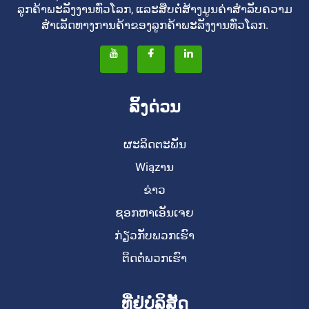
ລູກຄ້າພະລັງງານທົ່ວໂລກ, ແລະສືບຕໍ່ສ້າງມູນຄ່າສໍາລັບຄວາມ
ສໍາເລັດທາງການຄ້າຂອງລູກຄ້າພະລັງງານທົ່ວໂລກ.
ລິ້ງດ່ວນ
ຜະລິດຕະພັນ
Wiązານ
ຂ່າວ
ຊອກຫາເອັນເຈຍ
ກ່ຽວກັບພວກເຮົາ
ຕິດຕໍ່ພວກເຮົາ
ທີ່ຢູ່ບໍລິສັດ