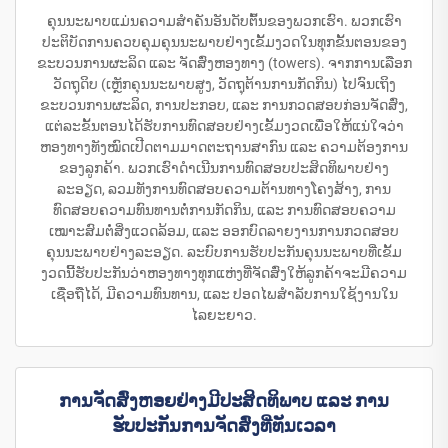
ຄຸນນະພາບແມ່ນຄວາມສຳຄັນອັນດັບຕົ້ນຂອງພວກເຮົາ. ພວກເຮົາ
ປະຕິບັດການຄວບຄຸມຄຸນນະພາບຢ່າງເຂັ້ມງວດໃນທຸກຂັ້ນຕອນຂອງ
ຂະບວນການຜະລິດ ແລະ ຈັດສົ່ງຫອງທາງ (towers). ຈາກການເລືອກ
ວັດຖຸດິບ (ເຫຼັກຄຸນນະພາບສູງ, ວັດຖຸຕ້ານການກັດກິນ) ໄປຈົນເຖິງ
ຂະບວນການຜະລິດ, ການປະກອບ, ແລະ ການກວດສອບກ່ອນຈັດສົ່ງ,
ແຕ່ລະຂັ້ນຕອນໄດ້ຮັບການທົດສອບຢ່າງເຂັ້ມງວດເພື່ອໃຫ້ແນ່ໃຈວ່າ
ຫອງທາງທັງໝົດເປີດຕາມມາດຕະຖານສາກົນ ແລະ ຄວາມຕ້ອງການ
ຂອງລູກຄ້າ. ພວກເຮົາດຳເນີນການທົດສອບປະສິດທິພາບຢ່າງ
ລະອຽດ, ລວມທັງການທົດສອບຄວາມຕ້ານທາງໂຄງສ້າງ, ການ
ທົດສອບຄວາມທົນທານຕໍ່ການກັດກິນ, ແລະ ການທົດສອບຄວາມ
ເໝາະສົມຕໍ່ສິ່ງແວດລ້ອມ, ແລະ ອອກບົດລາຍງານການກວດສອບ
ຄຸນນະພາບຢ່າງລະອຽດ. ລະບົບການຮັບປະກັນຄຸນນະພາບທີ່ເຂັ້ມ
ງວດນີ້ຮັບປະກັນວ່າຫອງທາງທຸກແຫ່ງທີ່ຈັດສົ່ງໃຫ້ລູກຄ້າຈະມີຄວາມ
ເຊື່ອຖືໄດ້, ມີຄວາມທົນທານ, ແລະ ປອດໄພສຳລັບການໃຊ້ງານໃນ
ໄລຍະຍາວ.
ການຈັດສົ່ງຫອຍຢ່າງມີປະສິດທິພາບ ແລະ ການ
ຮັບປະກັນການຈັດສົ່ງທີ່ທັນເວລາ