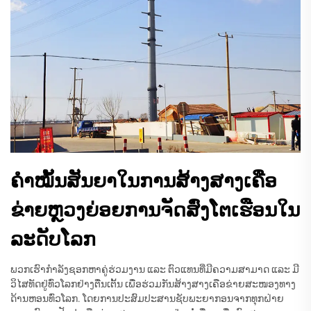
ຄຳໝັ້ນສັນຍາໃນການສ້າງສາງເຄືອ
ຂ່າຍຫຼວງຍ່ອຍການຈັດສົ່ງໂຕເຮືອນໃນ
ລະດັບໂລກ
ພວກເຮົາກຳລັງຊອກຫາຄູ່ຮ່ວມງານ ແລະ ຕົວແທນທີ່ມີຄວາມສາມາດ ແລະ ມີ
ວິໄສທັດຢູ່ທົ່ວໂລກຢ່າງຕື່ນເຕັ້ນ ເພື່ອຮ່ວມກັນສ້າງສາງເຄືອຂ່າຍສະໜອງທາງ
ດ້ານຫອນທົ່ວໂລກ. ໂດຍການປະສົມປະສານຊັບພະຍາກອນຈາກທຸກຝ່າຍ