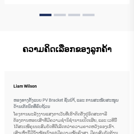
ຄວາມຄິດເລືອກຂອງລູກຄ້າ
Liam Wilson
ຫອງທາງຕັ້ງແບບ PV Bracket ຊັ້ນນຳ້, ແລະ ການສະໜັບສະໜູນ
ດ້ານເຕັກນິກທີ່ຄົບຖ້ວນ
ໂຄງການພະລັງງານແສງຕາເວັນທີ່ເຮົາຕິດຕັ້ງຢູ່ອົດສະຕາລີ
ຕ້ອງການຫອບເສົາທີ່ມີຄວາມຊຳນິຊຳນານເປີດເຜີຍ, ແລະ ເວທີນີ້
ໄດ້ສະເໜີຄຸນນະສົມບັດທີ່ດີເລີດກວ່າຄວາມຄາດຫວັງຂອງເຮົາ.
ເສົາເຫຼົ່ານີ້ມີນ້ຳໜັກເບົາແຕ່ມີຄວາມໝັ້ນຄົງສູງ, ມີຄຸນສົມບັດຕ້ານ