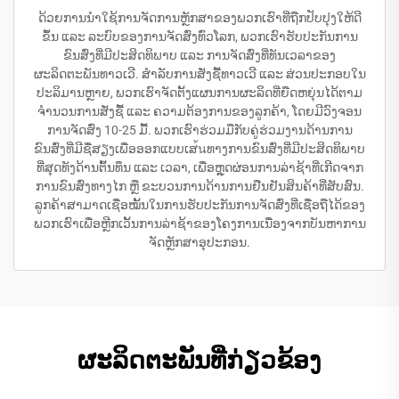
ດ້ວຍການນຳໃຊ້ການຈັດການຫຼັກສາຂອງພວກເຮົາທີ່ຖືກປັບປຸງໃຫ້ດີ
ຂຶ້ນ ແລະ ລະບົບຂອງການຈັດສົ່ງທົ່ວໂລກ, ພວກເຮົາຮັບປະກັນການ
ຂົນສົ່ງທີ່ມີປະສິດທິພາບ ແລະ ການຈັດສົ່ງທີ່ທັນເວລາຂອງ
ຜະລິດຕະພັນທາວເວີ. ສຳລັບການສັ່ງຊື້ທາວເວີ ແລະ ສ່ວນປະກອບໃນ
ປະລິມານຫຼາຍ, ພວກເຮົາຈັດຕັ້ງແຜນການຜະລິດທີ່ຍືດຫຍຸ່ນໄດ້ຕາມ
ຈຳນວນການສັ່ງຊື້ ແລະ ຄວາມຕ້ອງການຂອງລູກຄ້າ, ໂດຍມີວົງຈອນ
ການຈັດສົ່ງ 10-25 ມື້. ພວກເຮົາຮ່ວມມືກັບຄູ່ຮ່ວມງານດ້ານການ
ຂົນສົ່ງທີ່ມີຊື່ສຽງເພື່ອອອກແບບເສ้นທາງການຂົນສົ່ງທີ່ມີປະສິດທິພາບ
ທີ່ສຸດທັງດ້ານຕົ້ນທຶນ ແລະ ເວລາ, ເພື່ອຫຼຸດຜ່ອນການລ່າຊ້າທີ່ເກີດຈາກ
ການຂົນສົ່ງທາງໄກ ຫຼື ຂະບວນການດ້ານການຢືນຢັນສິນຄ້າທີ່ສັບສົນ.
ລູກຄ້າສາມາດເຊື່ອໝັ້ນໃນການຮັບປະກັນການຈັດສົ່ງທີ່ເຊື່ອຖືໄດ້ຂອງ
ພວກເຮົາເພື່ອຫຼີກເວັ້ນການລ່າຊ້າຂອງໂຄງການເນື່ອງຈາກບັນຫາການ
ຈັດຫຼັກສາອຸປະກອນ.
ຜະລິດຕະພັນທີ່ກ່ຽວຂ້ອງ