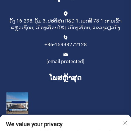
ຄັ້ງ 16-298, ຄຸ້ມ 3, ປະຕິສູດ R&D 1, ເລກທີ 78-1 ການເຂົ້າ
ແຫຼວເຊື່ອບ, ເມືອງເຊື່ອບໃໝ່, ເມືອງເຊື່ອຍ, ແຂວງລຽວນິ້ງ
+86-15998272128
[email protected]
ໂພສຫຼ້າສຸດ
We value your privacy