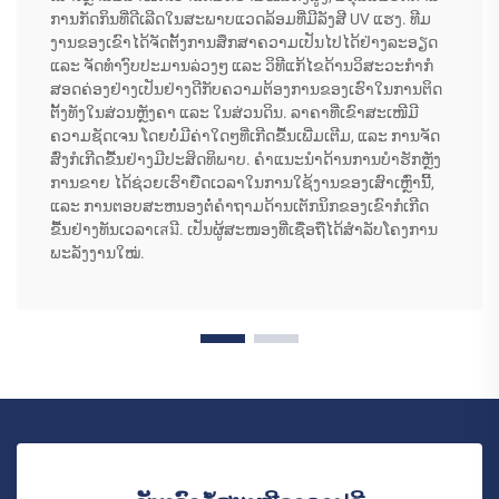
ການກັດກິນທີ່ດີເລີດໃນສະພາບແວດລ້ອມທີ່ມີລັງສີ UV ແຮງ. ທີມ
ງານຂອງເຂົາໄດ້ຈັດຕັ້ງການສຶກສາຄວາມເປັນໄປໄດ້ຢ່າງລະອຽດ
ແລະ ຈັດທຳງົບປະມານລ່ວງໆ ແລະ ວິທີແກ້ໄຂດ້ານວິສະວະກຳກໍ
ສອດຄ່ອງຢ່າງເປັນຢ່າງດີກັບຄວາມຕ້ອງການຂອງເຮົາໃນການຕິດ
ຕັ້ງທັງໃນສ່ວນຫຼັງຄາ ແລະ ໃນສ່ວນດິນ. ລາຄາທີ່ເຂົາສະເໜີມີ
ຄວາມຊັດເຈນ ໂດຍບໍ່ມີຄ່າໃດໆທີ່ເກີດຂື້ນເພີ່ມເຕີມ, ແລະ ການຈັດ
ສົ່ງກໍເກີດຂື້ນຢ່າງມີປະສິດທິພາບ. ຄຳແນະນຳດ້ານການບໍາຮັກຫຼັງ
ການຂາຍ ໄດ້ຊ່ວຍເຮົາຍືດເວລາໃນການໃຊ້ງານຂອງເສົາເຫຼົ່ານີ້,
ແລະ ການຕອບສະຫນອງຕໍ່ຄຳຖາມດ້ານເຕັກນິກຂອງເຂົາກໍເກີດ
ຂື້ນຢ່າງທັນເວລາເสมີ. ເປັນຜູ້ສະໜອງທີ່ເຊື່ອຖືໄດ້ສຳລັບໂຄງການ
ພະລັງງານໃໝ່.