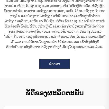
ແລະ ເຕັກໂນໂລຊີການປົກຄຸມທີ່ທັນສະໄໝ ເຊິ່ງຊ່ວຍໃຫ້ຫໍສົ່ງສາມາດຕ້ານ
ທານຝົນ, ຫິມະ, ລົມຮຸນແຮງ ແລະ ອຸນຫະພູມທີ່ເຢັນຈົດຫຼືຮ້ອນຈົດ. ຫໍສົ່ງເຫຼົ່າ
ນີ້ເໝາະສຳລັບການຈຳ່ຍພະລັງງານພາຍນອກ, ລະບົບຈຳ່ຍພະລັງງານໃນເຂດ
ຫ່າງໄກ, ແລະ ໂຄງການພະລັງງານທີ່ໝື່ນສາມາດ (ລະບົບສູບນ້ຳດ້ວຍ
ພະລັງງານສຸລີຍະ, ລະບົບ PV ທີ່ບໍ່ເຊື່ອມຕໍ່ກັບເຄືອຂ່າຍ). ພວກເຮົາຍັງສະເໜີ
ຕົວເລືອກທີ່ເຂົ້າກັນໄດ້ກັບຫໍສົ່ງເຫຼົ່ານີ້ ເຊັ່ນ: ເຄື່ອງຈັກປ່ຽນແປງທີ່ໃຊ້ເຮັດດ້ວຍ
resin ສຳລັບການນຳໃຊ້ພາຍນອກ ແລະ ບໍລິການບຳລຸງຮັກສາອຸປະກອນ
ໄຟຟ້າ. ດ້ວຍຄວາມມຸ່ງໝັ້ນຂອງພວກເຮົາຕໍ່ຄວາມປອດໄພ ແລະ ຄວາມເຊື່ອຖື
ໄດ້ ແລະ ການບໍລິການໃນຫຼາຍກວ່າ 80 ປະເທດ, ພວກເຮົາສົ່ງຫໍສົ່ງທີ່
ຮັບປະກັນການສົ່ງສັນຍາພະລັງງານຢ່າງຕໍ່เนື່ອງໃນທຸກສະພາບແວດລ້ອມ.
ຂໍຮາຄາ
ຂໍ້ດີຂອງຜະລິດຕະພັນ