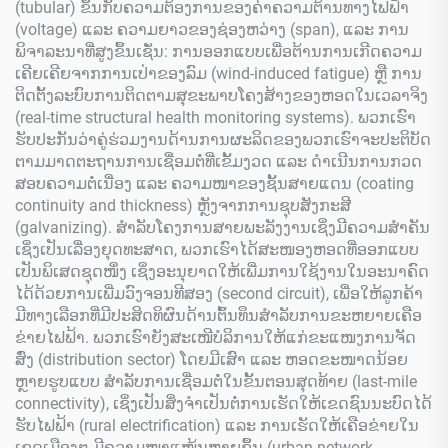
(tubular) ຂຶ້ນກັບຄວາມຕ້ອງການຂອງຄ່າຄວາມຕ້ານທາງໄຟຟ້າ
(voltage) ແລະ ຄວາມຍາວຂອງຊ່ອງຫວ່າງ (span), ແລະ ການ
ພິຈາລະນາທີ່ສູງຂຶ້ນເຊັ່ນ: ການອອກແບບເພື່ອຕ້ານການເກີດຄວາມ
ເຄີຍເຄີຍຈາກການເປ່າຂອງລົມ (wind-induced fatigue) ຫຼື ການ
ຕິດຕັ້ງລະບົບການຕິດຕາມສຸຂະພາບໂຄງສ້າງຂອງຫອດໃນເວລາຈິງ
(real-time structural health monitoring systems). ພວກເຮົາ
ຮັບປະກັນວ່າຄູ່ຮ່ວມງານດ້ານການຜະລິດຂອງພວກເຮົາຈະປະຕິບັດ
ຕາມມາດຕະຖານການເຊື່ອມຕໍ່ທີ່ເຂັ້ມງວດ ແລະ ດຳເນີນການກວດ
ສອບຄວາມຕໍ່ເນື່ອງ ແລະ ຄວາມໜາຂອງຊັ້ນສາຍແດນ (coating
continuity and thickness) ຫຼັງຈາກການຊຸບສັງກະສີ
(galvanizing). ສຳລັບໂຄງການສາຍພະລັງງານເຊິ່ງມີຄວາມສຳຄັນ
ເຊິ່ງເປັນເລື່ອງຍຸດທະສາດ, ພວກເຮົາໄດ້ສະໜອງຫອດທີ່ອອກແບບ
ເປັນພິເສດຊຸດໜຶ່ງ ເຊິ່ງອະນຸຍາດໃຫ້ເພີ່ມການໃຊ້ງານໃນອະນາຄົດ
ໄດ້ດ້ວຍການເພີ່ມວົງຈອນທີສອງ (second circuit), ເພື່ອໃຫ້ລູກຄ້າ
ມີທາງເລືອກທີ່ມີປະສິດທິຜົນດ້ານຕົ້ນທຶນສຳລັບການຂະຫຍາຍເຄືອ
ຂ່າຍໄຟຟ້າ. ພວກເຮົາຍັງສະເໜີບໍລິການໃຫ້ແກ່ຂະແໜງການຈັດ
ສົ່ງ (distribution sector) ໂດຍມີເສົາ ແລະ ຫອດຂະໜາດນ້ອຍ
ຫຼາຍຮູບແບບ ສຳລັບການເຊື່ອມຕໍ່ໃນຂັ້ນຕອນສຸດທ້າຍ (last-mile
connectivity), ເຊິ່ງເປັນສິ່ງຈຳເປັນຕໍ່ການເຮັດໃຫ້ເຂດຊົນນະບົດໄດ້
ຮັບໄຟຟ້າ (rural electrification) ແລະ ການເຮັດໃຫ້ເຄືອຂ່າຍໃນ
ເຂດເມືອງໆ ມີຄວາມໜາແໜ້ນຫຼາຍຂຶ້ນ (urban network