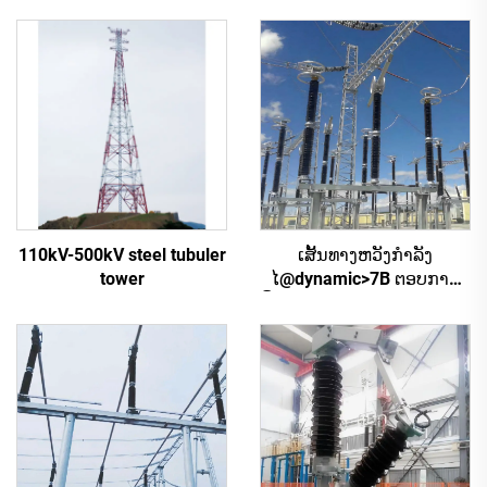
110kV-500kV steel tubuler
ເສັ້ນທາງຫວັງກຳລັງ
tower
ໄ@dynamic>7B ຕອບການ
ປິດຕື່ມພະແນກນອກເຮືອນ HV
AC