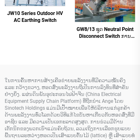
JW10 Series Outdoor HV
AC Earthing Switch
GW8/13 ຊຸດ Neutral Point
Disconnect Switch ການ
ປ່ຽນການເຊື່ອມຕໍ່
ໃນການຄົ້ນຫາການສ້າງເຄືອຂ່າຍພະລັງງານທີ່ມີຄວາມໝັ້ນຄົງ
ແລະ ກວ້າງຂວາງ, ຫອດສົ່ງພະລັງງານຖືເປັນການລົງທຶນທີ່ສຳຄັນ
ຢ່າງຍິ່ງ. ແຜ່ນດິນພັນອຸປະກອນໄຟຟ້າຈີນ (China Electrical
Equipment Supply Chain Platform) ທີ່ຖືກນຳເ Ange ໂດຍ
Sinotech Holdings ແມ່ນມີເປົ້າໝາຍເພື່ອໃຫ້ບໍລິການແກ່ລູກຄ້າ
ດ້ານພະລັງງານທົ່ວໂລກດ້ວຍວິທີແກ້ໄຂບັນຫາເກີ່ຍວກັບຫອດສົ່ງທີ່ມື
ອາຊີບ ແລະ ມີຄວາມເປັນເອກະລາດສູງສຸດ. ການຮ່ວມມືດ້ານ
ເຕັກນິກຂອງພວກເຮົາແມ່ນຄົບຖ້ວນ, ລວມເຖິງການເລືອກຮູບແບບ
ພື້ນຖານລະຫວ່າງຫອດເປັນເສົາແບບຕົ້ນໄມ້ (lattice) ຫຼື ເສົາແບບທໍ່