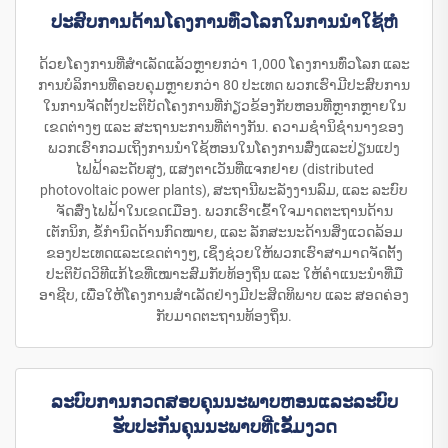
ປະສົບການດ້ານໂຄງການທົ່ວໂລກໃນການນຳໃຊ້ຫໍ
ດ້ວຍໂຄງການທີ່ສຳເລັດແລ້ວຫຼາຍກວ່າ 1,000 ໂຄງການທົ່ວໂລກ ແລະ
ການບໍລິການທີ່ຄອບຄຸມຫຼາຍກວ່າ 80 ປະເທດ ພວກເຮົາມີປະສົບການ
ໃນການຈັດຕັ້ງປະຕິບັດໂຄງການທີ່ກ່ຽວຂ້ອງກັບຫອນທີ່ຫຼາກຫຼາຍໃນ
ເຂດຕ່າງໆ ແລະ ສະຖານະການທີ່ຕ່າງກັນ. ຄວາມຊຳນິຊຳນາງຂອງ
ພວກເຮົາກວມເຖິງການນຳໃຊ້ຫອນໃນໂຄງການສົ່ງແລະປ່ຽນແປງ
ໄຟຟ້າລະດັບສູງ, ແສງຕາເວັນທີ່ແຈກຢາຍ (distributed
photovoltaic power plants), ສະຖານີພະລັງງານລົມ, ແລະ ລະບົບ
ຈັດສົ່ງໄຟຟ້າໃນເຂດເມືອງ. ພວກເຮົາເຂົ້າໃຈມາດຕະຖານດ້ານ
ເຕັກນິກ, ຂໍ້ກຳນົດດ້ານກົດໝາຍ, ແລະ ລັກສະນະດ້ານສິ່ງແວດລ້ອມ
ຂອງປະເທດແລະເຂດຕ່າງໆ, ເຊິ່ງຊ່ວຍໃຫ້ພວກເຮົາສາມາດຈັດຕັ້ງ
ປະຕິບັດວິທີແກ້ໄຂທີ່ເໝາະສົມກັບທ້ອງຖິ່ນ ແລະ ໃຫ້ຄຳແນະນຳທີ່ມື
ອາຊີບ, ເພື່ອໃຫ້ໂຄງການສຳເລັດຢ່າງມີປະສິດທິພາບ ແລະ ສອດຄ່ອງ
ກັບມາດຕະຖານທ້ອງຖິ່ນ.
ລະບົບການກວດສອບຄຸນນະພາບຫອນແລະລະບົບ
ຮັບປະກັນຄຸນນະພາບທີ່ເຂັ້ມງວດ