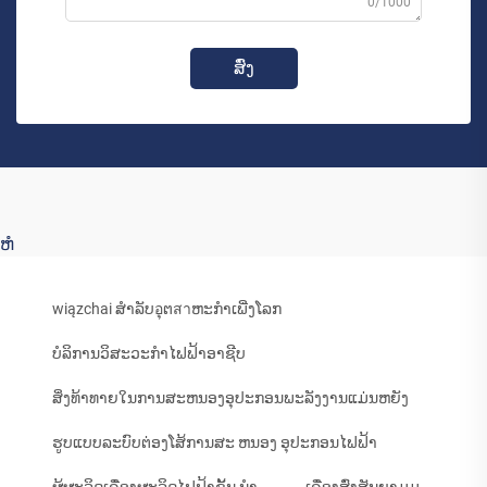
0/1000
ສົ່ງ
ຫໍ
wiązchai ສຳລັບอຸຕสาຫະກຳເພີ່ງໂລກ
ບໍລິການວິສະວະກໍາໄຟຟ້າອາຊີບ
ສິ່ງທ້າທາຍໃນການສະຫນອງອຸປະກອນພະລັງງານແມ່ນຫຍັງ
ຮູບແບບລະບົບຕ່ອງໂສ້ການສະ ຫນອງ ອຸປະກອນໄຟຟ້າ
ຜູ້ຜະລິດເຄື່ອງຜະລິດໄຟຟ້າຊັ້ນ ນໍາ
ເຄື່ອງສົ່ງສັນຍາມຸມ