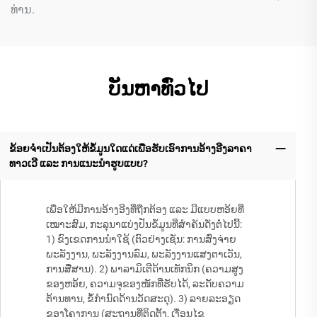
ທ່ານ.
ບັນຫາທົ່ວໄປ
ຂ້ອຍຈຳເປັນຕ້ອງໃຫ້ຂໍ້ມູນໃດແດ່ເພື່ອຮັບເອົາການອ້າງອີງລາຄາ
ທາວເວີ ແລະ ການແນະນຳຮູບແບບ?
ເພື່ອໃຫ້ມີການອ້າງອີງທີ່ຖືກຕ້ອງ ແລະ ມີແບບຫອ້ຍທີ່
ເໝາະສົມ, ກະລຸນາແບ່ງປັນຂໍ້ມູນທີ່ສຳຄັນດັ່ງຕໍ່ໄປນີ້:
1) ຂົງເຂດການນຳໃຊ້ (ຕົວຢ່າງເຊັ່ນ: ການສົ່ງຈ່າຍ
ພະລັງງານ, ພະລັງງານລົມ, ພະລັງງານແສງຕາເວັນ,
ການສື່ສານ). 2) ພາລາມິເຕີດ້ານເທັກນິກ (ຄວາມສູງ
ຂອງຫອ້ຍ, ຄວາມຈຸຂອງໜັກທີ່ຮັບໄດ້, ລະດັບຄວາມ
ຕ້ານທານ, ຂໍ້ກຳນົດດ້ານວັດສະດຸ). 3) ລາຍລະອຽດ
ຂອງໂຄງການ (ສະຖານທີ່ຕິດຕັ້ງ, ເງື່ອນໄຂ