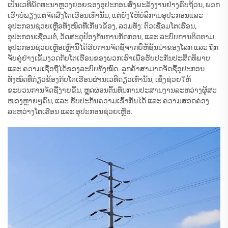
ເປັນເວທີພັດທະນາຫຼວງຍ່ອຍຂອງອຸປະກອນສົ່ງພະລັງງານຢ່າງຄົບຖ້ວນ, ພວກ
ເຮົາບໍ່ພຽງແຕ່ຈັດສົ່ງໂຕເຮືອນເທົ່ານັ້ນ, ແຕ່ຍັງໃຫ້ບໍລິການອຸປະກອນແລະ
ອຸປະກອນຊ່ວຍເຫຼືອທັງໝົດທີ່ເກີ່ยวຂ້ອງ, ລວມທັງ: ຕົວເຊື່ອມໂຕເຮືອນ,
ອຸປະກອນເຊື່ອມຕໍ່, ວັດສະດຸປ້ອງກັນການກັດກ່ອນ, ແລະ ລະບົບການຕິດຕາມ.
ອຸປະກອນຊ່ວຍເຫຼືອເຫຼົ່ານີ້ໄດ້ຮັບການຈັດຊື້ຈາກຍີ່ຫໍ້ຊັ້ນນຳຂອງໂລກ ແລະ ຖືກ
ຈັບຄູ່ຢ່າງເຂັ້ມງວດກັບໂຕເຮືອນຂອງພວກເຮົາເພື່ອຮັບປະກັນປະສິດທິພາບ
ແລະ ຄວາມເຊື່ອຖືໄດ້ຂອງລະບົບທັງໝົດ. ລູກຄ້າສາມາດຈັດຊື້ອຸປະກອນ
ທັງໝົດທີ່ກ່ຽວຂ້ອງກັບໂຕເຮືອນຜ່ານເວທີດຽວເທົ່ານັ້ນ, ເຊິ່ງຊ່ວຍໃຫ້
ຂະບວນການຈັດຊື້ງ່າຍຂຶ້ນ, ຫຼຸດຜ່ອນຕົ້ນທຶນການປະສານງານລະຫວ່າງຜູ້ສະ
ໜອງຫຼາຍໆຄົນ, ແລະ ຮັບປະກັນຄວາມເຂົ້າກັນໄດ້ ແລະ ຄວາມສອດຄ່ອງ
ລະຫວ່າງໂຕເຮືອນ ແລະ ອຸປະກອນຊ່ວຍເຫຼືອ.