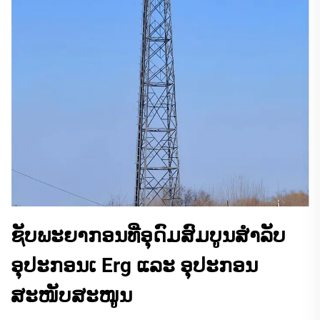
ຊັບພະຍາກອນທີ່ອຸດົມສົມບູນສຳລັບ
ອຸປະກອນເ Erg ແລະ ອຸປະກອນ
ສະໜັບສະໜູນ