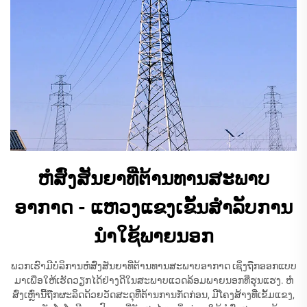
ຫໍສົ່ງສັນຍາທີ່ຕ້ານທານສະພາບ
ອາກາດ - ແຫວງແຂງເຂັ້ນສຳລັບການ
ນຳໃຊ້ພາຍນອກ
ພວກເຮົາມີບໍລິການຫໍສົ່ງສັນຍາທີ່ຕ້ານທານສະພາບອາກາດ ເຊິ່ງຖືກອອກແບບ
ມາເພື່ອໃຫ້ເຮັດວຽກໄດ້ຢ່າງດີໃນສະພາບແວດລ້ອມພາຍນອກທີ່ຮຸນແຮງ. ຫໍ
ສົ່ງເຫຼົ່ານີ້ຖືກຜະລິດດ້ວຍວັດສະດຸທີ່ຕ້ານການກັດກ່ອນ, ມີໂຄງສ້າງທີ່ເຂັ້ມແຂງ,