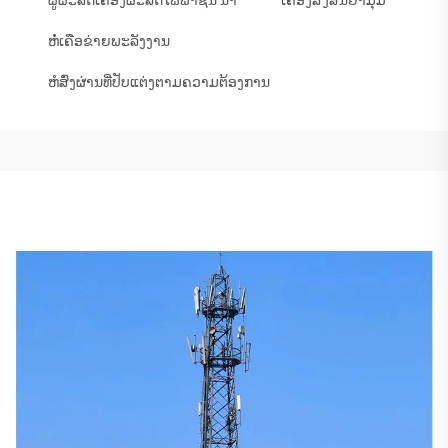
ຫໍ່ເຄືອຂ່າຍພະລັງງານ
ຫໍສົ່ງຜ່ານທີ່ປັບແຕ່ງຕາມຄວາມຕ້ອງການ