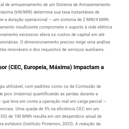
total de armazenamento de um Sistema de Armazenamento
 máxima (kW/MW) determina sua taxa instantânea de
efine a duração operacional — um sistema de 2 MW/4 MWh
namento insuficiente compromete o suporte à rede elétrica
namento excessivo eleva os custos de capital em até
sionárias. O dimensionamento preciso exige uma análise
ntes renováveis e dos requisitos de serviços auxiliares.
rsor (CEC, Europeia, Máxima) Impactam a
rgia utilizável, com padrões como os da Comissão de
 de pico (máxima) quantificando as perdas durante a
 que leva em conta a operação real em carga parcial —
erciais. Uma queda de 5% na eficiência CEC em um
ESS) de 100 MWh resulta em um desperdício anual de
a evitáveis (Instituto Ponemon, 2023). A redução da