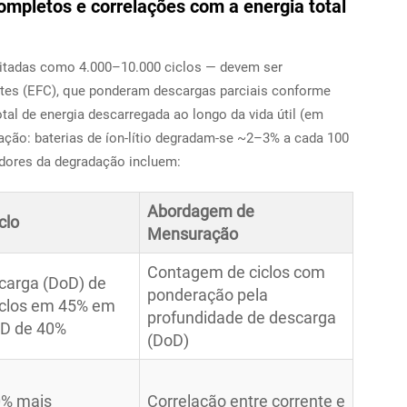
 completos e correlações com a energia total
citadas como 4.000–10.000 ciclos — devem ser
ntes (EFC), que ponderam descargas parciais conforme
tal de energia descarregada ao longo da vida útil (em
ção: baterias de íon-lítio degradam-se ~2–3% a cada 100
adores da degradação incluem:
Abordagem de
clo
Mensuração
Contagem de ciclos com
carga (DoD) de
ponderação pela
iclos em 45% em
profundidade de descarga
D de 40%
(DoD)
0% mais
Correlação entre corrente e