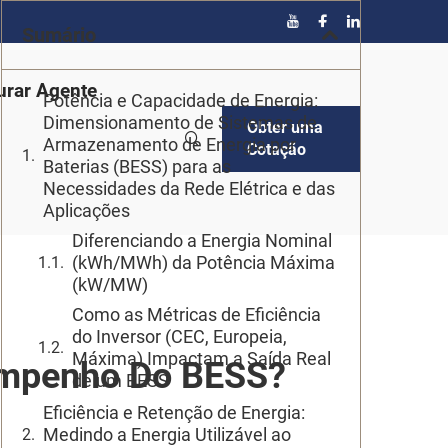
Sumário
urar Agente
Potência e Capacidade de Energia:
Dimensionamento de Sistemas de
Obter uma
Armazenamento de Energia por
Cotação
Baterias (BESS) para as
Necessidades da Rede Elétrica e das
Aplicações
Diferenciando a Energia Nominal
(kWh/MWh) da Potência Máxima
(kW/MW)
Como as Métricas de Eficiência
do Inversor (CEC, Europeia,
Máxima) Impactam a Saída Real
empenho Do BESS?
de um BESS
Eficiência e Retenção de Energia:
Medindo a Energia Utilizável ao