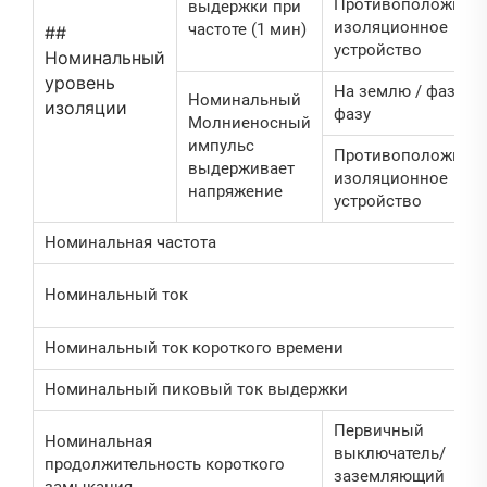
Противоположное
выдержки при
изоляционное
частоте (1 мин)
##
устройство
Номинальный
уровень
На землю / фазу на
Номинальный
изоляции
фазу
Молниеносный
импульс
Противоположное
выдерживает
изоляционное
напряжение
устройство
Номинальная частота
Номинальный ток
Номинальный ток короткого времени
Номинальный пиковый ток выдержки
Первичный
Номинальная
выключатель/
продолжительность короткого
заземляющий