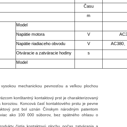
Času
m
Model
Napätie motora
V
AC
Napätie riadiaceho obvodu
V
AC380
Otváracie a zatváracie hodiny
s
Model
ný vysokou mechanickou pevnosťou a veľkou plochou
äzcom konštantný kontaktový prst je charakterizovaný
a koroziou. Koncová časť kontaktového prstu je pevne
taktový prst bol uznán Čínskym národným patentom
, viac ako 100 000 súborov, bez spätného ohlasu o
rodukty čistia kontaktovú plochu počas zatvárania a