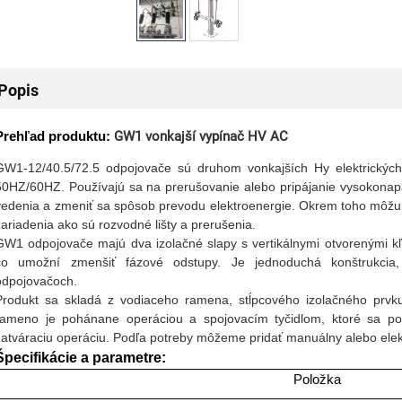
Popis
Prehľad produktu:
GW1 vonkajší vypínač HV AC
GW1-12/40.5/72.5 odpojovače sú druhom vonkajších Hy elektrických 
50HZ/60HZ. Používajú sa na prerušovanie alebo pripájanie vysokonapät
vedenia a zmeniť sa spôsob prevodu elektroenergie. Okrem toho môžu 
zariadenia ako sú rozvodné lišty a prerušenia.
GW1 odpojovače majú dva izolačné slapy s vertikálnymi otvorenými kľu
čo umožní zmenšiť fázové odstupy. Je jednoduchá konštrukcia,
odpojovačoch.
Produkt sa skladá z vodiaceho ramena, stĺpcového izolačného prvk
rameno je pohánane operáciou a spojovacím tyčidlom, ktoré sa po
zatváraciu operáciu. Podľa potreby môžeme pridať manuálny alebo ele
Špecifikácie a parametre:
Položka