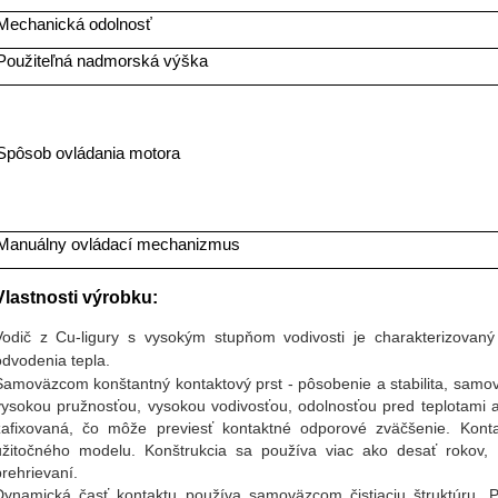
Mechanická odolnosť
Použiteľná nadmorská výška
Spôsob ovládania motora
Manuálny ovládací mechanizmus
Vlastnosti výrobku:
Vodič z Cu-ligury s vysokým stupňom vodivosti je charakterizova
odvodenia tepla.
Samoväzcom konštantný kontaktový prst - pôsobenie a stabilita, samov
vysokou pružnosťou, vysokou vodivosťou, odolnosťou pred teplotami 
zafixovaná, čo môže previesť kontaktné odporové zväčšenie. Kon
užitočného modelu. Konštrukcia sa používa viac ako desať rokov
prehrievaní.
Dynamická časť kontaktu používa samoväzcom čistiaciu štruktúru. P