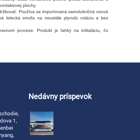
kontaktovej plochy.
údržbovať. Používa sa importovaná samolubričná osová
bá letecká smoľa na neustále plynulú rotáciu a bez
vnom procese. Produkt je ľahký na inštaláciu, čo
Nedávny príspevok
schodie,
dova 1,
henbei
nyang,