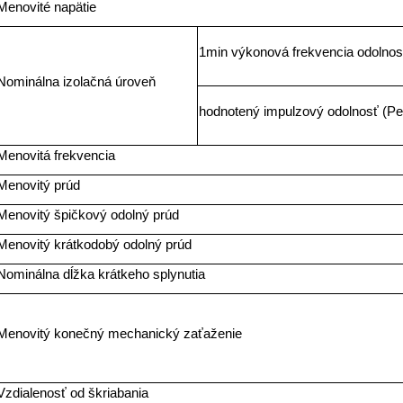
Menovité napätie
1min výkonová frekvencia odolno
Nominálna izolačná úroveň
hodnotený impulzový odolnosť (Pe
Menovitá frekvencia
Menovitý prúd
Menovitý špičkový odolný prúd
Menovitý krátkodobý odolný prúd
Nominálna dĺžka krátkeho splynutia
Menovitý konečný mechanický zaťaženie
Vzdialenosť od škriabania