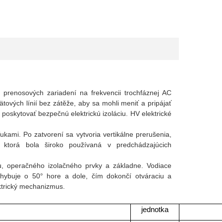
prenosových zariadení na frekvencii trochfáznej AC
ových línií bez zátěže, aby sa mohli meniť a pripájať
poskytovať bezpečnú elektrickú izoláciu.
HV elektrické
kami. Po zatvorení sa vytvoria vertikálne prerušenia,
 ktorá bola široko používaná v predchádzajúcich
u, operačného izolačného prvkу a základne. Vodiace
hybuje o 50° hore a dole, čím dokončí otváraciu a
ktrický mechanizmus.
jednotka