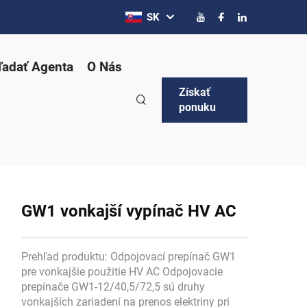
SK
ľadať Agenta
O Nás
Získať
ponuku
GW1 vonkajší vypínač HV AC
Prehľad produktu: Odpojovací prepínač GW1
pre vonkajšie použitie HV AC Odpojovacie
prepínače GW1-12/40,5/72,5 sú druhy
vonkajších zariadení na prenos elektriny pri