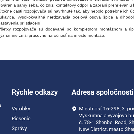
otvárania samy seba, čo zníži kontaktový odpor a zabráni prehrievaniu 
Otočné časti rozpojovača sú navrhnuté tak, aby nebolo potrebné ich 
rukavica, vysokokvalitná nerdzavacia ocelová osová špica a dlhodo
zastavenia pri stlačení.
Všetky rozpojovače sú dodávané po kompletnom montážnom a úpra
významne zníži pracovnú náročnosť na mieste montáže.
Rýchle odkazy
Adresa spoločnosti
a
Výrobky
Miestnosť 16-298, 3. po
Výskumná a vývojová bu
Riešenie
č. 78-1 Shenbei Road, S
Správy
New District, mesto She