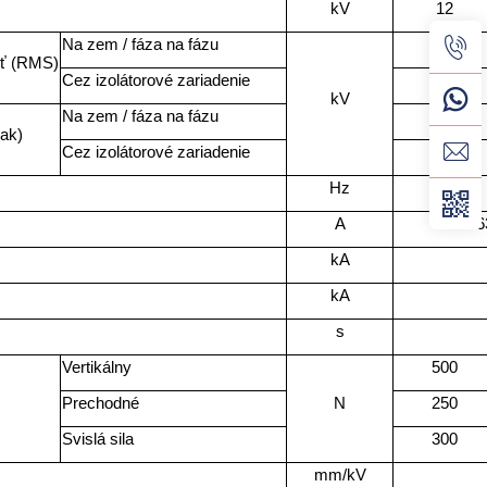
kV
12
Na zem / fáza na fázu
55
sť (RMS)
Cez izolátorové zariadenie
48
kV
Na zem / fáza na fázu
96
ak)
Cez izolátorové zariadenie
85
Hz
A
6
kA
kA
s
Vertikálny
500
Prechodné
N
250
Svislá sila
300
mm/kV