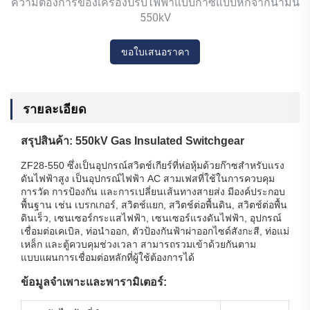
ความต้องการของเครื่องปรับไฟฟ้าแบบก๊าซแบบหักจากน้ํามัน
550kV
ขอใบเสนอราคา
รายละเอียด
สรุปสินค้า: 550kV Gas Insulated Switchgear
ZF28-550 ซึ่งเป็นอุปกรณ์สวิตช์เกียร์ที่ห่อหุ้มด้วยก๊าซสำหรับแรง
ดันไฟฟ้าสูง เป็นอุปกรณ์ไฟฟ้า AC สามเฟสที่ใช้ในการควบคุม
การวัด การป้องกัน และการเปลี่ยนเส้นทางสายส่ง มีองค์ประกอบ
พื้นฐาน เช่น เบรกเกอร์, สวิตช์แยก, สวิตช์ต่อพื้นดิน, สวิตช์ต่อพื้น
ดินเร็ว, เซนเซอร์กระแสไฟฟ้า, เซนเซอร์แรงดันไฟฟ้า, อุปกรณ์
เชื่อมต่อเคเบิล, ท่อนำออก, ตัวป้องกันฟ้าผ่าออกไซด์สังกะสี, ท่อแม่
เหล็ก และตู้ควบคุมช่วงเวลา สามารถรวมเข้าด้วยกันตาม
แบบแผนการเชื่อมต่อหลักที่ผู้ใช้ต้องการได้
ข้อมูลจำเพาะและพารามิเตอร์: