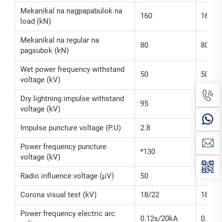
Mekanikal na nagpapabulok na
160
160
load (kN)
Mekanikal na regular na
80
80
pagsubok (kN)
Wet power frequency withstand
50
50
voltage (kV)
Dry lightning impulse withstand
95
95
voltage (kV)
Impulse puncture voltage (P.U)
2.8
2.8
Power frequency puncture
*130
*130
voltage (kV)
Radio influence voltage (μV)
50
50
Corona visual test (kV)
18/22
18/22
Power frequency electric arc
0.12s/20kA
0.12s