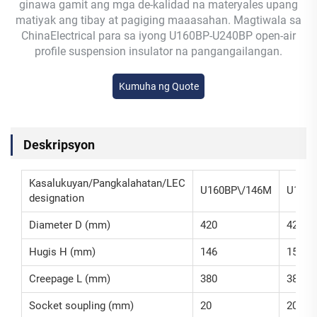
ginawa gamit ang mga de-kalidad na materyales upang
matiyak ang tibay at pagiging maaasahan. Magtiwala sa
ChinaElectrical para sa iyong U160BP-U240BP open-air
profile suspension insulator na pangangailangan.
Kumuha ng Quote
Deskripsyon
Kasalukuyan/Pangkalahatan/LEC
U160BP\/146M
U160B
designation
Diameter D (mm)
420
420
Hugis H (mm)
146
155
Creepage L (mm)
380
380
Socket soupling (mm)
20
20