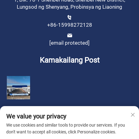
Lungsod ng Shenyang, Probinsya ng Liaoning
+86-15998272128
[email protected]
Kamakailang Post
We value your privacy
We use cookies and similar tools to provide our services. If you
don't want to accept all cookies, click Personalize cookies.
Copyright © by Liaoning Sinotech Group Co.,Ltd.
Patakaran sa