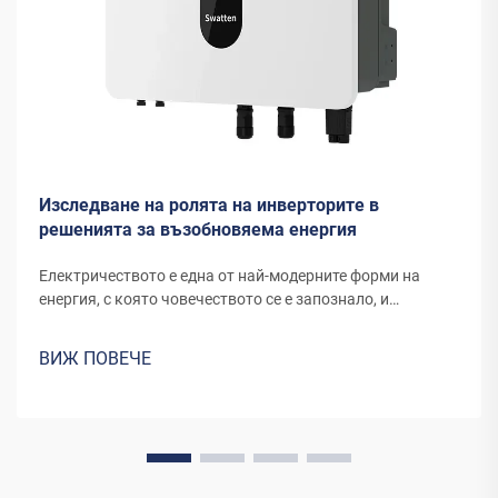
Изследване на ролята на инверторите в
решенията за възобновяема енергия
Електричеството е една от най-модерните форми на
енергия, с която човечеството се е запознало, и
продължава да се развива чрез нови канали и
изобретения. Енергията, която днешните вятърни
ВИЖ ПОВЕЧЕ
турбини или панели за слънчева енергия преобразуват в
електричество, изисква специално оборудване...