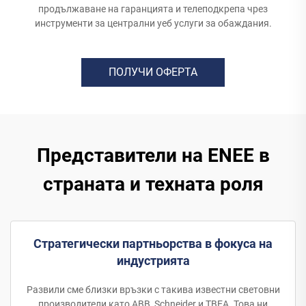
продължаване на гаранцията и телеподкрепа чрез
инструменти за централни уеб услуги за обаждания.
ПОЛУЧИ ОФЕРТА
Представители на ENEE в
страната и техната роля
Стратегически партньорства в фокуса на
индустрията
Развили сме близки връзки с такива известни световни
производители като ABB, Schneider и TBEA. Това ни