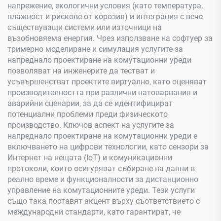
напрежение, екологични условия (като температура,
влажност и рискове от корозия) и интеграция с вече
съществуващи системи или източници на
възобновяема енергия. Чрез използване на софтуер за
тримерно моделиране и симулация услугите за
напреднало проектиране на комутационни уреди
позволяват на инженерите да тестват и
усъвършенстват проектите виртуално, като оценяват
производителността при различни натоварвания и
аварийни сценарии, за да се идентифицират
потенциални проблеми преди физическото
производство. Ключов аспект на услугите за
напреднало проектиране на комутационни уреди е
включването на цифрови технологии, като сензори за
Интернет на нещата (IoT) и комуникационни
протоколи, които осигуряват събиране на данни в
реално време и функционалности за дистанционно
управление на комутационните уреди. Тези услуги
също така поставят акцент върху съответствието с
международни стандарти, като гарантират, че