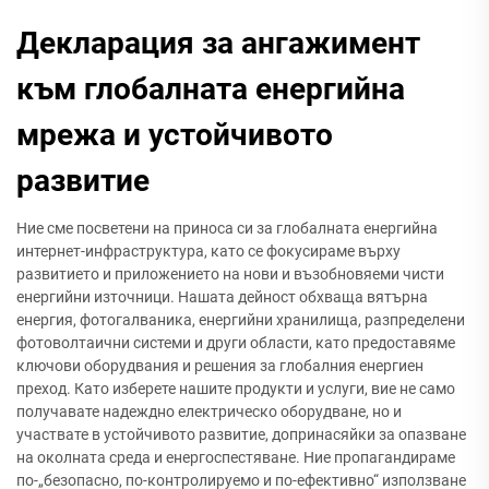
Декларация за ангажимент
към глобалната енергийна
мрежа и устойчивото
развитие
Ние сме посветени на приноса си за глобалната енергийна
интернет-инфраструктура, като се фокусираме върху
развитието и приложението на нови и възобновяеми чисти
енергийни източници. Нашата дейност обхваща вятърна
енергия, фотогалваника, енергийни хранилища, разпределени
фотоволтаични системи и други области, като предоставяме
ключови оборудвания и решения за глобалния енергиен
преход. Като изберете нашите продукти и услуги, вие не само
получавате надеждно електрическо оборудване, но и
участвате в устойчивото развитие, допринасяйки за опазване
на околната среда и енергоспестяване. Ние пропагандираме
по-„безопасно, по-контролируемо и по-ефективно“ използване