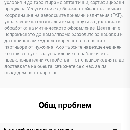
условия и да гарантираме автентични, сертифицирани
продукти. Услугите ни с добавена стойност включват
координация на заводските приемни изпитания (FAT),
управление на оптималните маршрути за доставка и
обработка на митническото оформление. Целта ни е
непрекъснато да намаляваме разходите за набавки и
да повишаваме удовлетвореността на нашите
партньори от чужбина. Ако търсите надежден единен
контактен пункт за управление на набавките на
превключвателни устройства – от спецификацията до
доставката на обекта, свържете се с нас, за да
създадем партньорство.
Общ проблем
Как да избера подходящата модел