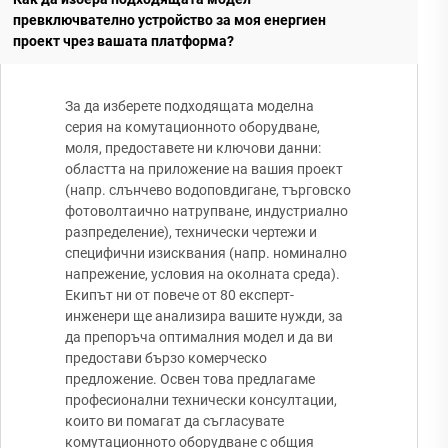
превключвателно устройство за моя енергиен
проект чрез вашата платформа?
За да изберете подходящата моделна
серия на комутационното оборудване,
моля, предоставете ни ключови данни:
областта на приложение на вашия проект
(напр. слънчево водоповдигане, търговско
фотоволтаично натрупване, индустриално
разпределение), технически чертежи и
специфични изисквания (напр. номинално
напрежение, условия на околната среда).
Екипът ни от повече от 80 експерт-
инженери ще анализира вашите нужди, за
да препоръча оптималния модел и да ви
предостави бързо комерческо
предложение. Освен това предлагаме
професионални технически консултации,
които ви помагат да съгласувате
комутационното оборудване с общия