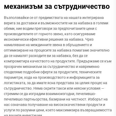
механизъм за сътрудничество
Възползвайки се от предимствата на нашата интегрирана
верига за доставки и възможностите ни за набавка в големи
обеми, ние водим преговори за предпочитаните цени с
производителите от горното звено, като осигуряваме
икономически ефективни решения за набавка. Чрез
намаляване на междинните звена в обръщението и
оптимизиране на процесите за набавка помагаме значително
да се намалят разходите ви за набавка, без да се
компрометира качеството на продуктите. Придържаме се към
прозрачен механизъм за сътрудничество и навременно
споделяме подробни оферти за продуктите, техническите
параметри, хода на производството и информацията за
логистиката, за да имате ясна представа за целия процес на
сътрудничество. Няма скрити такси или неясни условия —
стремим се да изградим взаимноизгодни, печелившо-
печелившо партньорства, базирани на честност. Изборът на
нас означава получаване на висококачествени продукти и
услуги по разумни цени, което максимизира възвращаемостта
на вашите инвестиции.