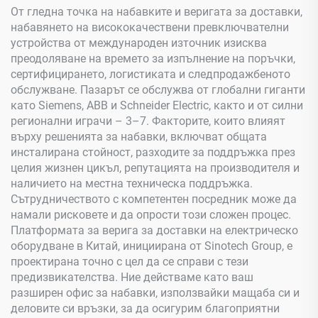
От гледна точка на набавките и веригата за доставки,
набавянето на висококачествени превключвателни
устройства от международен източник изисква
преодоляване на времето за изпълнение на поръчки,
сертифицирането, логистиката и следпродажбеното
обслужване. Пазарът се обслужва от глобални гиганти
като Siemens, ABB и Schneider Electric, както и от силни
регионални играчи – 3–7. Факторите, които влияят
върху решенията за набавки, включват общата
инсталирана стойност, разходите за поддръжка през
целия жизнен цикъл, репутацията на производителя и
наличието на местна техническа поддръжка.
Сътрудничеството с компетентен посредник може да
намали рисковете и да опрости този сложен процес.
Платформата за верига за доставки на електрическо
оборудване в Китай, инициирана от Sinotech Group, е
проектирана точно с цел да се справи с тези
предизвикателства. Ние действаме като ваш
разширен офис за набавки, използвайки мащаба си и
деловите си връзки, за да осигурим благоприятни