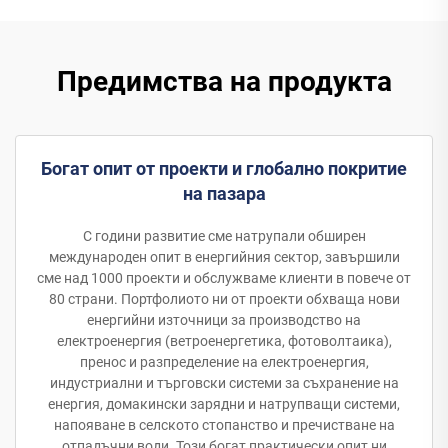
Предимства на продукта
Богат опит от проекти и глобално покритие
на пазара
С години развитие сме натрупали обширен
международен опит в енергийния сектор, завършили
сме над 1000 проекти и обслужваме клиенти в повече от
80 страни. Портфолиото ни от проекти обхваща нови
енергийни източници за производство на
електроенергия (ветроенергетика, фотоволтаика),
пренос и разпределение на електроенергия,
индустриални и търговски системи за съхранение на
енергия, домакински зарядни и натрупващи системи,
напояване в селското стопанство и пречистване на
отпадъчни води. Този богат практически опит ни