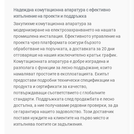
Надеждна комутационна апаратура с ефективно
изпълнение на проекти и поддръжка
Закупихме комутационна апаратура за
модернизиране на електрозахранването на нашата
промишлена инсталация. Ефективното управление на
проекта чрез платформата осигури бързото
обработване на поръчката, а доставката за 20 дни
отговаряше на нашия изключително кратък график.
Комутационната апаратура е добре изградена и
разполага с функции за лесно поддържане, които
намаляват простоите в експлоатацията. Екипът
предостави подробни технически спецификации на
продукта и сертификати за качество,
потвърждаващи съответствието с глобалните
стандарти. Поддръжката след продажбата е лесно
достъпна, а ние получаваме редовни проверки, за да
се гарантира нашето задоволство. Този доставчик
поставя нуждите на клиентите на първо място и
изпълнява поетите си задължения.