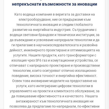
непрекъснати възможности за иновации
Като водеща компания в веригата за доставки на
електрооборудване, ние се придържаме към
технологичната иновация и следим глобалното
развитие на енергийната индустрия. Сътрудничим с
водещи световни брандове и технически институции, за
да въвеждаме и усвояваме напреднали технологии и да
ги прилагаме в научноизследователската и развойна
дейност, инженерното проектиране и оптимизацията на
услугите. Нашите продукти, като трансформатори с
изолация чрез SF6 газ и комутационни устройства, се
отличават с напреднало проектиране и производствени
технологии, които осигуряват отлично изолационно
поведение, висока точност и енергийна ефективност.
Освен това иновираме моделите на предоставяне на
услуги, като интегрираме цифрови технологии в
управлението на проекти и клиентското обслужване, за
да повишаваме ефективността и качеството. Нашата
ангажираност към технологичната иновация ни
позволява да предлагаме по-напреднали, по-ефективни