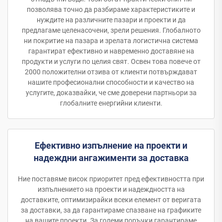
позволява точно да разбираме характеристиките и
нуждите на различните пазари и проекти и да
предлагаме целенасочени, зрели решения. Глобалното
ни покритие на пазара и зрелата логистична система
гарантират ефективно и навременно доставяне на
продукти и услуги по целия свят. Освен това повече от
2000 положителни отзива от клиенти потвърждават
нашите професионални способности и качество на
услугите, доказвайки, че сме доверени партньори за
глобалните енергийни клиенти.
Ефективно изпълнение на проекти и
надеждни ангажименти за доставка
Ние поставяме висок приоритет пред ефективността при
изпълнението на проекти и надеждността на
доставките, оптимизирайки всеки елемент от веригата
за доставки, за да гарантираме спазване на графиките
на вашите проекти. За големи поръчки гарантираме