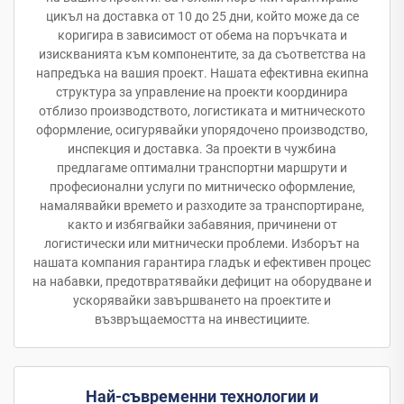
цикъл на доставка от 10 до 25 дни, който може да се
коригира в зависимост от обема на поръчката и
изискванията към компонентите, за да съответства на
напредъка на вашия проект. Нашата ефективна екипна
структура за управление на проекти координира
отблизо производството, логистиката и митническото
оформление, осигурявайки упорядочено производство,
инспекция и доставка. За проекти в чужбина
предлагаме оптимални транспортни маршрути и
професионални услуги по митническо оформление,
намалявайки времето и разходите за транспортиране,
както и избягвайки забавяния, причинени от
логистически или митнически проблеми. Изборът на
нашата компания гарантира гладък и ефективен процес
на набавки, предотвратявайки дефицит на оборудване и
ускорявайки завършването на проектите и
възвръщаемостта на инвестициите.
Най-съвременни технологии и