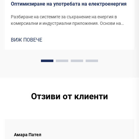
Оптимизиране на употребата на електроенергия
Разбиране на системите за съхранение на енергия в
комерсиални и индустриални приложения. Основи на
системите за съхранение на енергия за обекти в сферата
на търговията и индустрията. Системите за съхранение
ВИЖ ПОВЕЧЕ
на енергия днес действат като критични компоненти за
бизнеса и фабриките в различни области. Те
комбинират...
Отзиви от клиенти
Амара Пател