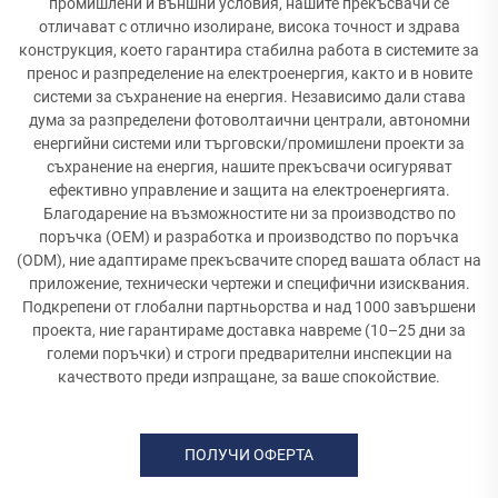
промишлени и външни условия, нашите прекъсвачи се
отличават с отлично изолиране, висока точност и здрава
конструкция, което гарантира стабилна работа в системите за
пренос и разпределение на електроенергия, както и в новите
системи за съхранение на енергия. Независимо дали става
дума за разпределени фотоволтаични централи, автономни
енергийни системи или търговски/промишлени проекти за
съхранение на енергия, нашите прекъсвачи осигуряват
ефективно управление и защита на електроенергията.
Благодарение на възможностите ни за производство по
поръчка (OEM) и разработка и производство по поръчка
(ODM), ние адаптираме прекъсвачите според вашата област на
приложение, технически чертежи и специфични изисквания.
Подкрепени от глобални партньорства и над 1000 завършени
проекта, ние гарантираме доставка навреме (10–25 дни за
големи поръчки) и строги предварителни инспекции на
качеството преди изпращане, за ваше спокойствие.
ПОЛУЧИ ОФЕРТА