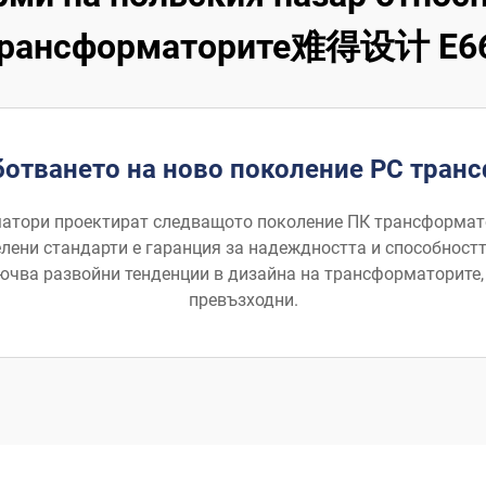
трансформаторите难得设计 E6
ботването на ново поколение PC тран
атори проектират следващото поколение ПК трансформато
лени стандарти е гаранция за надеждността и способностт
ючва развойни тенденции в дизайна на трансформаторите, 
превъзходни.