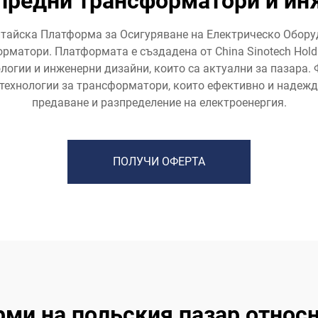
апредни трансформатори и ин
Китайска Платформа за Осигуряване на Електрическо Обору
матори. Платформата е създадена от China Sinotech Holdin
логии и инженерни дизайни, които са актуални за пазара.
 технологии за трансформатори, които ефективно и надеж
предаване и разпределение на електроенергия.
ПОЛУЧИ ОФЕРТА
рми на польския пазар относ