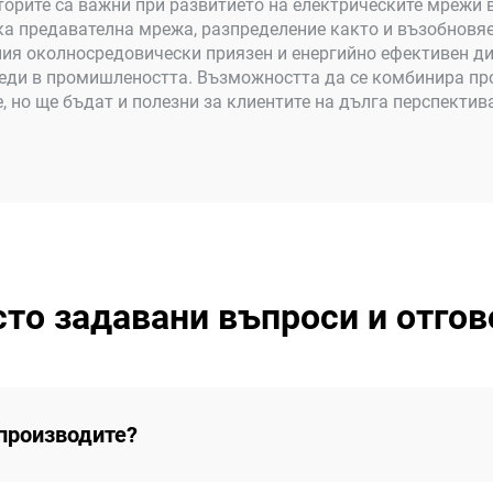
орите са важни при развитието на електрическите мрежи 
ска предавателна мрежа, разпределение както и възобновя
ния околносредовически приязен и енергийно ефективен д
реди в промишлеността. Възможността да се комбинира про
, но ще бъдат и полезни за клиентите на дълга перспектив
сто задавани въпроси и отгов
производите?