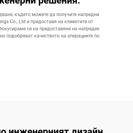
женерни решения.
дване, където можете да получите напредни
gs Co., Ltd и предоставя на клиентите от
 Фокусираме се на предоставяне на напреден
дно подобряват качеството на операциите по
но инженерният дизайн