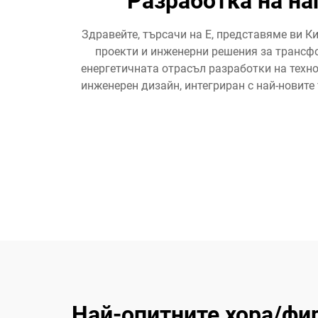
Разработка на н
Здравейте, търсачи на E, представяме ви 
проекти и инженерни решения за трансфор
енергетичната отрасъл разработки на техно
инженерен дизайн, интегриран с най-новите
Най-опитните хора/фи