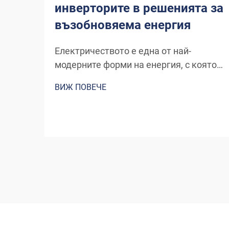
инверторите в решенията за
възобновяема енергия
Електричеството е една от най-
модерните форми на енергия, с която
човечеството се е запознало, и
ВИЖ ПОВЕЧЕ
продължава да се развива чрез нови
канали и изобретения. Енергията,
която днешните вятърни турбини или
панели за слънчева енергия
преобразуват в електричество,
изисква специално оборудване...