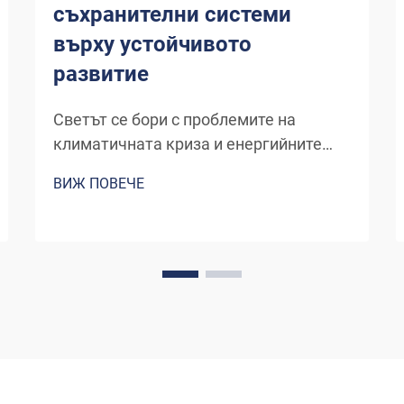
съхранителни системи
върху устойчивото
развитие
Светът се бори с проблемите на
климатичната криза и енергийните
нужди. При такива условия, системите
ВИЖ ПОВЕЧЕ
за съхранение на енергия (ESS) се
оказаха ключова технология при
прехода към 'зелена' икономика. В
този блог ще намерите различни
видове...