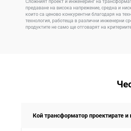
Сложният проект и инженеринг на трансформат
предаване на висока напрежение, средна и ни
които са ценово конкурентни благодаря на тех
технология, работеща в различни инженерни с
продуктите не само ще отговарят на критериите
Че
Кой трансформатор проектирате и 