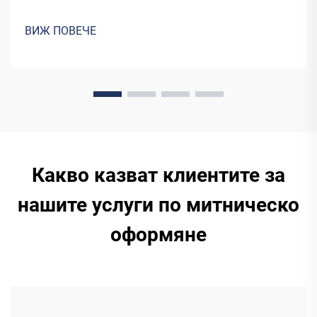
продължава да се развива чрез нови канали и
изобретения. Енергията, която днешните вятърни
ВИЖ ПОВЕЧЕ
турбини или панели за слънчева енергия преобразуват в
електричество, изисква специално оборудване...
Какво казват клиентите за
нашите услуги по митническо
оформяне