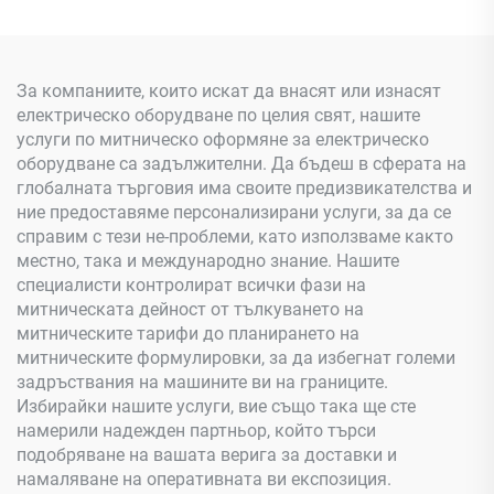
За компаниите, които искат да внасят или изнасят
електрическо оборудване по целия свят, нашите
услуги по митническо оформяне за електрическо
оборудване са задължителни. Да бъдеш в сферата на
глобалната търговия има своите предизвикателства и
ние предоставяме персонализирани услуги, за да се
справим с тези не-проблеми, като използваме както
местно, така и международно знание. Нашите
специалисти контролират всички фази на
митническата дейност от тълкуването на
митническите тарифи до планирането на
митническите формулировки, за да избегнат големи
задръствания на машините ви на границите.
Избирайки нашите услуги, вие също така ще сте
намерили надежден партньор, който търси
подобряване на вашата верига за доставки и
намаляване на оперативната ви експозиция.