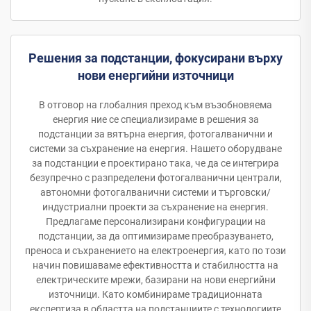
Решения за подстанции, фокусирани върху
нови енергийни източници
В отговор на глобалния преход към възобновяема
енергия ние се специализираме в решения за
подстанции за вятърна енергия, фотогалванични и
системи за съхранение на енергия. Нашето оборудване
за подстанции е проектирано така, че да се интегрира
безупречно с разпределени фотогалванични централи,
автономни фотогалванични системи и търговски/
индустриални проекти за съхранение на енергия.
Предлагаме персонализирани конфигурации на
подстанции, за да оптимизираме преобразуването,
преноса и съхранението на електроенергия, като по този
начин повишаваме ефективността и стабилността на
електрическите мрежи, базирани на нови енергийни
източници. Като комбинираме традиционната
експертиза в областта на подстанциите с технологиите