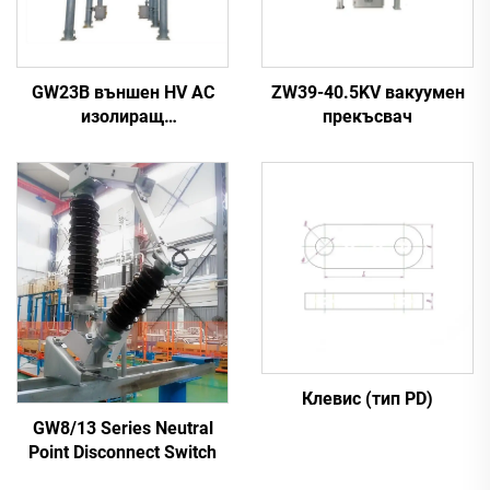
GW23B външен HV AC
ZW39-40.5KV вакуумен
изолиращ
прекъсвач
превключвател
Клевис (тип PD)
GW8/13 Series Neutral
Point Disconnect Switch