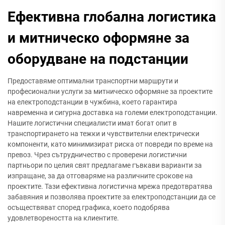
Ефективна глобална логистика
и митническо оформяне за
оборудване на подстанции
Предоставяме оптимални транспортни маршрути и
професионални услуги за митническо оформяне за проектите
на електроподстанции в чужбина, което гарантира
навременна и сигурна доставка на големи електроподстанции.
Нашите логистични специалисти имат богат опит в
транспортирането на тежки и чувствителни електрически
компоненти, като минимизират риска от повреди по време на
превоз. Чрез сътрудничество с проверени логистични
партньори по целия свят предлагаме гъвкави варианти за
изпращане, за да отговаряме на различните срокове на
проектите. Тази ефективна логистична мрежа предотвратява
забавяния и позволява проектите за електроподстанции да се
осъществяват според графика, което подобрява
удовлетвореността на клиентите.