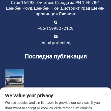
Стая 16-298, 3-и етаж, Сграда за РИ 1, № 78-1
Шенбей Роуд, Шенбей Нюй Дистрикт, град Шенян,
провинция Ляонинг
+86-15998272128
[email protected]
Последна публикация
We value your privacy
We use cookies and similar tools to provide our services. If you
don't want to accept all cookies, click Personalize cookies.