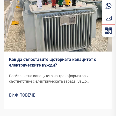
Как да съпоставите щотерната капацитет с
електрическите нужди?
Разбиране на капацитета на трансформатор и
съответствие с електрическата зареда. Защо
правилното съответствие предотвратява системни
събития. Правилното съответствие между капацитета
ВИЖ ПОВЕЧЕ
на трансформаторите и електрическите зареди е
необходимо за гарантиране на надеждността и
ефективността на системата. Когато...