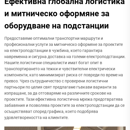
Ефективна глобална логистика
и митническо оформяне за
оборудване на подстанции
Предоставяме оптимални транспортни маршрути и
професионални услуги за митническо оформяне за проектите
на електроподстанции в чужбина, което гарантира
навременна и сигурна доставка на големи електроподстанции.
Нашите логистични специалисти имат богат опит в
транспортирането на тежки и чувствителни електрически
компоненти, като минимизират риска от повреди по време на
превоз. Чрез сътрудничество с проверени логистични
партньори по целия свят предлагаме гъвкави варианти за
изпращане, за да отговаряме на различните срокове на
проектите. Тази ефективна логистична мрежа предотвратява
забавяния и позволява проектите за електроподстанции да се
осъществяват според графика, което подобрява
удовлетвореността на клиентите.