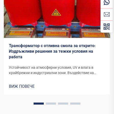
Трансформатор с отливна смола за открито:
Издръжливи решения за тежки условия на
работа
Устойчивост на атмосферни условия, UV и влага в
крайбрежни и индустриални зони. Въздействие на
ултравиолетовите лъчи и дългосрочното разрушаване
на полимери на слънце и влажност. Трансформаторите,
ВИЖ ПОВЕЧЕ
поставени навън в крайбрежни райони или
индустриални зони, изпитват значително по-бързо
износване и повреди...