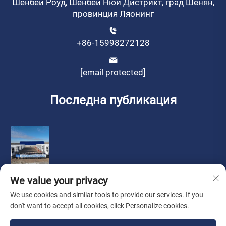
Шенбей Роуд, Шенбей Нюй Дистрикт, град Шенян,
провинция Ляонинг
+86-15998272128
[email protected]
Последна публикация
We value your privacy
We use cookies and similar tools to provide our services. If you
don't want to accept all cookies, click Personalize cookies.
Copyright © by Liaoning Sinotech Group Co., Ltd.
Политика