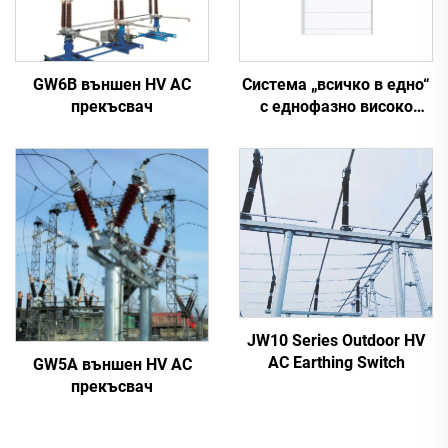
GW6B външен HV AC
Система „всичко в едно“
прекъсвач
с еднофазно високо
напрежение
JW10 Series Outdoor HV
AC Earthing Switch
GW5A външен HV AC
прекъсвач