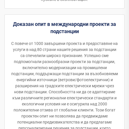
Доказан опит в международни проекти за
подстанции
С повече от 1000 завършени проекта и предоставяне на
услуги в над 80 страни нашите решения за подстанции
са спечелили широко признание. Успешно сме
подпомогнали разнообразни проекти за подстанции,
включително модернизации на промишлени
подстанции, поддържащи подстанции за възобновяеми
енергийни източници (ветрови/фотоелектрични) и
разширения на градските електрически мрежи чрез
нови подстанции. Способността ни да се адаптираме
към различните регионални електрически стандарти и
екологични условия ни е осигурила над 2000
положителни отзива от глобални клиенти. Този богат
проектен опит ни позволява да предвиждаме
потенциални предизвикателства и да предлагаме
персонализирани решения за подстанции, което