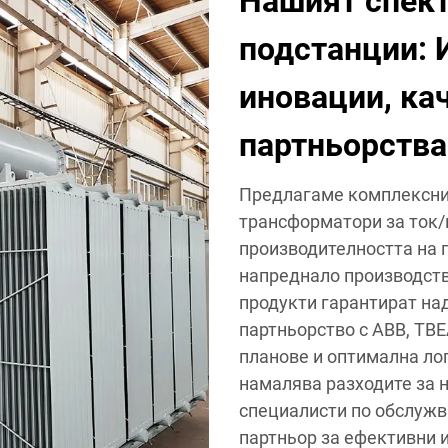
Нашият спект
подстанции: 
иновации, ка
партньорства
Предлагаме комплексни 
трансформатори за ток/
производителността на 
напреднало производств
продукти гарантират на
партньорство с ABB, TBE
планове и оптимална лог
намалява разходите за н
специалисти по обслужв
партньор за ефективни 