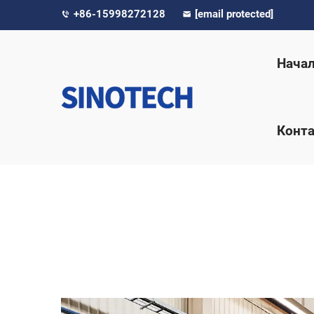
+86-15998272128
[email protected]
Нача
Конта