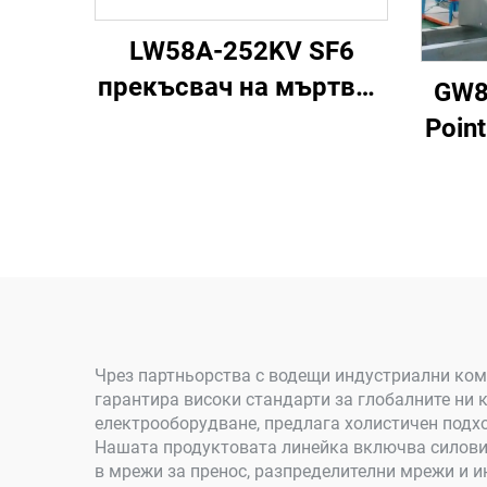
LW58A-252KV SF6
прекъсвач на мъртвия
GW8/
резервоар
Point
Чрез партньорства с водещи индустриални ком
гарантира високи стандарти за глобалните ни 
електрооборудване, предлага холистичен подх
Нашата продуктовата линейка включва силови 
в мрежи за пренос, разпределителни мрежи и 