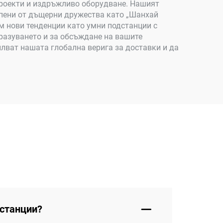
проекти и издръжливо оборудване. Нашият
епени от дъщерни дружества като „Шанхай
ъм нови тенденции като умни подстанции с
разуването и за обсъждане на вашите
илват нашата глобална верига за доставки и да
дстанции?