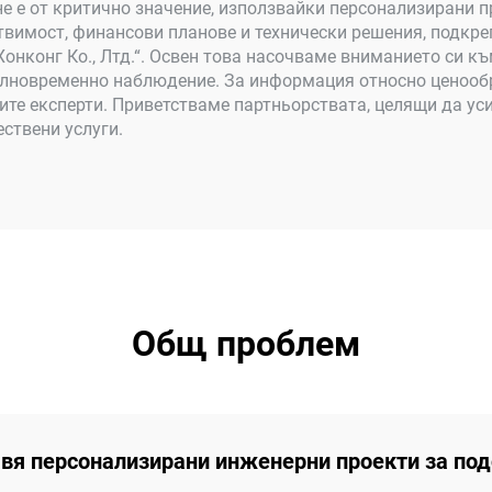
е е от критично значение, използвайки персонализирани 
вимост, финансови планове и технически решения, подкр
 Хонконг Ко., Лтд.“. Освен това насочваме вниманието си к
реалновременно наблюдение. За информация относно ценооб
ите експерти. Приветстваме партньорствата, целящи да ус
ствени услуги.
Общ проблем
вя персонализирани инженерни проекти за по