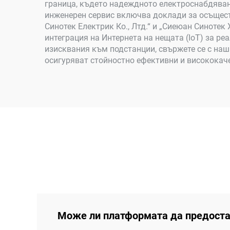
граница, където надеждното електроснабдяван
инженерен сервис включва доклади за осъщест
Синотек Електрик Ко., Лтд.“ и „Сиеюан Синотек
интеграция на Интернета на нещата (IoT) за 
изисквания към подстанции, свържете се с наш
осигуряват стойностно ефективни и висококаче
Може ли платформата да предоста