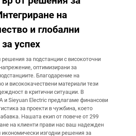
ър от решения за
Интегриране на
чество и глобални
 за успех
решения за подстанции с високоточни
напрежение, оптимизирани за
подстанциите. Благодарение на
о и висококачествени материали тези
деждност в критични ситуации. В
A и Sieyuan Electric предлагаме финансови
истика за проекти в чужбина, което
абавка. Нашата екип от повече от 299
ане на клиенти прави нас ваш надежден
и икономически изгодни решения за