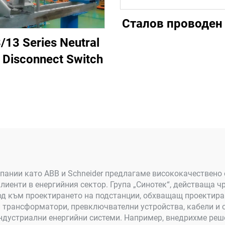
Сталов проводен
13 Series Neutral
 Disconnect Switch
пании като ABB и Schneider предлагаме висококачествено 
клиенти в енергийния сектор. Група „Синотек“, действаща 
од към проектирането на подстанции, обхващащ проектиран
трансформатори, превключвателни устройства, кабели и с
индустриални енергийни системи. Например, внедрихме реш