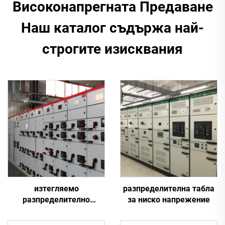
Високонапрегната Предаване
Наш каталог съдържа най-
строгите изисквания
изтегляемо
разпределителна табла
разпределително
за ниско напрежение
устройство за ниско
напрежение