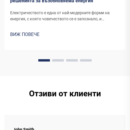
решенията за възобновяема енергия
Електричеството е една от най-модерните форми на
енергия, с която човечеството се е запознало, и
продължава да се развива чрез нови канали и
изобретения. Енергията, която днешните вятърни
ВИЖ ПОВЕЧЕ
турбини или панели за слънчева енергия преобразуват в
електричество, изисква специално оборудване...
Отзиви от клиенти
John Smith