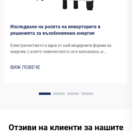
Изследване на ролята на инверторите в
решенията за възобновяема енергия
Електричеството е една от най-модерните форми на
енергия, с която човечеството се е запознало, и
продължава да се развива чрез нови канали и
изобретения. Енергията, която днешните вятърни
ВИЖ ПОВЕЧЕ
турбини или панели за слънчева енергия преобразуват в
електричество, изисква специално оборудване...
Отзиви на клиенти за нашите