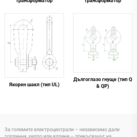
трансформатор
трансформатор
Дългоглазо гнуще (тип Q
Якорен шакл (тип UL)
& QP)
За големите електроцентрали – независимо дали
топлинни, хидро или ядрени – прекъсвачът на