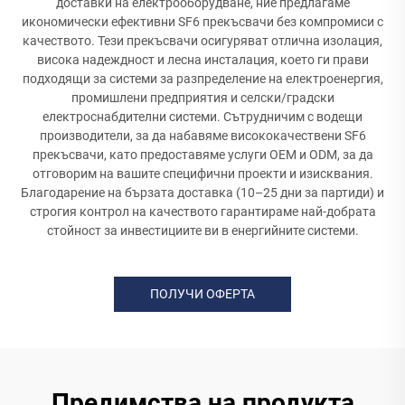
доставки на електрооборудване, ние предлагаме
икономически ефективни SF6 прекъсвачи без компромиси с
качеството. Тези прекъсвачи осигуряват отлична изолация,
висока надеждност и лесна инсталация, което ги прави
подходящи за системи за разпределение на електроенергия,
промишлени предприятия и селски/градски
електроснабдителни системи. Сътрудничим с водещи
производители, за да набавяме висококачествени SF6
прекъсвачи, като предоставяме услуги OEM и ODM, за да
отговорим на вашите специфични проекти и изисквания.
Благодарение на бързата доставка (10–25 дни за партиди) и
строгия контрол на качеството гарантираме най-добрата
стойност за инвестициите ви в енергийните системи.
ПОЛУЧИ ОФЕРТА
Предимства на продукта