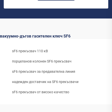
вакуумно-дъгов гасителен ключ SF6
sF6 прекъсвач 110 кВ
порцеланов колонен SF6 прекъсвач
sF6 прекъсвач за предавателна линия
надежден доставчик на SF6 прекъсвачи
sF6 прекъсвач от високо качество