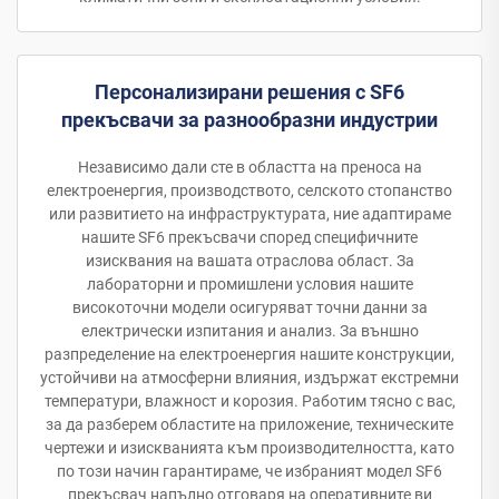
Персонализирани решения с SF6
прекъсвачи за разнообразни индустрии
Независимо дали сте в областта на преноса на
електроенергия, производството, селското стопанство
или развитието на инфраструктурата, ние адаптираме
нашите SF6 прекъсвачи според специфичните
изисквания на вашата отраслова област. За
лабораторни и промишлени условия нашите
високоточни модели осигуряват точни данни за
електрически изпитания и анализ. За външно
разпределение на електроенергия нашите конструкции,
устойчиви на атмосферни влияния, издържат екстремни
температури, влажност и корозия. Работим тясно с вас,
за да разберем областите на приложение, техническите
чертежи и изискванията към производителността, като
по този начин гарантираме, че избраният модел SF6
прекъсвач напълно отговаря на оперативните ви