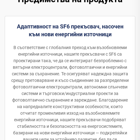
Адаптивност на SF6 прекъсвач, насочен
към нови енергийни източници
В съответствие с глобалния преход към възобновяеми
енергийни източници, нашите прекъсвачи с SF6 са
проектирани така, че да се интегрират безпроблемно с
вятърни електроцентрали, фотоволтаични и енергийни
системи за съхранение. Те осигуряват надеждна защита
срещу претоварване и късо съединение за разпределени
фотоволтаични електроцентрали, автономни слънчеви
системи и търговски/индустриални проекти за
фотоволтаично съхранение и зареждане. Благодарение
на напредналите конструктивни особености, които
отчитат променливия изход на възобновяемите
енергийни източници, нашите прекъсвачи подобряват
стабилността и безопасността на енергосистемите,
базирани на нови енергийни източници — подкрепяйки
вашите цели за устойчиво развитие, без да се