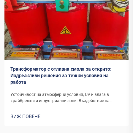
Трансформатор с отливна смола за открито:
Издръжливи решения за тежки условия на
работа
Устойчивост на атмосферни условия, UV и влага в
крайбрежни и индустриални зони. Въздействие на
ултравиолетовите лъчи и дългосрочното разрушаване
на полимери на слънце и влажност. Трансформаторите,
ВИЖ ПОВЕЧЕ
поставени навън в крайбрежни райони или
индустриални зони, изпитват значително по-бързо
износване и повреди...