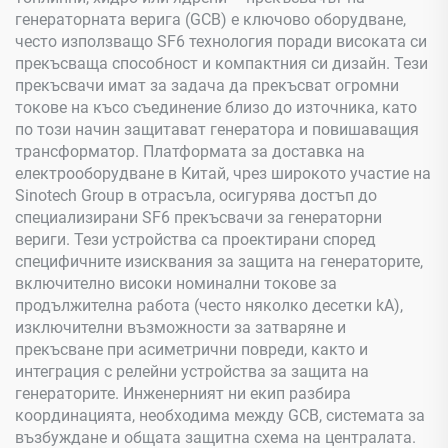
генераторната верига (GCB) е ключово оборудване,
често използващо SF6 технология поради високата си
прекъсваща способност и компактния си дизайн. Тези
прекъсвачи имат за задача да прекъсват огромни
токове на късо съединение близо до източника, като
по този начин защитават генератора и повишаващия
трансформатор. Платформата за доставка на
електрооборудване в Китай, чрез широкото участие на
Sinotech Group в отрасъла, осигурява достъп до
специализирани SF6 прекъсвачи за генераторни
вериги. Тези устройства са проектирани според
специфичните изисквания за защита на генераторите,
включително високи номинални токове за
продължителна работа (често няколко десетки kA),
изключителни възможности за затваряне и
прекъсване при асиметрични повреди, както и
интеграция с релейни устройства за защита на
генераторите. Инженерният ни екип разбира
координацията, необходима между GCB, системата за
възбуждане и общата защитна схема на централата.