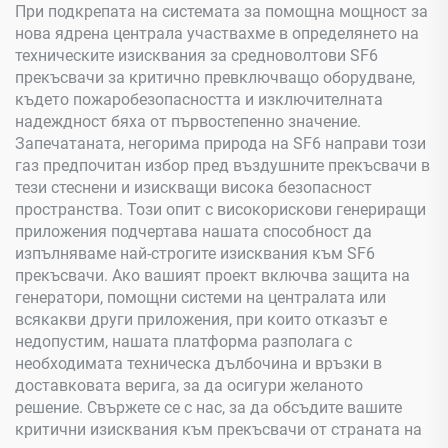
При подкрепата на системата за помощна мощност за
нова ядрена централа участвахме в определянето на
техническите изисквания за средноволтови SF6
прекъсвачи за критично превключващо оборудване,
където пожаробезопасността и изключителната
надеждност бяха от първостепенно значение.
Запечатаната, негорима природа на SF6 направи този
газ предпочитан избор пред въздушните прекъсвачи в
тези стеснени и изискващи висока безопасност
пространства. Този опит с високорискови генериращи
приложения подчертава нашата способност да
изпълняваме най-строгите изисквания към SF6
прекъсвачи. Ако вашият проект включва защита на
генератори, помощни системи на централата или
всякакви други приложения, при които отказът е
недопустим, нашата платформа разполага с
необходимата техническа дълбочина и връзки в
доставковата верига, за да осигури желаното
решение. Свържете се с нас, за да обсъдите вашите
критични изисквания към прекъсвачи от страната на