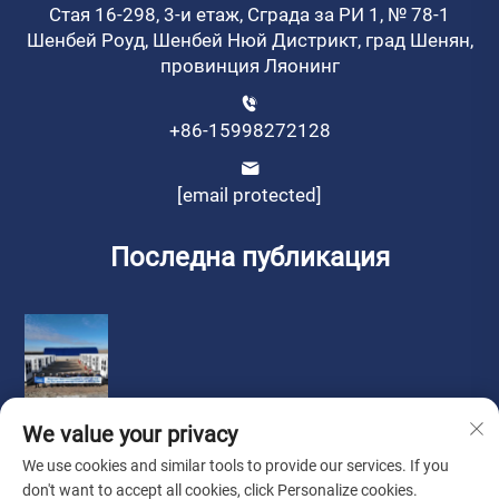
Стая 16-298, 3-и етаж, Сграда за РИ 1, № 78-1
Шенбей Роуд, Шенбей Нюй Дистрикт, град Шенян,
провинция Ляонинг
+86-15998272128
[email protected]
Последна публикация
We value your privacy
We use cookies and similar tools to provide our services. If you
don't want to accept all cookies, click Personalize cookies.