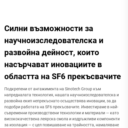
Силни възможности за
научноизследователска и
развойна дейност, които
насърчават иновациите в
областта на SF6 прекъсвачите
Подкрепени от ангажимента на Sinotech Group към
напредналата технология, нашата научноизследователска и
развойна екип непрекъснато осъществява иновации, за да
подобри работата на SF6 прекъсвачите. Инвестираме в най-
съвременни производствени технологии и материали — като
висококачествена леярска смола и издръжливи компоненти
за изолация — с цел повишаване на трайността, намаляване