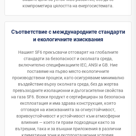
компрометира цялостта на енергосистемата.
Съответствие с международните стандарти
и екологичните изисквания
Нашият SF6 прекъсвачи отговарят на глобалните
стандарти за безопасност и околната среда,
включително спецификациите IEC, ANSI и GB. Ние
поставяме на първо място екологичните
производствени процеси, като осигуряваме минимално
въздействие върху околната среда, без да жертва
превъзходните изолационни и дъгогасителни свойства
на газа SF6. Всеки продукт е сертифициран за безопасна
експлоатация и има здрава конструкция, която
отговаря на изискванията за огнеустойчивост,
взривоустойчивост и устойчивост към атмосферни
влияния — което ги прави подходящи както за
вътрешни, така и за външни приложения в различни
климатични зони и експлоатационни условия.