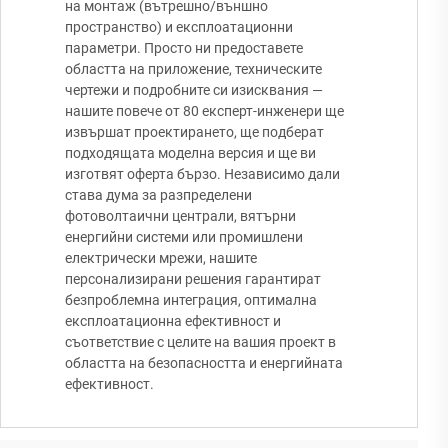
на монтаж (вътрешно/външно
пространство) и експлоатационни
параметри. Просто ни предоставете
областта на приложение, техническите
чертежи и подробните си изисквания —
нашите повече от 80 експерт-инженери ще
извършат проектирането, ще подберат
подходящата моделна версия и ще ви
изготвят оферта бързо. Независимо дали
става дума за разпределени
фотоволтаични централи, вятърни
енергийни системи или промишлени
електрически мрежи, нашите
персонализирани решения гарантират
безпроблемна интеграция, оптимална
експлоатационна ефективност и
съответствие с целите на вашия проект в
областта на безопасността и енергийната
ефективност.