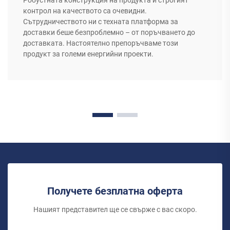
Робустната конструкция на продукта и строгият
контрол на качеството са очевидни.
Сътрудничеството ни с техната платформа за
доставки беше безпроблемно – от поръчването до
доставката. Настоятелно препоръчваме този
продукт за големи енергийни проекти.
Получете безплатна оферта
Нашият представител ще се свърже с вас скоро.