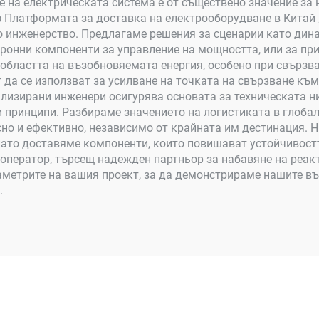
 на електрическата система е от съществено значение за 
з Платформата за доставка на електрооборудване в Китай „
о инженерство. Предлагаме решения за сценарии като дин
тронни компоненти за управление на мощността, или за пр
В областта на възобновяемата енергия, особено при свързв
 да се използват за усилване на точката на свързване к
ализирани инженери осигурява основата за техническата н
 принципи. Разбираме значението на логистиката в глоба
сно и ефективно, независимо от крайната им дестинация. 
като доставяме компоненти, които повишават устойчивостт
ератор, търсещ надежден партньор за набавяне на реакто
раметрите на вашия проект, за да демонстрираме нашите 
.