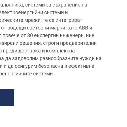
алваника, системи за съхранение на
 електроенергийни системи и
рическите мрежи; те се интегрират
 от водещи световни марки като ABB и
т повече от 80 експертни инженери, ние
зирани решения, строги предварителни
о преди доставка и комплексна
за да задоволим разнообразните нужди на
и и да осигурим безопасна и ефективна
оенергийните системи.