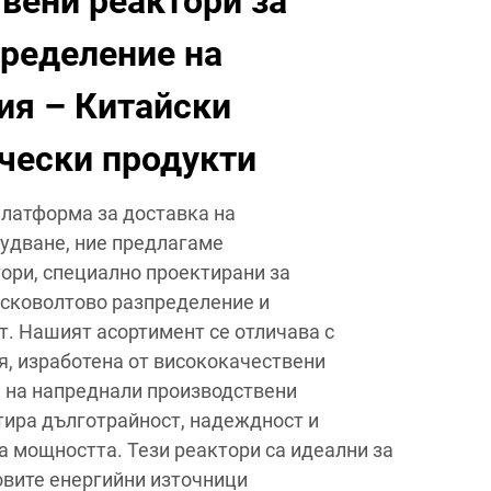
вени реактори за
пределение на
ия – Китайски
чески продукти
платформа за доставка на
удване, ние предлагаме
ори, специално проектирани за
исковолтово разпределение и
. Нашият асортимент се отличава с
, изработена от висококачествени
е на напреднали производствени
нтира дълготрайност, надеждност и
а мощността. Тези реактори са идеални за
овите енергийни източници