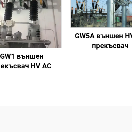
GW5A външен H
прекъсвач
GW1 външен
рекъсвач HV AC