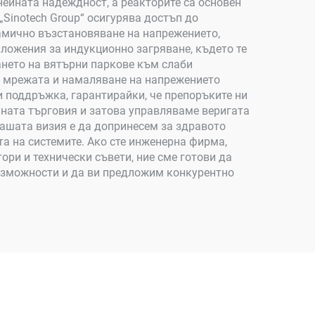
нейната надеждност, а реакторите са основен
Sinotech Group“ осигурява достъп до
амично възстановяване на напрежението,
иложения за индукционно загряване, където те
ането на вятърни паркове към слаби
ъм мрежата и намаляване на напрежението
и поддръжка, гарантирайки, че препоръките ни
лната търговия и затова управляваме веригата
Нашата визия е да допринесем за здравото
а на системите. Ако сте инженерна фирма,
ри и технически съвети, ние сме готови да
възможности и да ви предложим конкурентно