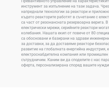
Превантивното управление на характеристиките
инструмент за изпълнение на тази задача. Чре
напреднали технологии за реактори и приложн
където реакторите работят в съчетание с елек
са част от резонансната резервоарна верига. 
електрически мрежи, серийните реактори могат
колебания. Нашата екип от повече от 80 специ
са обосновани и базирани на здрави инженерни
за доставки, за да доставяме реактори безопа
развитие на глобалната енергийна индустрия, 
електроснабдителна компания или промишлен оп
сътрудничим. Каним ви да споделите с нас па
оферта, персонализирана според вашите нужди