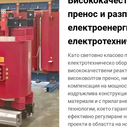
Висококачест
пренос и раз
електроенерг
електротехни
Като световно класово 
електротехническо обор
висококачествени реакт
високоволтов пренос, н
компенсация на мощност
издръжлива конструкция
материали и с прилаган
технологии, което гара
ефективно регулиране н
проекти в областта на н