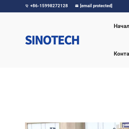
+86-15998272128
[email protected]
Нача
Конта