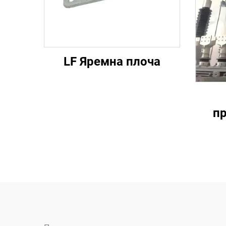
LF Яремна плоча
п