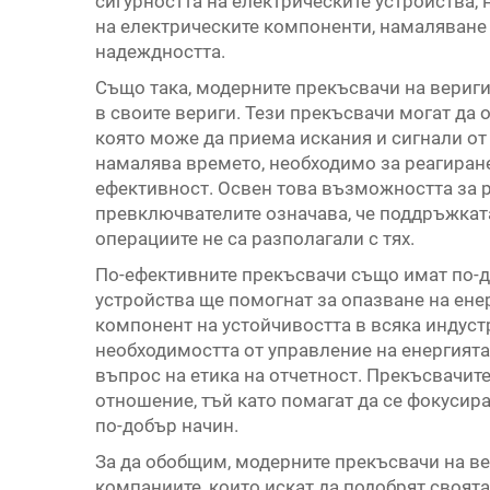
сигурността на електрическите устройства,
на електрическите компоненти, намаляване 
надеждността.
Също така, модерните прекъсвачи на вериги
в своите вериги. Тези прекъсвачи могат да 
която може да приема искания и сигнали от
намалява времето, необходимо за реагиране
ефективност. Освен това възможността за 
превключвателите означава, че поддръжкат
операциите не са разполагали с тях.
По-ефективните прекъсвачи също имат по-д
устройства ще помогнат за опазване на енер
компонент на устойчивостта в всяка индуст
необходимостта от управление на енергията 
въпрос на етика на отчетност. Прекъсвачит
отношение, тъй като помагат да се фокусир
по-добър начин.
За да обобщим, модерните прекъсвачи на ве
компаниите, които искат да подобрят своята