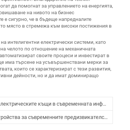
гат да помогнат за управлението на енергията,
повишаване на нивото на бизнес
е е сигурно, че в бъдеще напредналите
ато място в стремежа към високи постижения в
на интелигентни електрически системи, като
 на челото по отношение на механичната
автоматизират своите процеси и инвестират в
и ще има търсене на усъвършенствани мерки за
ата, които се характеризират с тези развития,
тивни дейности, но и да имат доминиращо
трическите къщи в съвременната инфраструктура
временните предизвикателства в разпределението на енергия