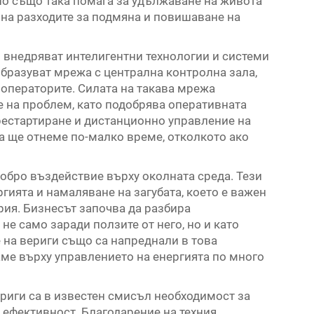
 но също така помага за удължаване на живота
на разходите за подмяна и повишаване на
 внедряват интелигентни технологии и системи
образуват мрежа с централна контролна зала,
 операторите. Силата на такава мрежа
 на проблем, като подобрява оперативната
рестартиране и дистанционно управление на
а ще отнеме по-малко време, отколкото ако
обро въздействие върху околната среда. Тези
гията и намаляване на загубата, което е важен
рия. Бизнесът започва да разбира
не само заради ползите от него, но и като
е на вериги също са напреднали в това
аме върху управлението на енергията по много
риги са в известен смисъл необходимост за
 ефективност. Благодарение на техния