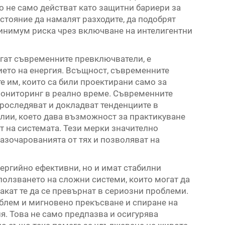
о не само действат като защитни бариери за
ъстояние да намалят разходите, да подобрят
минимум риска чрез включване на интелигентни
гат съвременните превключватели, е
ето на енергия. Всъщност, съвременните
е им, които са били проектирани само за
 мониторинг в реално време. Съвременните
проследяват и докладват тенденциите в
лии, което дава възможност за практикуване
т на системата. Тези мерки значително
азочарованията от тях и позволяват на
ергийно ефективни, но и имат стабилни
олзването на сложни системи, които могат да
чакат те да се превърнат в сериозни проблеми.
облем и мигновено прекъсване и спиране на
. Това не само предпазва и осигурява