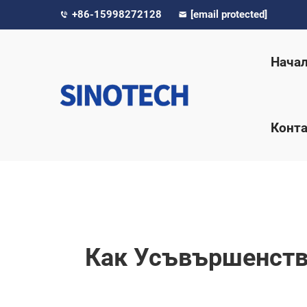
+86-15998272128
[email protected]
Нача
Конта
Как Усъвършенств