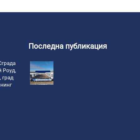
Последна публикация
 Сграда
й Роуд,
 град
онинг