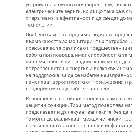
устройства са много по-напреднали, тъй кат
електрическите вериги, но също така са в с
оперативната ефективност и да сведат до 
технологии.
Особено важното предимство, което предла
възможността за мониторинг на потреблени
прекъсвачи, за разлика от предшественицит
работа при повреда, имат способността за
системи, работещи в задния край, могат да 
потреблението на енергия и всякакви анома
на поддръжка, за да се избегне неизправнос
намаляват вероятността от прекъсвания и р
предприятията да работят по-лесно.
Разширените превключватели не само са ен
защитни функции. Този метод позволява изп
предсказват и да лекуват заплахите, без да 
Те могат да различават между истински пр
прекъсвания въз основа на тази информация