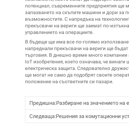
потенциал, съвременните предприятия ще мо
запазването на скъпите машини и дори за 
възможностите. С напредъка на технологиит
прекъсвачи на вериги ще заемат по-изтъкн
управлението на операциите.
В бъдеще ще има все по-голямо използване 
напреднали прекъсвачи на вериги ще бъдат
търговия. В днешно време много компании 
IoT изобретения, което означава, че винаг
електрическа защита. Следователно дружеств
ще могат не само да подобрят своите опера
положение на съответните си пазари.
Предишна:
Разбиране на значението на елек
Следваща:
Решения за комутационни устройства за съ