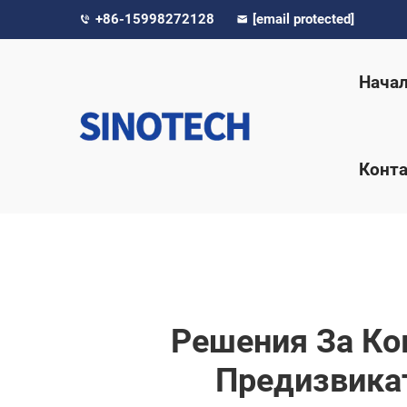
+86-15998272128
[email protected]
Нача
Конта
Решения За Ко
Предизвикат