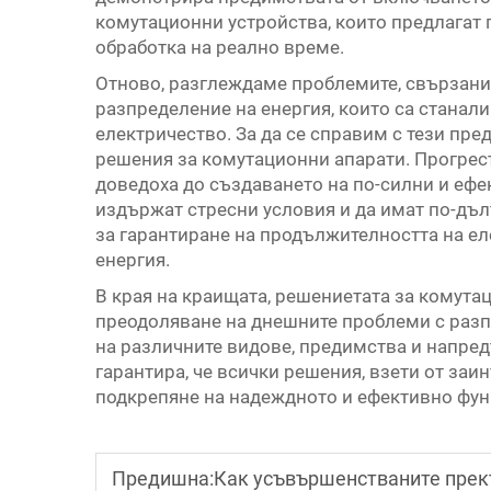
комутационни устройства, които предлагат
обработка на реално време.
Отново, разглеждаме проблемите, свързани 
разпределение на енергия, които са станал
електричество. За да се справим с тези пре
решения за комутационни апарати. Прогрес
доведоха до създаването на по-силни и ефе
издържат стресни условия и да имат по-дъл
за гарантиране на продължителността на ел
енергия.
В края на краищата, решениетата за комута
преодоляване на днешните проблеми с разп
на различните видове, предимства и напред
гарантира, че всички решения, взети от заи
подкрепяне на надеждното и ефективно фун
Предишна:
Как усъвършенстваните прекъс