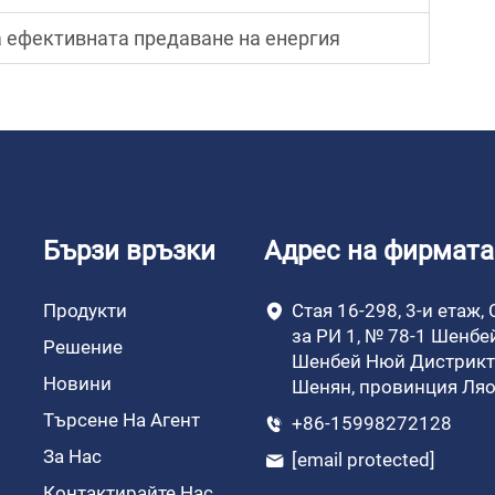
 ефективната предаване на енергия
Бързи връзки
Адрес на фирмата
Продукти
Стая 16-298, 3-и етаж,
за РИ 1, № 78-1 Шенбе
Решение
Шенбей Нюй Дистрикт,
Новини
Шенян, провинция Ля
Търсене На Агент
+86-15998272128
За Нас
[email protected]
Контактирайте Нас