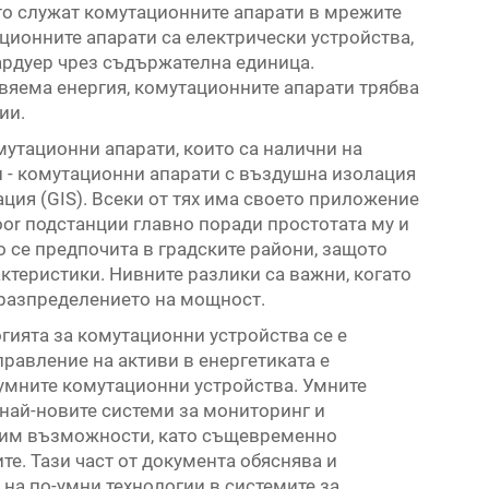
то служат комутационните апарати в мрежите
ционните апарати са електрически устройства,
ардуер чрез съдържателна единица.
вяема енергия, комутационните апарати трябва
ии.
мутационни апарати, които са налични на
и - комутационни апарати с въздушна изолация
ация (GIS). Всеки от тях има своето приложение
oor подстанции главно поради простотата му и
но се предпочита в градските райони, защото
ктеристики. Нивните разлики са важни, когато
 разпределението на мощност.
гията за комутационни устройства се е
равление на активи в енергетиката е
умните комутационни устройства. Умните
най-новите системи за мониторинг и
е им възможности, като същевременно
е. Тази част от документа обяснява и
на по-умни технологии в системите за