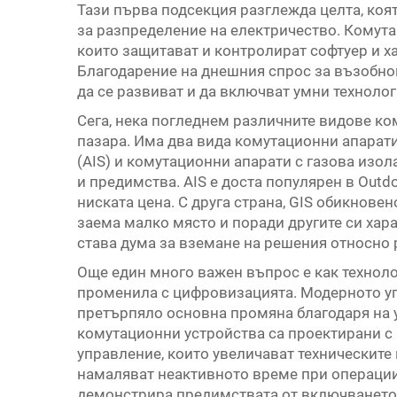
Тази първа подсекция разглежда целта, коя
за разпределение на електричество. Комута
които защитават и контролират софтуер и х
Благодарение на днешния спрос за възобно
да се развиват и да включват умни технолог
Сега, нека погледнем различните видове ко
пазара. Има два вида комутационни апарат
(AIS) и комутационни апарати с газова изол
и предимства. AIS е доста популярен в Outd
ниската цена. С друга страна, GIS обикнове
заема малко място и поради другите си хара
става дума за вземане на решения относно
Още един много важен въпрос е как техноло
променила с цифровизацията. Модерното уп
претърпяло основна промяна благодаря на 
комутационни устройства са проектирани с 
управление, които увеличават техническит
намаляват неактивното време при операциит
демонстрира предимствата от включването 