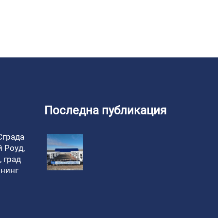
Последна публикация
 Сграда
й Роуд,
 град
онинг