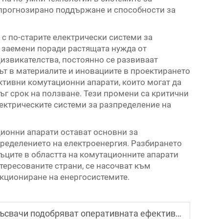
 прогнозирано поддържане и способности за
с по-старите електрически системи за
и заемени поради растящата нужда от
дизвикателства, постоянно се развиваат
ът в материалите и иновациите в проектирането
ктивни комутационни апарати, които могат да
ъг срок на ползване. Тези промени са критични
ектрическите системи за разпределение на
ционни апарати остават основни за
ределението на електроенергия. Разбирането
ъците в областта на комутационните апарати
нтересованите страни, се насочват към
кциониране на енергосистемите.
вачи подобряват оперативната ефективност