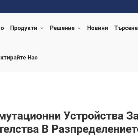
ло
Продукти
Решение
Новини
Търсене
ктирайте Нас
мутационни Устройства З
елства В Разпределениет