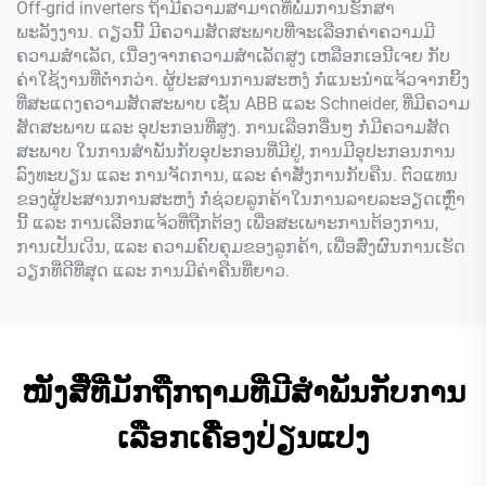
Off-grid inverters ຖ້າມີຄວາມສາມາດທີ່ພໍ່ມການຮັກສາ
ພະລັງງານ. ດຽວນີ້ ມີຄວາມສັດສະພາບທີ່ຈະເລືອກຄ່າຄວາມມີ
ຄວາມສຳເລັດ, ເນື່ອງຈາກຄວາມສຳເລັດສູງ ເຫລືອກເອນີເຈຍ ກັບ
ຄ່າໃຊ້ງານທີ່ຕ່ຳກວ່າ. ຜູ້ປະສານການສະຫງໍ ກໍ່ແນະນຳແຈ້ວຈາກຍິ້ງ
ທີ່ສະແດງຄວາມສັດສະພາບ ເຊັ່ນ ABB ແລະ Schneider, ທີ່ມີຄວາມ
ສັດສະພາບ ແລະ ອຸປະກອນທີ່ສູງ. ການເລືອກອື່ນໆ ກໍ່ມີຄວາມສັດ
ສະພາບ ໃນການສຳພັນກັບອຸປະກອນທີ່ມີຢູ່, ການມີອຸປະກອນການ
ລົງທະບຽນ ແລະ ການຈັດການ, ແລະ ຄຳສັ່ງການກັບຄືນ. ຕົວແທນ
ຂອງຜູ້ປະສານການສະຫງໍ ກໍ່ຊ່ວຍລູກຄ້າໃນການລາຍລະອຽດເຫຼົ່າ
ນີ້ ແລະ ການເລືອກແຈ້ວທີ່ຖືກຕ້ອງ ເພື່ອສະເພາະການຕ້ອງການ,
ການເປັນເงິນ, ແລະ ຄວາມຄົບຄຸມຂອງລູກຄ້າ, ເພື່ອສົ່ງຜົນການເຮັດ
ວຽກທີ່ດີທີ່ສຸດ ແລະ ການມີຄ່າຄືນທີ່ຍາວ.
ໜັງສື່ທີ່ມັກຖືກຖາມທີ່ມີສຳພັນກັບການ
ເລືອກເຄື່ອງປ່ຽນແປງ