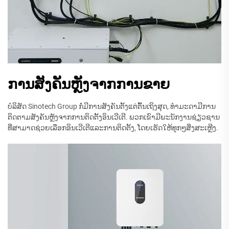
ການສັງຄັນຫຼັງຈາກການຂາຍ
ບໍລິສັດ Sinotech Group ກໍ່ມີການສັງຄັນຕັ້ງແຕ່ຕົ້ນເຖິງສຸດ, ທຳມະດາມີການ
ຕິດຕາມສັງຄັນຫຼັງຈາກການຕິດຕັ້ງອິນເວີເຕີ. ພວກເຂົາມີພະນັກງານຊ່ຽວຊານ
ທີ່ສາມາດຊ່ວຍເລືອກອິນເວີເຕີແລະການຕິດຕັ້ງ, ໂດຍເຮັດໃຫ້ທຸກໆສິ່ງສະເຫຼີງ.