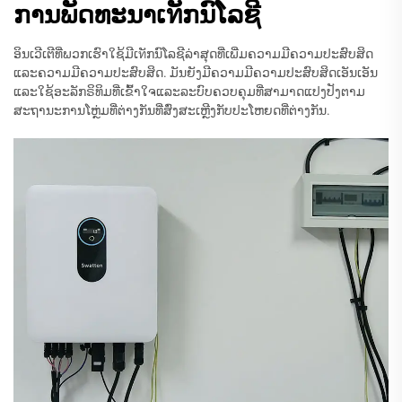
ການພັດທະນາເทັກນົໂລຊີ
ອິນເວີເຕີທີ່ພວກເຮົາໃຊ້ມີເทັກນົໂລຊີລ່າສຸດທີ່ເພີ່ມຄວາມມີຄວາມປະສົບສິດ
ແລະຄວາມມີຄວາມປະສົບສິດ. ມັນຍັງມີຄວາມມີຄວາມປະສົບສິດເອັນເອັນ
ແລະໃຊ້ອະລັກຣິທິມທີ່ເຂົ້າໃຈແລະລະບົບຄວບຄຸມທີ່ສາມາດແປງປັງຕາມ
ສະຖານະການໂຫຼ່ມທີ່ຕ່າງກັນທີ່ສົ່ງສະເຫຼີງກັບປະໂຫຍດທີ່ຕ່າງກັນ.