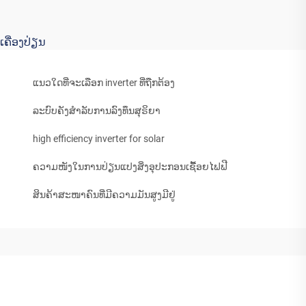
ເຄື່ອງປ່ຽນ
ແນວໃດທີ່ຈະເລືອກ inverter ທີ່ຖືກຕ້ອງ
ລະບົບຄັງສຳລັບການລົງທຶນສຸຣິຍາ
high efficiency inverter for solar
ຄວາມໜັງໃນການປ່ຽນແປງສິ່ງອຸປະກອນເຊື້ອຍໄຟຟີ
ສິນຄ້າສະໜາຄົນທີ່ມີຄວາມມັນສູງມີຢູ່