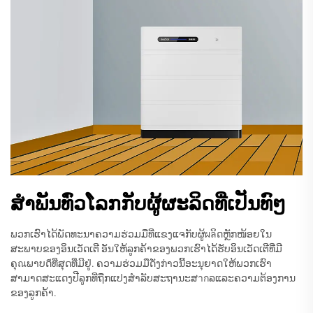
ສຳພັນທົ່ວໂລກກັບຜູ້ຜະລິດທີ່ເປັນທົໆ
ພວກເຮົາໄດ້ພັດທະນາຄວາມຮ່ວມມືທີ່ແຂງແຈກັບຜູ້ผลິດຫຼັກໜ້ອຍໃນ
ສະພາບຂອງອິນເວັດເຕີ ອັນໃຫ້ລູກຄ້າຂອງພວກເຮົາໄດ້ຮັບອິນເວັດເຕີທີ່ມີ
ຄຸณພາບດีທີ່ສຸດທີ່ມີຢູ່. ຄວາມຮ່ວມມືດັ່ງກ່າວນີ້ອະນຸຍາດໃຫ້ພວກເຮົາ
ສາມາດສະແດງປີລູກທີ່ຖືກແປງສໍາລັບສະຖານະສากລແລະຄວາມຕ້ອງການ
ຂອງລູກຄ້າ.