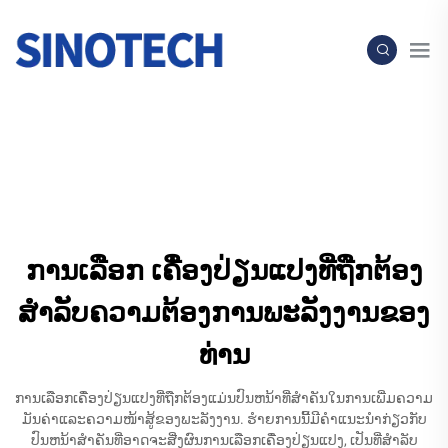
ການເລືອກ ເຄື່ອງປ່ຽນແປງທີ່ຖືກຕ້ອງ
ສຳລັບຄວາມຕ້ອງການພະລັງງານຂອງ
ທ່ານ
ການເລືອກເຄື່ອງປ່ຽນແປງທີ່ຖືກຕ້ອງແມ່ນປົນຫນ້າທີ່ສຳຄັນໃນການເພີ່ມຄວາມ
ມັນຄ່າແລະຄວາມໜ້າສູ້ຂອງພະລັງງານ. ຮໍາຍການນີ້ມີຄຳແນະນຳກ່ຽວກັບ
ປົນຫນ້າສຳຄັນທີ່ອາດຈະສີ່ງຜົນການເລືອກເຄື່ອງປ່ຽນແປງ, ເປັນທີ່ສຳລັບ