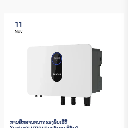
11
Nov
ການສຶກສາบทบาทຂອງອິນເວີຕີ້