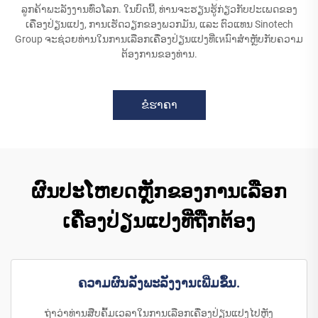
ລູກຄ້າພະລັງງານທົ່ວໂລກ. ໃນບົດນີ້, ທ່ານຈະຮຽນຮູ້ກ່ຽວກັບປະເພດຂອງ
ເຄື່ອງປ່ຽນແປງ, ການເຮັດວຽກຂອງພວກມັນ, ແລະ ຕົວແທນ Sinotech
Group ຈະຊ່ວຍທ່ານໃນການເລືອກເຄື່ອງປ່ຽນແປງທີ່ເหมົາສຳຫຼັບກັບຄວາມ
ຕ້ອງການຂອງທ່ານ.
ຂໍຮາຄາ
ຜົນປະໂຫຍດຫຼັກຂອງການເລືອກ
ເຄື່ອງປ່ຽນແປງທີ່ຖືກຕ້ອງ
ຄວາມຜົນລັງພະລັງງານເພີ່ມຂຶ້ນ.
ຖ່າວ່າທ່ານສືບຄົ້ມເວລາໃນການເລືອກເຄື່ອງປ່ຽນແປງໄປຫຼັງ