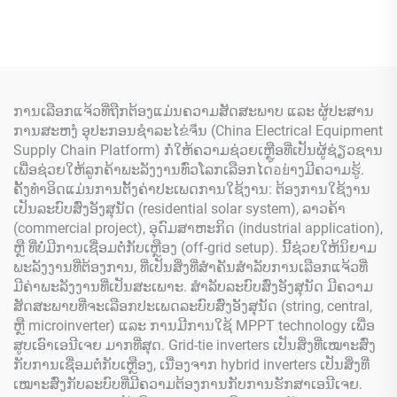
ການເລືອກແຈ້ວທີ່ຖືກຕ້ອງແມ່ນຄວາມສັດສະພາບ ແລະ ຜູ້ປະສານ
ການສະຫງໍ ອຸປະກອນຊຳລະໄຂ່ຈีນ (China Electrical Equipment
Supply Chain Platform) ກໍ່ໃຫ້ຄວາມຊ່ວຍເຫຼືອທີ່ເປັນຜູ້ຊ່ຽວຊານ
ເພື່ອຊ່ວຍໃຫ້ລູກຄ້າພະລັງງານທົ່ວໂລກເລືອກໄດ้อย່າງມີຄວາມຮູ້.
ຄັ້ງທຳອິດແມ່ນການຕັ້ງຄ່າປະເພດການໃຊ້ງານ: ຕ້ອງການໃຊ້ງານ
ເປັນລະບົບສົ່ງອັງສຸນັດ (residential solar system), ລາວຄ້າ
(commercial project), ອຸດົມສາຫະກິດ (industrial application),
ຫຼື ທີ່ບໍ່ມີການເຊື່ອມຕໍ່ກັບເຫຼືອງ (off-grid setup). ນີ້ຊ່ວຍໃຫ້ນິຍາມ
ພະລັງງານທີ່ຕ້ອງການ, ທີ່ເປັນສິ່ງທີ່ສຳຄັນສຳລັບການເລືອກແຈ້ວທີ່
ມີຄ່າພະລັງງານທີ່ເປັນສະເພາະ. ສຳລັບລະບົບສົ່ງອັງສຸນັດ ມີຄວາມ
ສັດສະພາບທີ່ຈະເລືອກປະເພດລະບົບສົ່ງອັງສຸນັດ (string, central,
ຫຼື microinverter) ແລະ ການມີການໃຊ້ MPPT technology ເພື່ອ
ສູບເອົາເອນີເຈຍ ມາກທີ່ສຸດ. Grid-tie inverters ເປັນສິ່ງທີ່ເໝາະສົ່ງ
ກັບການເຊື່ອມຕໍ່ກັບເຫຼືອງ, ເນື່ອງຈາກ hybrid inverters ເປັນສິ່ງທີ່
ເໝາະສົ່ງກັບລະບົບທີ່ມີຄວາມຕ້ອງການກັບການຮັກສາເອນີເຈຍ.