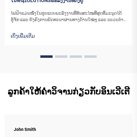
ໃນwiązOLUTIONSພະລັງງານທີ່ຕັ້ງຢູ່
ໄຟຟ້າແມ່ນໜຶ່ງໃນຮູບແບບພະລັງງານທີ່ທັນສະໄໝທີ່ສຸດທີ່ມະນຸດໄດ້
ຮູ້ຈັກ ແລະ ຍັງຄົງການພັດທະນາຜ່ານທາງດ້ານໃໝ່ໆ ແລະ ນະວະຕຳລິ
ກຳເນີດ. ພະລັງງານທີ່ກັງຫັນລົມ ຫຼື ແຜ່ນໂມດູນແສງຕາເວັນໃນມື້ນີ້ປ່ຽນ
ເປັນໄຟຟ້າ ຕ້ອງການອຸປະກອນພິເສດໃນການຄວບຄຸມ ແລະ
ເບິ່ງເພີ່ມເຕີມ
ຈັດການ...
ລູກຄ້າໃຫ້ຄຳວິຈານກ່ຽວກັບອິນເວີເຕີ
John Smith