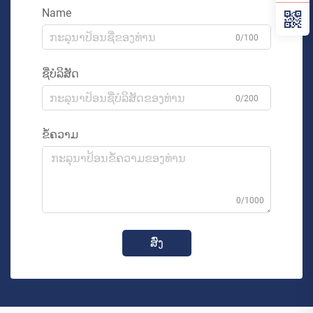
Name
0/100
ຊື່ບໍລິສັດ
0/200
ຂໍ້ຄວາມ
0/1000
ສົ່ງ