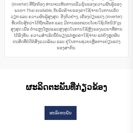
(inverter) ທີ່ຖຶກຕ້ອງ ທ່ານຈະເຫັນການເພີ່ມຂຸ້ນຂອງຄວາມຜົນລູ້ຂອງ
ພະຍາ Thai available, ກັບລົດຄ້າຍຂອງຄ່າໃຊ້ຈ່າຍໃນການເຮັດ
ວຽກ ແລະ ຄວາມຜົນລູ້ສູງສຸດ. ອີງຕົວຢ່າງ, ເຄື່ອງປ່ຽນແປງ (inverter)
ທີ່ເหมັບສູ້ກວ່າໄດ້ຖືກເລືອກ ແລະ ມີການອອກແບບໂດຍໃຊ້ເทັກນົ罗gy
ສູງສຸດ ເພື່ອ ຕຳແຫຼງໂຫຼດແລະສູງສຸດໃນການໃຊ້ຫຼັງຂອງພະຍາທີ່ທ່ານ
ໄດ້ລົງທຶນ. ຄວາມສຳເລັດນີ້ບໍ່ພຽງແຕ່ຫຼຸດຄ່າໃຊ້ຈ່າຍ ແຕ່ຍັງຫຼຸດຜົນ
ປະສິດທີ່ບໍ່ດີຕໍ່ສິ່ງແວດລ້ອມ ແລະ ຢູ່ໃນການຊ່ວຍເຫຼືອການປ່ຽນແປງ
ຂອງສາກົນ.
ຜະລິດຕະພັນທີ່ກ່ຽວຂ້ອງ
ຜະລິດຕະພັນ