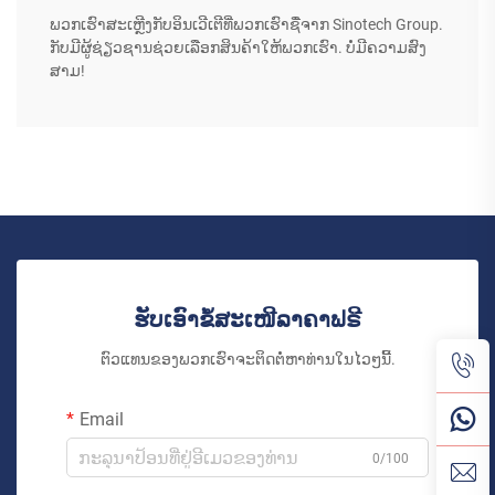
ພວກເຮົາສະເຫຼີງກັບອິນເວີເຕີທີ່ພວກເຮົາຊື່ຈາກ Sinotech Group.
ກັບມີຜູ້ຊ່ຽວຊານຊ່ວຍເລືອກສິນຄ້າໃຫ້ພວກເຮົາ. ບໍ່ມີຄວາມສົງ
ສາມ!
ຮັບເອົາຂໍ້ສະເໜີລາຄາຟຣີ
ຕົວແທນຂອງພວກເຮົາຈະຕິດຕໍ່ຫາທ່ານໃນໄວໆນີ້.
Email
0/100