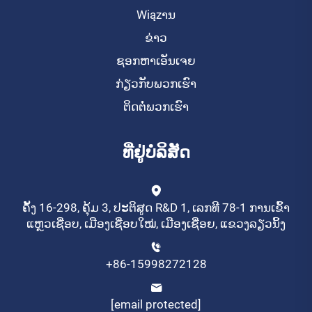
Wiązານ
ຂ່າວ
ຊອກຫາເອັນເຈຍ
ກ່ຽວກັບພວກເຮົາ
ຕິດຕໍ່ພວກເຮົາ
ທີ່ຢູ່ບໍລິສັດ
ຄັ້ງ 16-298, ຄຸ້ມ 3, ປະຕິສູດ R&D 1, ເລກທີ 78-1 ການເຂົ້າ
ແຫຼວເຊື່ອບ, ເມືອງເຊື່ອບໃໝ່, ເມືອງເຊື່ອຍ, ແຂວງລຽວນິ້ງ
+86-15998272128
[email protected]