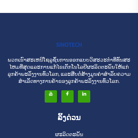
ພວກເຮົາສະເຫນີໂຊລູຊັ່ນການອອກແບບວິສະວະກໍາທີ່ທັນສະ
ໄຫມທີ່ສຸດແລະການແກ້ໄຂເຕັກໂນໂລຢີຜະລິດຕະພັນໃຫ້ແກ່
ລູກຄ້າພະລັງງານທົ່ວໂລກ, ແລະສືບຕໍ່ສ້າງມູນຄ່າສໍາລັບຄວາມ
ສໍາເລັດທາງການຄ້າຂອງລູກຄ້າພະລັງງານທົ່ວໂລກ.
ລິ້ງດ່ວນ
ຜະລິດຕະພັນ