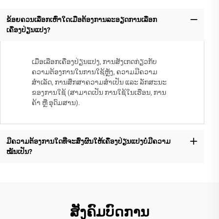
ຂ້ອຍຄວນເລືອກເຫົ່າໃດເມື່ອຕ້ອງການລະອຽດການເລືອກ
ເຄື່ອງປ່ຽນແປງ?
ເມື່ອເລືອກເຄື່ອງປ່ຽນແປງ, ການສັງເກດກ່ຽວກັບ
ຄວາມຕ້ອງການໃນການໃຊ້ຫຼັງ, ຄວາມມີຄວາມ
ສຳເລັດ, ການສຶກສາຄວາມສຳເປັນ ແລະ ລັກສະນະ
ຂອງການໃຊ້ (ສາມາດເປັນ ການໃຊ້ໃນເຮືອນ, ການ
ຄ້າ ຫຼື ອຸດົມສານ).
ມີຄວາມຕ້ອງການໃດທີ່ຈະສົ່ງຜົນໃຫ້ເຄື່ອງປ່ຽນແປງບໍ່ມີຄວາມ
ໝັນເປັນ?
ສັງຄົມບົດການ