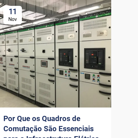
11
1
Nov
No
Por Que os Quadros de
Co
Comutação São Essenciais
Ar