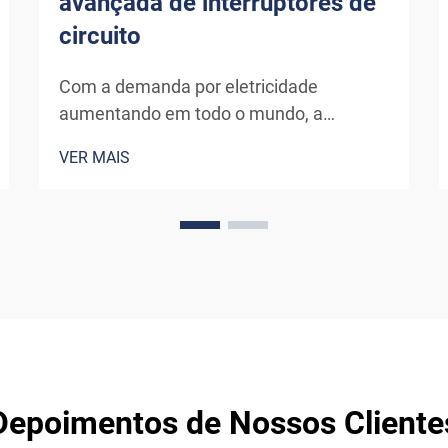
avançada de interruptores de
circuito
Com a demanda por eletricidade
aumentando em todo o mundo, a
confiabilidade constante da energia é
VER MAIS
essencial não apenas para empresas,
mas também para indivíduos. É aqui que
entram as tecnologias avançadas para
disjuntores de gás isolante. Então, como
os disjuntores...
Depoimentos de Nossos Cliente