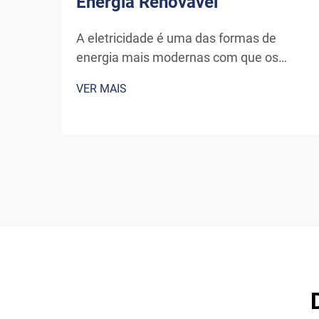
Energia Renovável
A eletricidade é uma das formas de
energia mais modernas com que os
seres humanos tomaram contato,
VER MAIS
continuando a se desenvolver por meio
de novos canais e invenções. A energia
que as turbinas eólicas ou os painéis
solares atuais convertem em eletricidade
requer equipamentos especiais para...