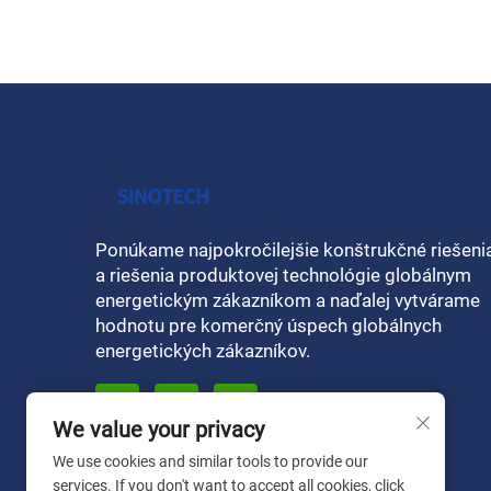
Ponúkame najpokročilejšie konštrukčné riešeni
a riešenia produktovej technológie globálnym
energetickým zákazníkom a naďalej vytvárame
hodnotu pre komerčný úspech globálnych
energetických zákazníkov.
We value your privacy
We use cookies and similar tools to provide our
services. If you don't want to accept all cookies, click