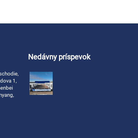
Nedávny príspevok
schodie,
dova 1,
henbei
nyang,