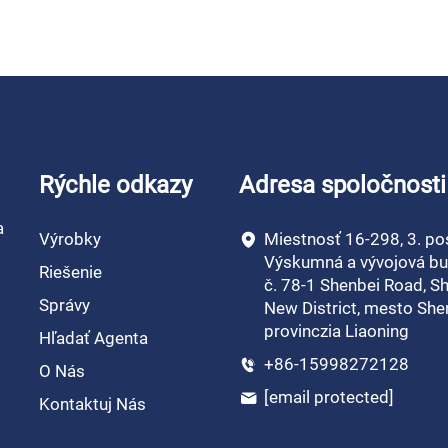
Rýchle odkazy
Adresa spoločnosti
a
Výrobky
Miestnosť 16-298, 3. po
Výskumná a vývojová bu
Riešenie
č. 78-1 Shenbei Road, S
Správy
New District, mesto She
provinczia Liaoning
Hľadať Agenta
+86-15998272128
O Nás
[email protected]
Kontaktuj Nás