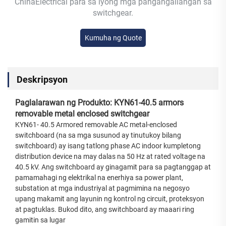
ChinaElectrical para sa iyong mga pangangailangan sa
switchgear.
Kumuha ng Quote
Deskripsyon
Paglalarawan ng Produkto: KYN61-40.5 armors
removable metal enclosed switchgear
KYN61- 40.5 Armored removable AC metal-enclosed
switchboard (na sa mga susunod ay tinutukoy bilang
switchboard) ay isang tatlong phase AC indoor kumpletong
distribution device na may dalas na 50 Hz at rated voltage na
40.5 kV. Ang switchboard ay ginagamit para sa pagtanggap at
pamamahagi ng elektrikal na enerhiya sa power plant,
substation at mga industriyal at pagmimina na negosyo
upang makamit ang layunin ng kontrol ng circuit, proteksyon
at pagtuklas. Bukod dito, ang switchboard ay maaari ring
gamitin sa lugar