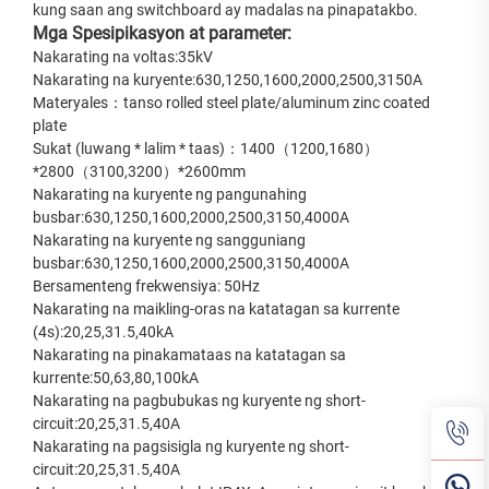
kung saan ang switchboard ay madalas na pinapatakbo.
Mga Spesipikasyon at parameter:
Nakarating na voltas:35kV
Nakarating na kuryente:630,1250,1600,2000,2500,3150A
Materyales：tanso rolled steel plate/aluminum zinc coated
plate
Sukat (luwang * lalim * taas)：1400（1200,1680）
*2800（3100,3200）*2600mm
Nakarating na kuryente ng pangunahing
busbar:630,1250,1600,2000,2500,3150,4000A
Nakarating na kuryente ng sangguniang
busbar:630,1250,1600,2000,2500,3150,4000A
Bersamenteng frekwensiya: 50Hz
Nakarating na maikling-oras na katatagan sa kurrente
(4s):20,25,31.5,40kA
Nakarating na pinakamataas na katatagan sa
kurrente:50,63,80,100kA
Nakarating na pagbubukas ng kuryente ng short-
circuit:20,25,31.5,40A
Nakarating na pagsisigla ng kuryente ng short-
circuit:20,25,31.5,40A