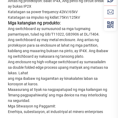
Antas ng proteksyon: balat IP4X, Ang pinto ng circuit breaker
ay bukas IP2X
Katatagan sa power frequency:42kV/65kV
Katatagan sa impulso ng kidlat:75kV/125kV
Mga katangian ng produkto:
Ang switchboard ay sumusunod sa mga tugmaing
pamantayan, tulad ng GB/T11022, GB3906 at DL/T404.
Ang switchboard ay may metal enclosure. Ang antas ng
proteksyon para sa enclosure at lahat ng mga partition,
kabilang ang maaaring buksan na pinto, ay IP4X. Ang ibabaw
ng switchboard ay nakasara ng tansong plato.
Ang enclosure ng high-voltage switchboard ay sumasailalim
sa double folded edge process upang matiyak ang mataas na
lakas. Lahat
ang mga ibabaw ng kagamitan ay kinakalatex laban sa
korosyon at karos.
Maaasurang at tiyak na nagpapatupad ng mga kailangan ng
'limang-pagpapahiwatig' ang mga device na may interlocking
na seguridad.
Mga Sitwasyon ng Paggamit:
Enerhiya, subestasyon, at industriyal at minero enterprises