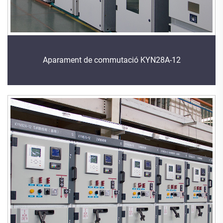
Aparament de commutació KYN28A-12