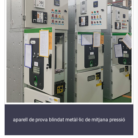
aparell de prova blindat metàl·lic de mitjana pressió