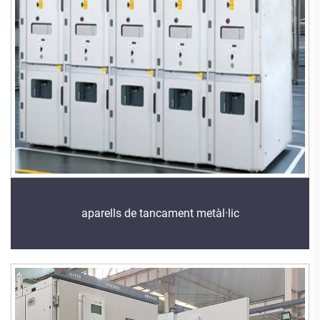
aparells de tancament metàl·lic